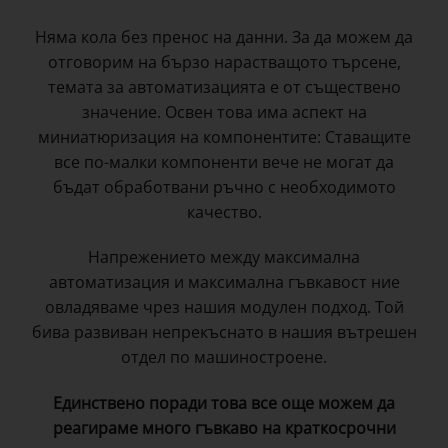
Няма кола без пренос на данни. За да можем да
отговорим на бързо нарастващото търсене,
темата за автоматизацията е от съществено
значение. Освен това има аспект на
миниатюризация на компонентите: Ставащите
все по-малки компоненти вече не могат да
бъдат обработвани ръчно с необходимото
качество.
Напрежението между максимална
автоматизация и максимална гъвкавост ние
овладяваме чрез нашия модулен подход. Той
бива развиван непрекъснато в нашия вътрешен
отдел по машиностроене.
Единствено поради това все още можем да
реагираме много гъвкаво на краткосрочни