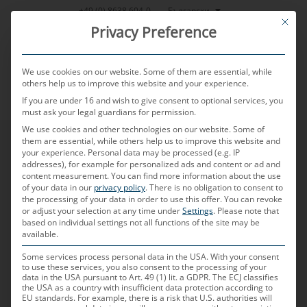
Skip
Български
+49 (0) 8638 604-0
This bu
to
Privacy Preference
content
We use cookies on our website. Some of them are essential, while
others help us to improve this website and your experience.
If you are under 16 and wish to give consent to optional services, you
MENU
must ask your legal guardians for permission.
We use cookies and other technologies on our website. Some of
them are essential, while others help us to improve this website and
your experience.
Personal data may be processed (e.g. IP
addresses), for example for personalized ads and content or ad and
Нашата
content measurement.
You can find more information about the use
of your data in our
privacy policy
.
There is no obligation to consent to
the processing of your data in order to use this offer.
You can revoke
or adjust your selection at any time under
Settings
.
Please note that
based on individual settings not all functions of the site may be
available.
мисия
Some services process personal data in the USA. With your consent
to use these services, you also consent to the processing of your
data in the USA pursuant to Art. 49 (1) lit. a GDPR. The ECJ classifies
the USA as a country with insufficient data protection according to
EU standards. For example, there is a risk that U.S. authorities will