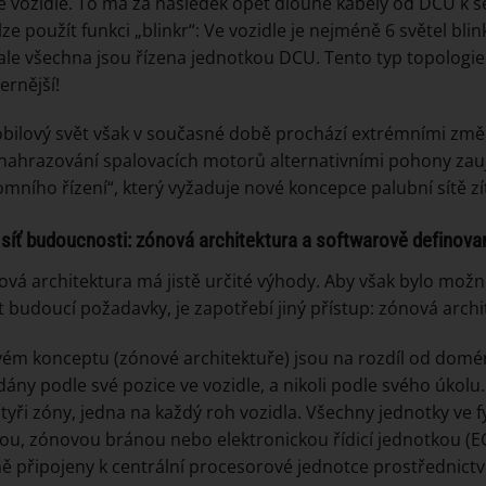
e vozidle. To má za následek opět dlouhé kabely od DCU k 
lze použít funkci „blinkr“: Ve vozidle je nejméně 6 světel blin
 ale všechna jsou řízena jednotkou DCU. Tento typ topologie
rnější!
ilový svět však v současné době prochází extrémními zm
ahrazování spalovacích motorů alternativními pohony zau
mního řízení“, který vyžaduje nové koncepce palubní sítě zí
 síť budoucnosti: zónová architektura a softwarově definova
á architektura má jistě určité výhody. Aby však bylo možn
t budoucí požadavky, je zapotřebí jiný přístup: zónová archi
ém konceptu (zónové architektuře) jsou na rozdíl od domé
ány podle své pozice ve vozidle, a nikoli podle svého úko
tyři zóny, jedna na každý roh vozidla. Všechny jednotky ve fy
ou, zónovou bránou nebo elektronickou řídicí jednotkou (ECU
ě připojeny k centrální procesorové jednotce prostřednictví