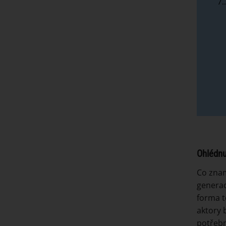
7.
Ohlédnu
Co znam
generac
forma t
aktory 
potřebn