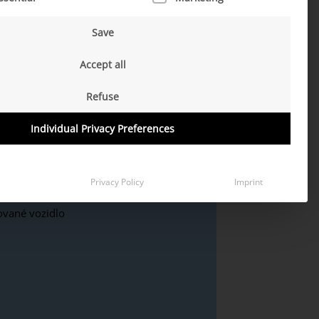
 o „softwarově definovaném vozidle
Save
ávě těmito otázkami se zabýváme v
Accept all
Refuse
Individual Privacy Preferences
Privacy Policy
Imprint
ované vozidlo