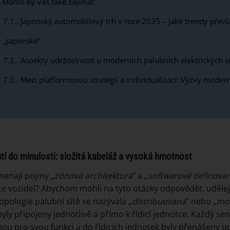
Mohlo by vás také zajímat
7.1.
Japonský automobilový trh v roce 2035 – jaké trendy převl
„japonské“
7.2.
Aspekty udržitelnosti u moderních palubních elektrických sí
7.3.
Mezi platformovou strategií a individualizací: Výzvy moderní
tí do minulosti: složitá kabeláž a vysoká hmotnost
enají pojmy „
zónová architektura
“ a „
softwarově definovan
e vozidel? Abychom mohli na tyto otázky odpovědět, udělejm
opologie palubní sítě se nazývala „
distribuovaná
“ nebo „
mod
byly připojeny jednotlivě a přímo k řídicí jednotce. Každý se
ou pro svou funkci a do řídicích jednotek byly přenášeny pou