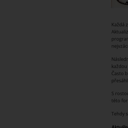
Každá z
Aktuali
program
nejvzác
Následn
každou 
Často b
přesáhl
S rosto
této fo
Tehdy s
Aktuáln