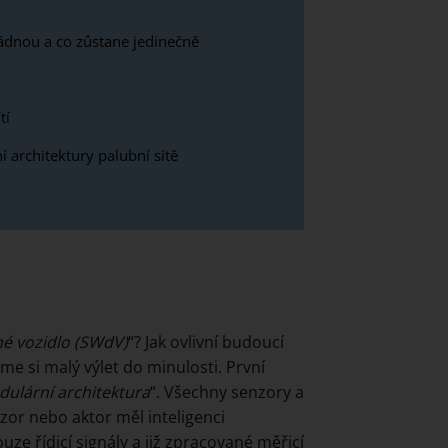
ádnou a co zůstane jedinečně
tí
 architektury palubní sítě
é vozidlo (SWdV)
“? Jak ovlivní budoucí
e si malý výlet do minulosti. První
ulární architektura
“. Všechny senzory a
nzor nebo aktor měl inteligenci
ze řídicí signály a již zpracované měřicí