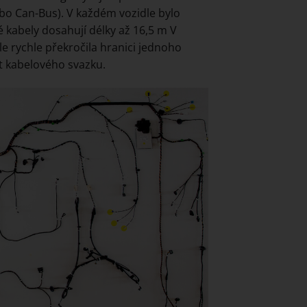
ebo Can-Bus). V každém vozidle bylo
vé kabely dosahují délky až 16,5 m V
le rychle překročila hranici jednoho
t kabelového svazku.