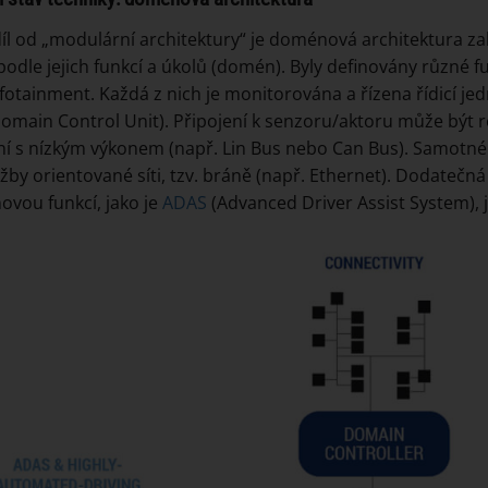
íl od „modulární architektury“ je doménová architektura z
podle jejich funkcí a úkolů (domén). Byly definovány různé 
fotainment. Každá z nich je monitorována a řízena řídicí j
omain Control Unit). Připojení k senzoru/aktoru může být
ní s nízkým výkonem (např. Lin Bus nebo Can Bus). Samotné
užby orientované síti, tzv. bráně (např. Ethernet). Dodatečn
ovou funkcí, jako je
ADAS
(Advanced Driver Assist System), 