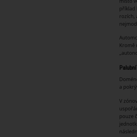
místo v
příklad 
rozích,
nejmode
Automob
Kromě n
„autono
Palubní
Doménov
a pokrý
V zónov
uspořád
pouze č
jednotk
následn