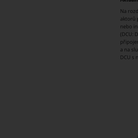
Na rozd
aktorů 
nebo in
(DCU: D
připoje
a na sl
DCU s n