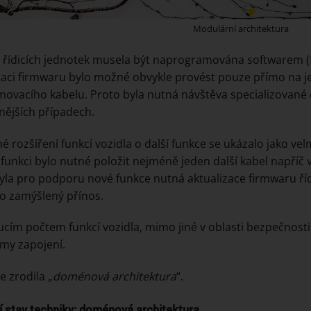
Modulární architektura
 řídicích jednotek musela být naprogramována softwarem (fi
zaci firmwaru bylo možné obvykle provést pouze přímo na 
ovacího kabelu. Proto byla nutná návštěva specializované dí
nějších případech.
é rozšíření funkcí vozidla o další funkce se ukázalo jako ve
funkci bylo nutné položit nejméně jeden další kabel napříč v
yla pro podporu nové funkce nutná aktualizace firmwaru řídi
o zamýšlený přínos.
ucím počtem funkcí vozidla, mimo jiné v oblasti bezpečnosti
rmy zapojení.
e zrodila „
doménová architektura
“.
í stav techniky: doménová architektura