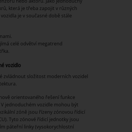
senzoru nebo aktoru. Jako jednoduchý
krů, která je třeba zapojit v různých
 vozidla je v současné době stále
ěnami.
jímá celé odvětví megatrend
třka.
né vozidlo
é zvládnout složitost moderních vozidel
tektura.
nově orientovaného řešení funkce
lu. V jednoduchém vozidle mohou být
zikální zóně jsou řízeny zónovou řídicí
). Tyto zónové řídicí jednotky jsou
m páteřní linky (vysokorychlostní