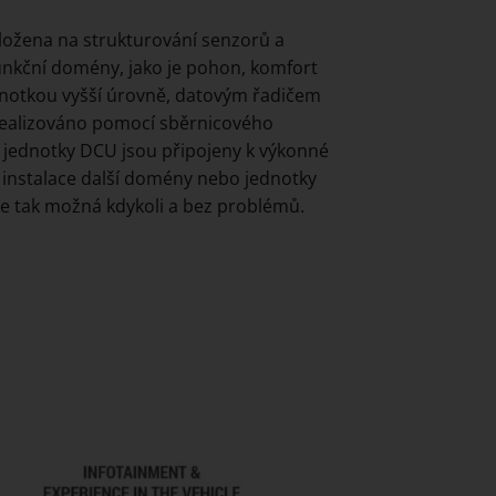
aložena na strukturování senzorů a
funkční domény, jako je pohon, komfort
ednotkou vyšší úrovně, datovým řadičem
 realizováno pomocí sběrnicového
 jednotky DCU jsou připojeny k výkonné
á instalace další domény nebo jednotky
je tak možná kdykoli a bez problémů.