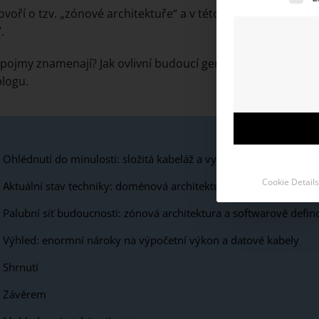
ovoří o tzv. „zónové architektuře“ a v této souvislosti také
.
 pojmy znamenají? Jak ovlivní budoucí generace vozidel? Pr
logu.
Ohlédnutí do minulosti: složitá kabeláž a vysoká hmotnost
Cookie Details
Aktuální stav techniky: doménová architektura
Palubní síť budoucnosti: zónová architektura a softwarově defin
Výhled: enormní nároky na výpočetní výkon a datové kabely
Shrnutí
Závěrem