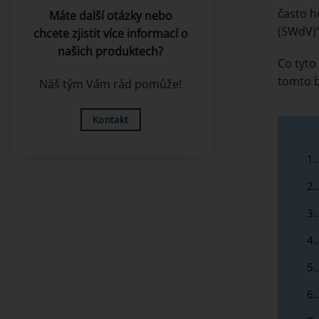
často h
Máte další otázky nebo
(SWdV)“
chcete zjistit více informací o
našich produktech?
Co tyto
tomto b
Náš tým Vám rád pomůže!
Kontakt
1.
2.
3.
4.
5.
6.