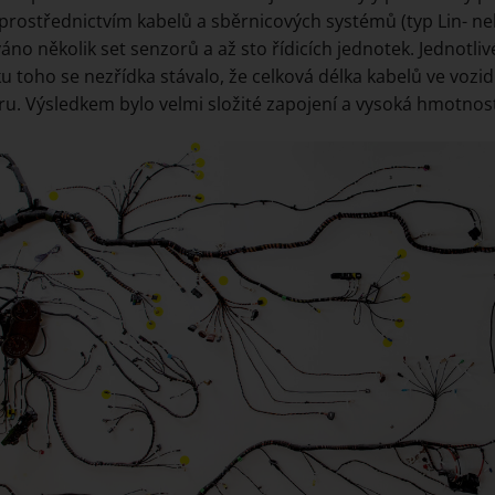
 prostřednictvím kabelů a sběrnicových systémů (typ Lin- n
váno několik set senzorů a až sto řídicích jednotek. Jednotli
u toho se nezřídka stávalo, že celková délka kabelů ve vozid
ru. Výsledkem bylo velmi složité zapojení a vysoká hmotnos