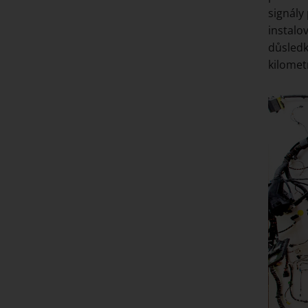
signály
instalo
důsledk
kilomet