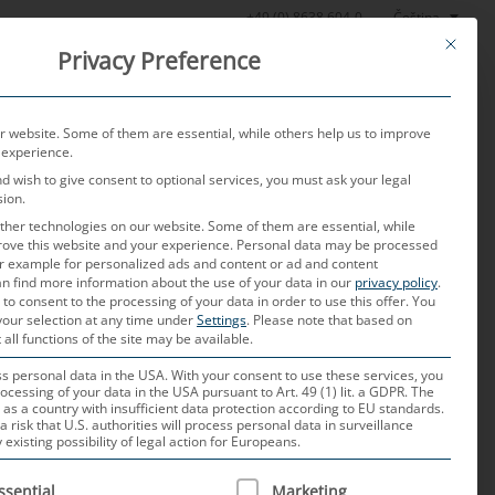
Čeština
+49 (0) 8638 604-0
This butt
Privacy Preference
oratoř
Aktuality
O nás
Kariéra
Kontakt
 website. Some of them are essential, while others help us to improve
 experience.
nd wish to give consent to optional services, you must ask your legal
sion.
her technologies on our website. Some of them are essential, while
rove this website and your experience.
Personal data may be processed
for example for personalized ads and content or ad and content
n find more information about the use of your data in our
privacy policy
.
 to consent to the processing of your data in order to use this offer.
You
your selection at any time under
Settings
.
Please note that based on
 a dopady na palubní síť
 all functions of the site may be available.
 personal data in the USA. With your consent to use these services, you
ocessing of your data in the USA pursuant to Art. 49 (1) lit. a GDPR. The
ované vozidlo (SWdV) a
 as a country with insufficient data protection according to EU standards.
a risk that U.S. authorities will process personal data in surveillance
xisting possibility of legal action for Europeans.
 IS A LIST OF SERVICE GROUPS FOR WHICH CONSENT CAN B
t dvěma pojmům. Na jedné straně se
ssential
Marketing