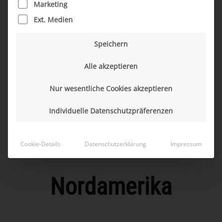
Marketing
9 Länder I 3 Kontinente I 5.000
Ext. Medien
Mitarbeiter I 100% Automotive
Speichern
Alle akzeptieren
Nur wesentliche Cookies akzeptieren
Individuelle Datenschutzpräferenzen
Cookie-Details
Datenschutzerklärung
Impressum
Nordamerika