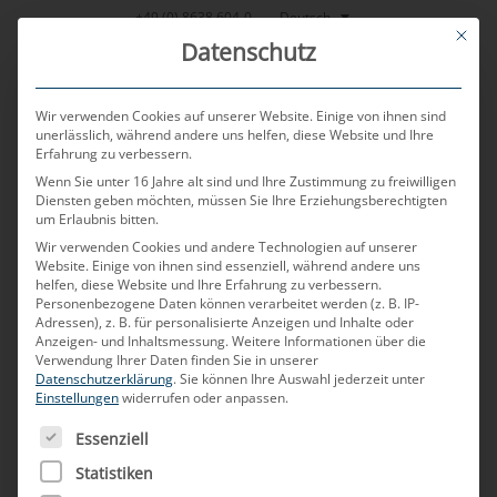
Zum
Deutsch
+49 (0) 8638 604-0
This bu
Inhalt
Datenschutz
springen
Wir verwenden Cookies auf unserer Website. Einige von ihnen sind
unerlässlich, während andere uns helfen, diese Website und Ihre
Erfahrung zu verbessern.
MENU
Wenn Sie unter 16 Jahre alt sind und Ihre Zustimmung zu freiwilligen
Diensten geben möchten, müssen Sie Ihre Erziehungsberechtigten
um Erlaubnis bitten.
Wir verwenden Cookies und andere Technologien auf unserer
Website. Einige von ihnen sind essenziell, während andere uns
helfen, diese Website und Ihre Erfahrung zu verbessern.
Personenbezogene Daten können verarbeitet werden (z. B. IP-
Adressen), z. B. für personalisierte Anzeigen und Inhalte oder
Ihr Kontakt zu MD
Anzeigen- und Inhaltsmessung.
Weitere Informationen über die
Verwendung Ihrer Daten finden Sie in unserer
Datenschutzerklärung
.
Sie können Ihre Auswahl jederzeit unter
Einstellungen
widerrufen oder anpassen.
ELEKTRONIK
ES FOLGT EINE LISTE DER SERVICE-GRUPPEN, FÜR DIE
Essenziell
Statistiken