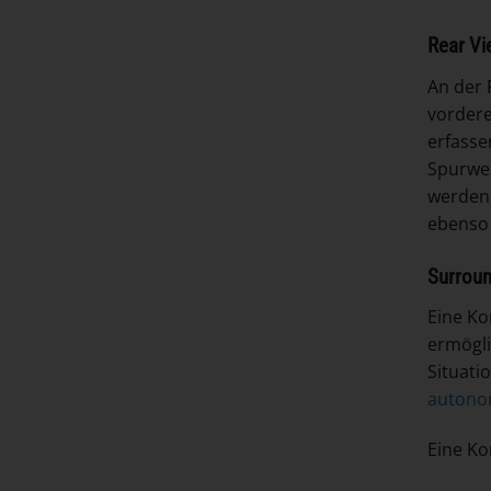
Rear Vi
An der 
vordere
erfasse
Spurwec
werden,
ebenso 
Surroun
Eine Ko
ermögli
Situati
autono
Eine Ko