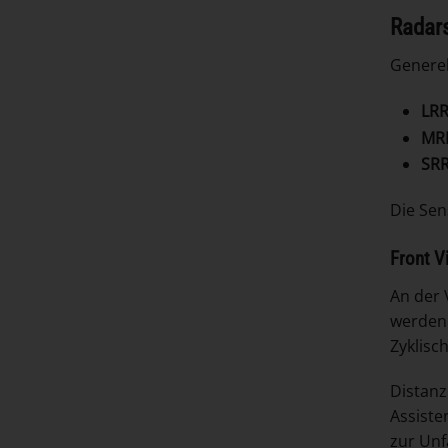
Radars
Generel
LR
MR
SR
Die Sen
Front V
An der 
werden 
Zyklisc
Distanz
Assiste
zur Unf