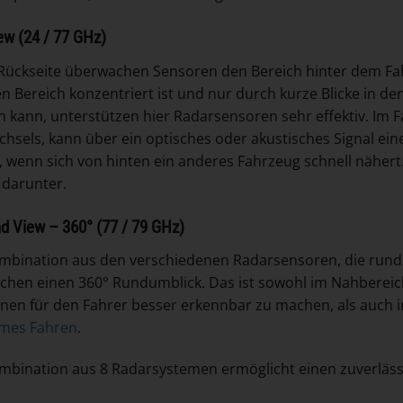
ew (24 / 77 GHz)
Rückseite überwachen Sensoren den Bereich hinter dem Fah
n Bereich konzentriert ist und nur durch kurze Blicke in den
n kann, unterstützen hier Radarsensoren sehr effektiv. Im 
hsels, kann über ein optisches oder akustisches Signal e
 wenn sich von hinten ein anderes Fahrzeug schnell nähert. 
darunter.
d View – 360° (77 / 79 GHz)
mbination aus den verschiedenen Radarsensoren, die rund
chen einen 360° Rundumblick. Das ist sowohl im Nahbereic
onen für den Fahrer besser erkennbar zu machen, als auch in
mes Fahren
.
mbination aus 8 Radarsystemen ermöglicht einen zuverläs