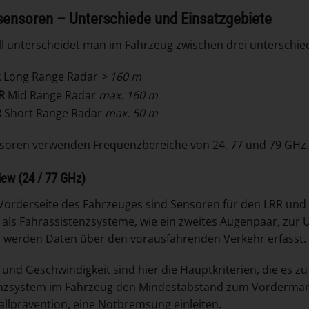
ensoren – Unterschiede und Einsatzgebiete
l unterscheidet man im Fahrzeug zwischen drei unterschie
R
Long Range Radar
> 160 m
R
Mid Range Radar
max. 160 m
R
Short Range Radar
max. 50 m
soren verwenden Frequenzbereiche von 24, 77 und 79 GHz.
iew (24 / 77 GHz)
Vorderseite des Fahrzeuges sind Sensoren für den LRR und 
als Fahrassistenzsysteme, wie ein zweites Augenpaar, zur 
h werden Daten über den vorausfahrenden Verkehr erfasst.
 und Geschwindigkeit sind hier die Hauptkriterien, die es z
nzsystem im Fahrzeug den Mindestabstand zum Vordermann 
allprävention, eine Notbremsung einleiten.