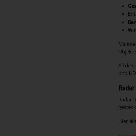
Ges
Ent
Bew
Win
Mit int
Objekte
All die
und LiD
Radar 
Radar h
gesteckt
Hier ein