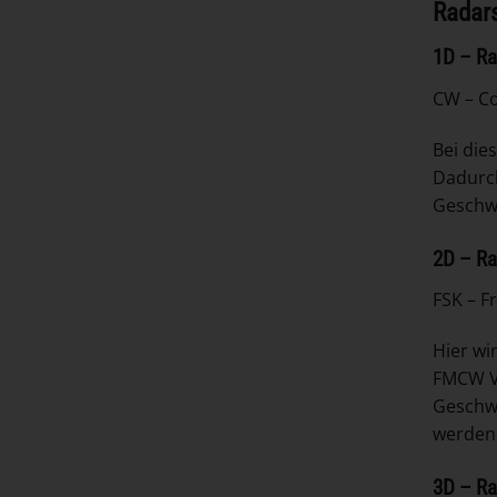
Radar
1D – Ra
CW – C
Bei die
Dadurch
Geschwi
2D – R
FSK – F
Hier wi
FMCW Ve
Geschwi
werden 
3D – R