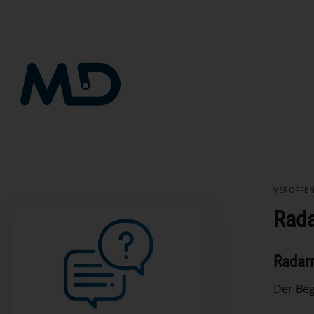
Zum
Inhalt
springen
VERÖFFE
Rad
Radarm
Der Beg