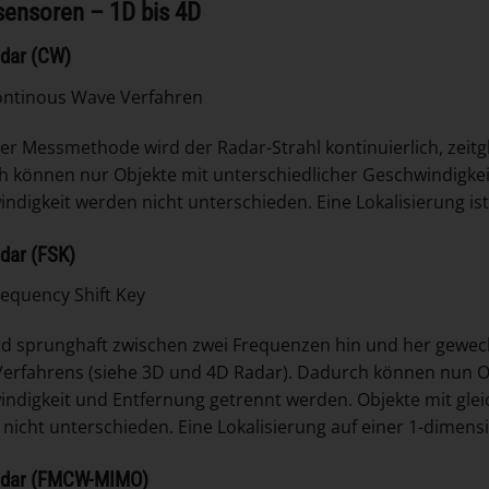
sensoren – 1D bis 4D
dar
(CW)
ontinous Wave Verfahren
ser Messmethode wird der Radar-Strahl kontinuierlich, zei
 können nur Objekte mit unterschiedlicher Geschwindigkeit
ndigkeit werden nicht unterschieden. Eine Lokalisierung ist
adar
(FSK)
requency Shift Key
rd sprunghaft zwischen zwei Frequenzen hin und her gewech
rfahrens (siehe 3D und 4D Radar). Dadurch können nun Ob
ndigkeit und Entfernung getrennt werden. Objekte mit gle
nicht unterschieden. Eine Lokalisierung auf einer 1-dimens
adar
(FMCW-MIMO)