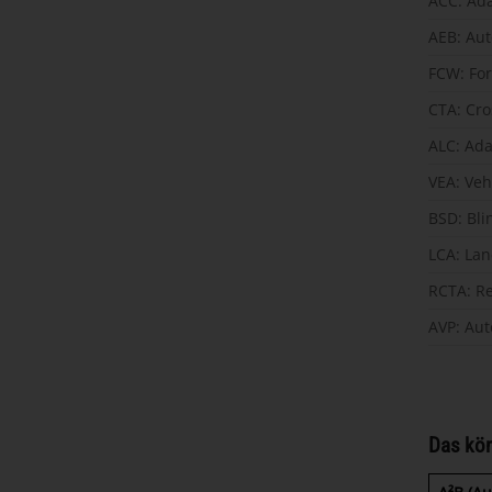
ACC: Ada
AEB: Au
FCW: For
CTA: Cros
ALC: Ada
VEA: Vehi
BSD: Bli
LCA: Lan
RCTA: Re
AVP: Aut
Das kön