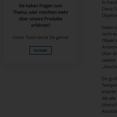
Es hand
Sie haben Fragen zum
Diese T
Thema, oder möchten mehr
Objekte
über unsere Produkte
erfahren?
Dabei s
nicht w
Unser Team berät Sie gerne!
Objekt 
Antenne
Kontakt
Über di
zweiter
„Geschw
Ein gro
Tempera
Interfe
die all
übersch
Ansätze