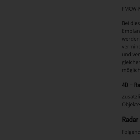
FMCW-M
Bei die
Empfang
werden.
vermind
und ver
gleiche
möglich
4D – R
Zusätzl
Objekte
Radar
Folgend