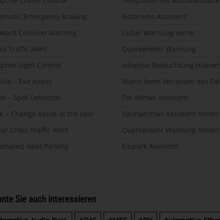
ptive Cruise Control
Tempomat mit Abstandshalte
tomatic Emergency Braking
Notbrems Assistent
ward Collision Warning
Unfall Warnung vorne
s Traffic Alert
Querverkehr Warnung
ptive Light Control
adaptive Beleuchtung (Kurven
cle – Exit Assist
Warnt beim Verlassen des Fa
nd – Spot Detection
Tot Winkel Assistent
e – Change Assist at the rear
Spurwechsel Assistent hinten
ar Cross Traffic Alert
Querverkehr Warnung hinten
omated Valet Parking
Einpark Assistent
nte Sie auch interessieren