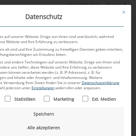
Deutsch
+49 (0) 8638 604-0
This butt
Datenschutz
or
Aktuelles
Über uns
Karriere
Kontakt
s auf unserer Website. Einige von ihnen sind unerlässlich, während
iese Website und Ihre Erfahrung zu verbessern.
re alt sind und Ihre Zustimmung zu freiwilligen Diensten geben möchten,
ehungsberechtigten um Erlaubnis bitten.
s und andere Technologien auf unserer Website. Einige von ihnen sind
ndere uns helfen, diese Website und Ihre Erfahrung zu verbessern.
n können verarbeitet werden (z. B. IP-Adressen), z. B. für
igen und Inhalte oder Anzeigen- und Inhaltsmessung.
Weitere
ie Verwendung Ihrer Daten finden Sie in unserer
Datenschutzerklärung
.
ahl jederzeit unter
Einstellungen
widerrufen oder anpassen.
LISTE DER SERVICE-GRUPPEN, FÜR DIE EINE EINWILLIGUNG
Statistiken
Marketing
Ext. Medien
Speichern
Alle akzeptieren