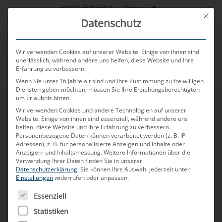
Zum
Deutsch
+49 (0) 8638 604-0
This bu
Inhalt
Datenschutz
springen
Wir verwenden Cookies auf unserer Website. Einige von ihnen sind
unerlässlich, während andere uns helfen, diese Website und Ihre
Erfahrung zu verbessern.
MENU
Wenn Sie unter 16 Jahre alt sind und Ihre Zustimmung zu freiwilligen
Diensten geben möchten, müssen Sie Ihre Erziehungsberechtigten
um Erlaubnis bitten.
Wir verwenden Cookies und andere Technologien auf unserer
Website. Einige von ihnen sind essenziell, während andere uns
Unsere
helfen, diese Website und Ihre Erfahrung zu verbessern.
Personenbezogene Daten können verarbeitet werden (z. B. IP-
Adressen), z. B. für personalisierte Anzeigen und Inhalte oder
Anzeigen- und Inhaltsmessung.
Weitere Informationen über die
Verwendung Ihrer Daten finden Sie in unserer
Datenschutzerklärung
.
Sie können Ihre Auswahl jederzeit unter
Geschichte
Einstellungen
widerrufen oder anpassen.
ES FOLGT EINE LISTE DER SERVICE-GRUPPEN, FÜR DIE
Essenziell
Statistiken