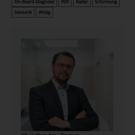
On-Board-Diagnose
POF
Radar
Schirmung
Sensorik
WiGig