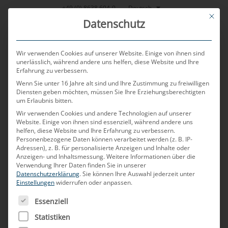
Zum
Deutsch
+49 (0) 8638 604-0
This bu
Inhalt
Datenschutz
springen
Wir verwenden Cookies auf unserer Website. Einige von ihnen sind
unerlässlich, während andere uns helfen, diese Website und Ihre
Erfahrung zu verbessern.
MENU
Wenn Sie unter 16 Jahre alt sind und Ihre Zustimmung zu freiwilligen
Diensten geben möchten, müssen Sie Ihre Erziehungsberechtigten
um Erlaubnis bitten.
Wir verwenden Cookies und andere Technologien auf unserer
VERÖFFENTLICHT AM
10. OKTOBER 2023
VON
CHRISTIAN
Website. Einige von ihnen sind essenziell, während andere uns
NEULINGER
helfen, diese Website und Ihre Erfahrung zu verbessern.
Personenbezogene Daten können verarbeitet werden (z. B. IP-
V2X
Adressen), z. B. für personalisierte Anzeigen und Inhalte oder
Anzeigen- und Inhaltsmessung.
Weitere Informationen über die
Verwendung Ihrer Daten finden Sie in unserer
Datenschutzerklärung
.
Sie können Ihre Auswahl jederzeit unter
Wofür steht V2X?
Einstellungen
widerrufen oder anpassen.
V2X steht für „Vehicle-to-everything“ und
ES FOLGT EINE LISTE DER SERVICE-GRUPPEN, FÜR DIE
Essenziell
beschreibt die kabellose Echtzeit-
Statistiken
Kommunikation eines zu betrachtenden