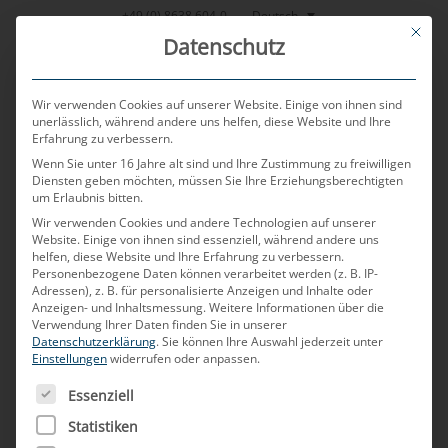
Zum
Deutsch
+49 (0) 8638 604-0
This bu
Inhalt
Datenschutz
springen
Wir verwenden Cookies auf unserer Website. Einige von ihnen sind
unerlässlich, während andere uns helfen, diese Website und Ihre
Erfahrung zu verbessern.
MENU
Wenn Sie unter 16 Jahre alt sind und Ihre Zustimmung zu freiwilligen
Diensten geben möchten, müssen Sie Ihre Erziehungsberechtigten
um Erlaubnis bitten.
Wir verwenden Cookies und andere Technologien auf unserer
VERÖFFENTLICHT AM
11. APRIL 2024
VON
MARTIN PICHLMEIER
Website. Einige von ihnen sind essenziell, während andere uns
helfen, diese Website und Ihre Erfahrung zu verbessern.
Zuverlässigkeit & Flexibilität
Personenbezogene Daten können verarbeitet werden (z. B. IP-
Adressen), z. B. für personalisierte Anzeigen und Inhalte oder
Anzeigen- und Inhaltsmessung.
Weitere Informationen über die
– Wie Automobilzulieferer
Verwendung Ihrer Daten finden Sie in unserer
Datenschutzerklärung
.
Sie können Ihre Auswahl jederzeit unter
auf immer kürzere
Einstellungen
widerrufen oder anpassen.
ES FOLGT EINE LISTE DER SERVICE-GRUPPEN, FÜR DIE
Entwicklungszyklen
Essenziell
Statistiken
reagieren