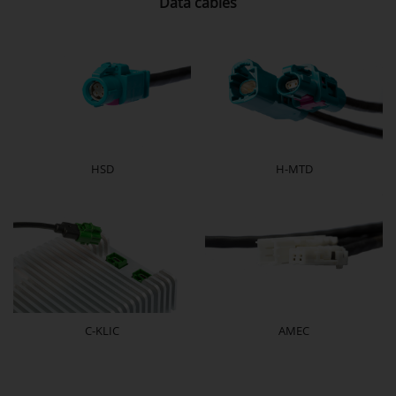
Data cables
HSD
H-MTD
C-KLIC
AMEC