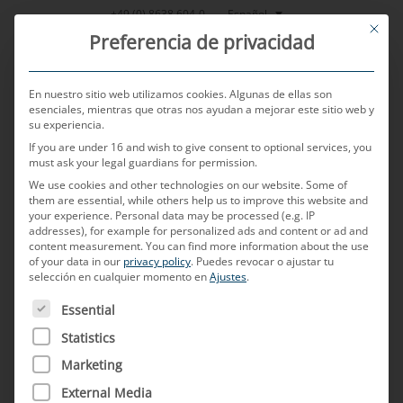
Saltar
Español
+49 (0) 8638 604-0
This bu
al
Preferencia de privacidad
contenido
En nuestro sitio web utilizamos cookies. Algunas de ellas son
esenciales, mientras que otras nos ayudan a mejorar este sitio web y
su experiencia.
MENU
If you are under 16 and wish to give consent to optional services, you
must ask your legal guardians for permission.
We use cookies and other technologies on our website. Some of
¡Convertimos la
them are essential, while others help us to improve this website and
your experience.
Personal data may be processed (e.g. IP
addresses), for example for personalized ads and content or ad and
content measurement.
You can find more information about the use
conducción
of your data in our
privacy policy
.
Puedes revocar o ajustar tu
selección en cualquier momento en
Ajustes
.
A CONTINUACIÓN FIGURA UNA LISTA DE LOS GRUPOS D
autónoma en
Essential
Statistics
realidad!
Marketing
External Media