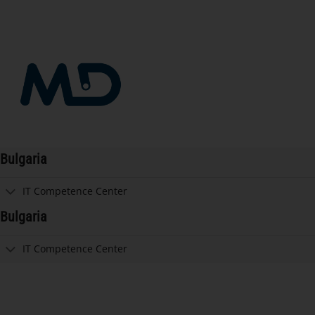
Saltar
al
contenido
Bulgaria
IT Competence Center
Bulgaria
IT Competence Center