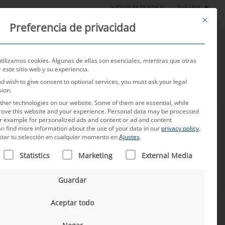
Español
+49 (0) 8638 604-0
This butt
Preferencia de privacidad
Noticias
Sobre nosotros
Empleo
Contacto
utilizamos cookies. Algunas de ellas son esenciales, mientras que otras
este sitio web y su experiencia.
nd wish to give consent to optional services, you must ask your legal
sion.
her technologies on our website. Some of them are essential, while
rove this website and your experience.
Personal data may be processed
for example for personalized ads and content or ad and content
n find more information about the use of your data in our
privacy policy
.
star tu selección en cualquier momento en
Ajustes
.
N FIGURA UNA LISTA DE LOS GRUPOS DE SERVICIOS PARA L
Statistics
Marketing
External Media
Guardar
Aceptar todo
ontinentes I 5000 empleados I