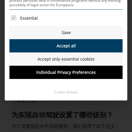
辆能够独立移动的传感器、执行器和控制系统。与电
process personal data in surveillance programs without any existing
possibility of legal action for Europeans.
气化、连通性和汽车共享服务一样，自主驾驶也是汽
车工业的大趋势之一。
THE FOLLOWING IS A LIST OF SERVICE GROUPS FOR WH
Essential
为什么要自主驾驶？
Save
推出自主驾驶汽车的原因是多方面的。首要任务是提
Accept all
高交通安全，特别是因为交通密度的增加，人口的老
龄化需要实现适合不同年龄群体的移动出行（为了将
Accept only essential cookies
不同年龄群体的事故风险降低到最小，根据柏林技术
基金会的出版物）。此外，自动驾驶车辆还可以提高
Individual Privacy Preferences
驾驶效率，从而减少二氧化碳的排放。最后，自主驾
驶在物流自动化中具有重要意义，例如在生产厂内部
Cookie Details
的自行驾驶的物流车辆或者“编队”（Platooning）中
（另见下文）。
为实现自动驾驶设置了哪些级别？
为了清楚地区分不同的级别，我们采用了以下定义：