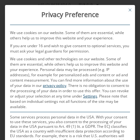
跳
简体中文
+49 (0) 8638 604-0
This bu
到
Privacy Preference
内
容
We use cookies on our website. Some of them are essential, while
others help us to improve this website and your experience.
If you are under 16 and wish to give consent to optional services, you
MENU
must ask your legal guardians for permission.
We use cookies and other technologies on our website. Some of
them are essential, while others help us to improve this website and
your experience.
Personal data may be processed (e.g. IP
POSTED ON
2023年11月7日
BY
HELMUT PRITZ
addresses), for example for personalized ads and content or ad and
content measurement.
You can find more information about the use
自主驾驶
of your data in our
privacy policy
.
There is no obligation to consent to
the processing of your data in order to use this offer.
You can revoke
or adjust your selection at any time under
Settings
.
Please note that
based on individual settings not all functions of the site may be
什么是自主驾驶？
available.
“自主驾驶”这个术语涉及在没有驾驶员或操作人员远
Some services process personal data in the USA. With your consent
to use these services, you also consent to the processing of your
程控制的情况下独立移动的车辆。这也包括独立移动
data in the USA pursuant to Art. 49 (1) lit. a GDPR. The ECJ classifies
the USA as a country with insufficient data protection according to
的运输系统和机器人。这意味着这些车辆配备了使车
EU standards. For example, there is a risk that U.S. authorities will