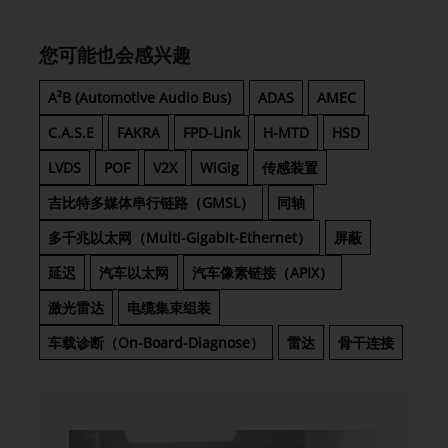
您可能也会感兴趣
A²B (Automotive Audio Bus)
ADAS
AMEC
C.A.S.E
FAKRA
FPD-Link
H-MTD
HSD
LVDS
POF
V2X
WiGig
传感装置
吉比特多媒体串行链路（GMSL）
同轴
多千兆以太网（Multi-Gigabit-Ethernet）
屏蔽
延迟
汽车以太网
汽车像素链接（APIX）
激光雷达
电缆集束组装
车载诊断（On-Board-Diagnose）
雷达
骨干连接