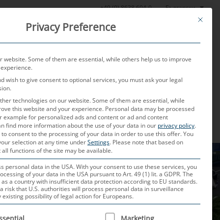
Български
+49 (0) 8638 604-0
This butt
Privacy Preference
стова лаборатория
Новини
За нас
Контакт
 website. Some of them are essential, while others help us to improve
 experience.
nd wish to give consent to optional services, you must ask your legal
sion.
her technologies on our website. Some of them are essential, while
rove this website and your experience.
Personal data may be processed
for example for personalized ads and content or ad and content
n find more information about the use of your data in our
privacy policy
.
 to consent to the processing of your data in order to use this offer.
You
your selection at any time under
Settings
.
Please note that based on
 all functions of the site may be available.
 personal data in the USA. With your consent to use these services, you
ocessing of your data in the USA pursuant to Art. 49 (1) lit. a GDPR. The
 as a country with insufficient data protection according to EU standards.
a risk that U.S. authorities will process personal data in surveillance
xisting possibility of legal action for Europeans.
 IS A LIST OF SERVICE GROUPS FOR WHICH CONSENT CAN B
ssential
Marketing