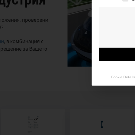
иложения, проверени
8?
ли
, в комбинация с
о решение за Вашето
Cookie Details