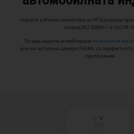
търсите кабелни конектори за HF базирани пр
според ISO 20860-1 и USCAR 1
Тогава нашите асемблирани
коаксиални кабе
всички актуални щекери FAKRA, са перфектнот
приложение.