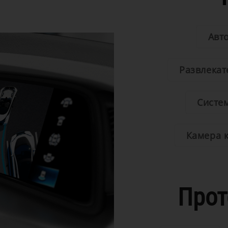
Авт
Развлекат
Систе
Камера 
Прот