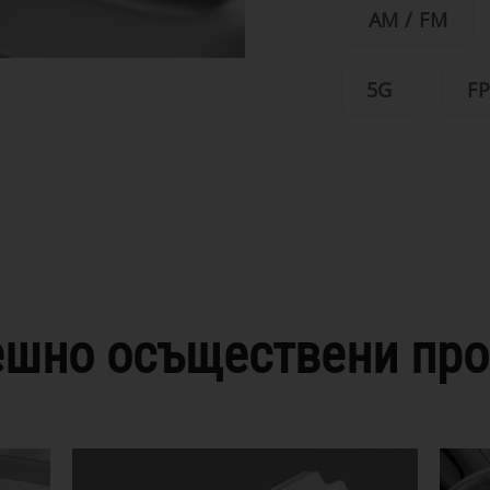
AM / FM
5G
FP
ешно осъществени про