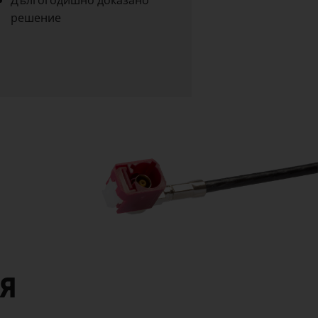
решение
я