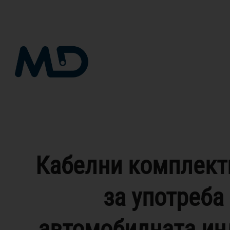
Skip
to
content
Кабелни комплект
за употреба
автомобилната ин