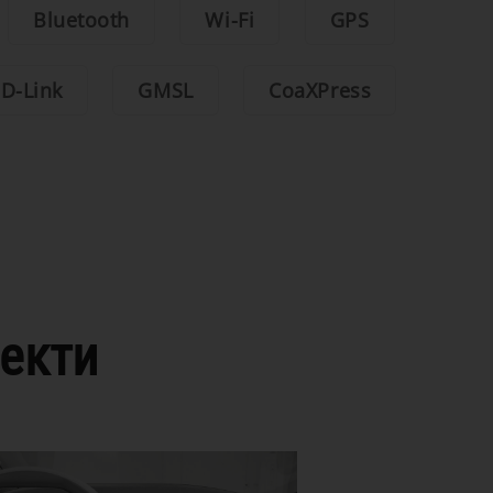
Bluetooth
Wi-Fi
GPS
D-Link
GMSL
CoaXPress
екти