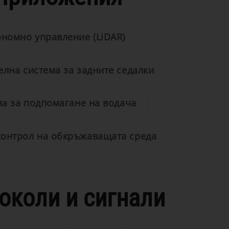
ономно управление (LiDAR)
елна система за задните седалки
ма за подпомагане на водача
контрол на обкръжаващата среда
околи и сигнали