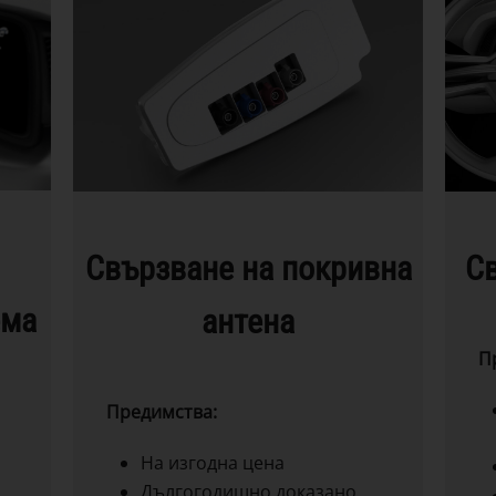
Свързване на покривна
Св
ема
антена
П
Предимства:
На изгодна цена
Дългогодишно доказано