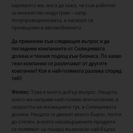
кариерата ми, мога да кажа, че съм работил
за множество индустрии – напр.
полупроводниковата, а наскоро се
прехвърлих в автомобилната.
Да преминем към следващия въпрос и да
погледнем компаниите от Силициевата
долина и техния подход към бизнеса. По какво
тези компании се различават от другите
компании? Коя е най-голямата разлика според
теб?
Феликс:
Това е много добър въпрос. Нещото,
което ми направи най-голямо впечатление, е
скоростта на иновациите тук, в Силициевата
долина. Нещата се движат много бързо, почти
до степен, в която незавършените продукти
се появяват на пазара възможно най-бързо.