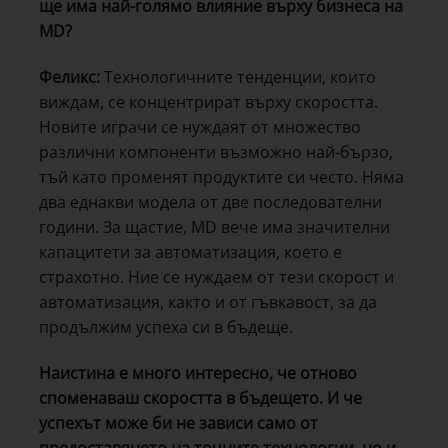
ще има най-голямо влияние върху бизнеса на
MD?
Феликс:
Технологичните тенденции, които
виждам, се концентрират върху скоростта.
Новите играчи се нуждаят от множество
различни компоненти възможно най-бързо,
тъй като променят продуктите си често. Няма
два еднакви модела от две последователни
години. За щастие, MD вече има значителни
капацитети за автоматизация, което е
страхотно. Ние се нуждаем от тези скорост и
автоматизация, както и от гъвкавост, за да
продължим успеха си в бъдеще.
Наистина е много интересно, че отново
споменаваш скоростта в бъдещето. И че
успехът може би не зависи само от
предоставянето на точните технологии, но и