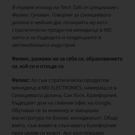
В първия епизод на Tech Talk се срещнахме с
Феликс Гунаван. Говорим за Силициевата
долина и нейния дух, позицията му като
стратегически продуктов мениджър в MD,
както и за бъдещето и тенденциите в
автомобилната индустрия.
Феликс, разкажи ни за себе си, образованието
си, кой си и откъде си.
Феликс:
Аз съм стратегически продуктов
мениджър в MD ELECTRONICS, намиращ се в
Силициевата долина, Сан Хосе, Калифорния,
бъдещият дом на главния офис на Google.
Обучавах се за инженер и завърших
магистратура по бизнес мениджмънт. Общо
взето, съм живял в слънчевата Калифорния
през целия си живот. Ако разглеждаме