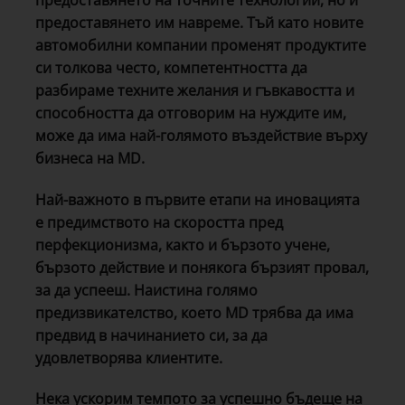
предоставянето им навреме. Тъй като новите
автомобилни компании променят продуктите
си толкова често, компетентността да
разбираме техните желания и гъвкавостта и
способността да отговорим на нуждите им,
може да има най-голямото въздействие върху
бизнеса на MD.
Най-важното в първите етапи на иновацията
е предимството на скоростта пред
перфекционизма, както и бързото учене,
бързото действие и понякога бързият провал,
за да успееш. Наистина голямо
предизвикателство, което MD трябва да има
предвид в начинанието си, за да
удовлетворява клиентите.
Нека ускорим темпото за успешно бъдеще на