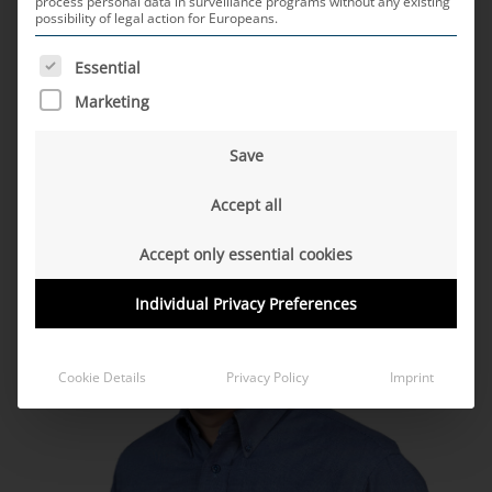
бъдещето и тенденциите в
process personal data in surveillance programs without any existing
possibility of legal action for Europeans.
автомобилната индустрия
THE FOLLOWING IS A LIST OF SERVICE GROUPS FOR WH
Essential
Marketing
Save
Accept all
Accept only essential cookies
Individual Privacy Preferences
Cookie Details
Privacy Policy
Imprint