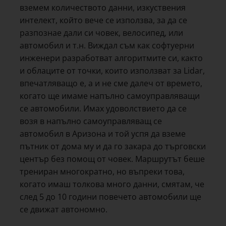
вземем количеството данни, изкуствения
интелект, който вече се използва, за да се
разпознае дали си човек, велосипед, или
автомобил и т.н. Виждал съм как софтуерни
инженери разработват алгоритмите си, както
и облаците от точки, които използват за Lidar,
впечатляващо е, а и не сме далеч от времето,
когато ще имаме напълно самоуправляващи
се автомобили. Имах удоволствието да се
возя в напълно самоуправляващ се
автомобил в Аризона и той успя да вземе
пътник от дома му и да го закара до търговски
център без помощ от човек. Маршрутът беше
трениран многократно, но въпреки това,
когато имаш толкова много данни, смятам, че
след 5 до 10 години повечето автомобили ще
се движат автономно.