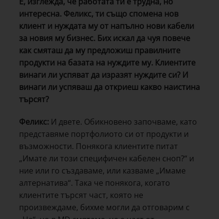
Е, изглежда, че работата ти е трудна, но
интересна. Феликс, ти също спомена нов
клиент и нуждата му от напълно нови кабели
за новия му бизнес. Бих искал да чуя повече
как смяташ да му предложиш правилните
продукти на базата на нуждите му. Клиентите
винаги ли успяват да изразят нуждите си? И
винаги ли успяваш да откриеш какво наистина
търсят?
Феликс:
И двете. Обикновено започваме, като
представяме портфолиото си от продукти и
възможности. Понякога клиентите питат
„Имате ли този специфичен кабелен сноп?“ и
ние или го създаваме, или казваме „Имаме
алтернатива“. Така че понякога, когато
клиентите търсят част, която не
произвеждаме, бихме могли да отговарим с