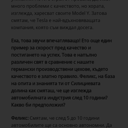
много проблеми с качеството, но хората,
изглежда, харесват своите Model Y. Затова
смятам, че Tesla е най-вдъхновяващата
компания, която съм виждал досега.
Еха, това звучи впечатляващо! Ето още един
пример за скорост пред качество и
постигането на успех. Това е напълно
различен свят в сравнение с нашите
германски производствени цехове, където
качеството е златно правило. Феликс, на база
на опита и знанията ти от Силициевата
долина как смяташ, че ще изглежда
автомобилната индустрия след 10 години?
Какво би предположил?
Феликс:
Смятам, че след 5 до 10 години
автомобилите ще са основно автономни. Да