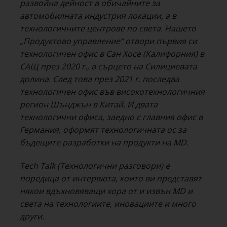
развойна дейност в обичайните за
автомобилната индустрия локации, а в
технологичните центрове по света. Нашето
„Продуктово управление“ отвори първия си
технологичен офис в Сан Хосе (Калифорния) в
САЩ през 2020 г., в сърцето на Силициевата
долина. След това през 2021 г. последва
технологичен офис във високотехнологичния
регион Шънджън в Китай. И двата
технологични офиса, заедно с главния офис в
Германия, оформят технологичната ос за
бъдещите разработки на продукти на MD.
Tech Talk (Технологични разговори) е
поредица от интервюта, които ви представят
някои вдъхновяващи хора от и извън MD и
света на технологиите, иновациите и много
други.