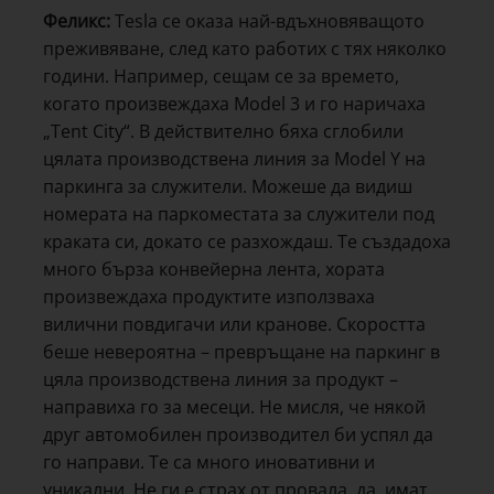
Феликс:
Tesla се оказа най-вдъхновяващото
преживяване, след като работих с тях няколко
години. Например, сещам се за времето,
когато произвеждаха Model 3 и го наричаха
„Tent City“. В действително бяха сглобили
цялата производствена линия за Model Y на
паркинга за служители. Можеше да видиш
номерата на паркоместата за служители под
краката си, докато се разхождаш. Те създадоха
много бърза конвейерна лента, хората
произвеждаха продуктите използваха
вилични повдигачи или кранове. Скоростта
беше невероятна – превръщане на паркинг в
цяла производствена линия за продукт –
направиха го за месеци. Не мисля, че някой
друг автомобилен производител би успял да
го направи. Те са много иновативни и
уникални. Не ги е страх от провала, да, имат