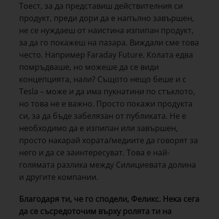
Тоест, за да представиш действителния си
продукт, преди дори да е напълно завършен,
не се нуждаеш от наистина изпипан продукт,
за да го покажеш на пазара. Виждали сме това
често. Например Faraday Future. Колата едва
помръдваше, но можеше да се види
концепцията, нали? Същото нещо беше и с
Tesla – може и да има пукнатини по стъклото,
но това не е важно. Просто покажи продукта
си, за да бъде забелязан от публиката. Не е
необходимо да е изпипан или завършен,
просто накарай хората/медиите да говорят за
него и да се заинтересуват. Това е най-
голямата разлика между Силициевата долина
и другите компании.
Благодаря ти, че го сподели, Феликс. Нека сега
да се съсредоточим върху ролята ти на