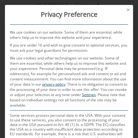
Skip
Български
+49 (0) 8638 604-0
This bu
to
Privacy Preference
content
We use cookies on our website. Some of them are essential, while
others help us to improve this website and your experience.
If you are under 16 and wish to give consent to optional services, you
MENU
must ask your legal guardians for permission.
We use cookies and other technologies on our website. Some of
them are essential, while others help us to improve this website and
your experience.
Personal data may be processed (e.g. IP
POSTED ON
18.10.2022
BY
FELIX GUNAWAN
addresses), for example for personalized ads and content or ad and
content measurement.
You can find more information about the use
Тайният източник за
of your data in our
privacy policy
.
There is no obligation to consent to
the processing of your data in order to use this offer.
You can revoke
or adjust your selection at any time under
Settings
.
Please note that
успешни иновации в
based on individual settings not all functions of the site may be
available.
Силициевата долина
Some services process personal data in the USA. With your consent
to use these services, you also consent to the processing of your
data in the USA pursuant to Art. 49 (1) lit. a GDPR. The ECJ classifies
интервю с Феликс Гунаван относно
the USA as a country with insufficient data protection according to
EU standards. For example, there is a risk that U.S. authorities will