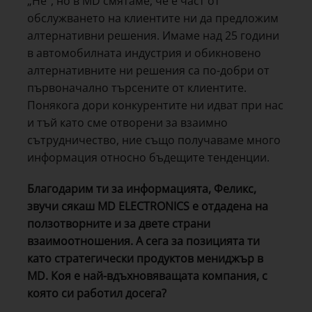
„Не“, но в MD смятаме, че е част от
обслужването на клиентите ни да предложим
алтернативни решения. Имаме над 25 години
в автомобилната индустрия и обикновено
алтернативните ни решения са по-добри от
първоначално търсените от клиентите.
Понякога дори конкурентите ни идват при нас
и тъй като сме отворени за взаимно
сътрудничество, ние също получаваме много
информация относно бъдещите тенденции.
Благодарим ти за информацията, Феликс,
звучи сякаш MD ELECTRONICS е отдадена на
ползотворните и за двете страни
взаимоотношения. А сега за позицията ти
като стратегически продуктов мениджър в
MD. Коя е най-вдъхновяващата компания, с
която си работил досега?