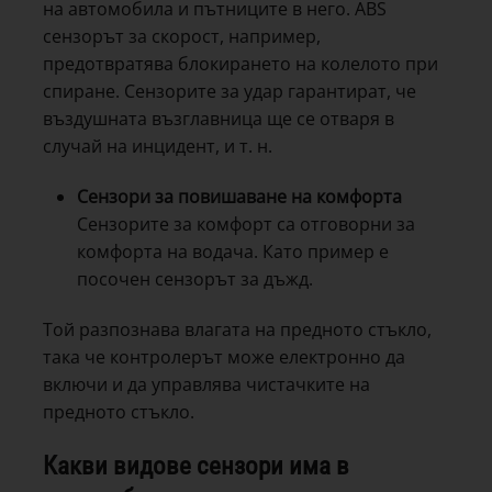
на автомобила и пътниците в него. ABS
сензорът за скорост, например,
предотвратява блокирането на колелото при
спиране. Сензорите за удар гарантират, че
въздушната възглавница ще се отваря в
случай на инцидент, и т. н.
Сензори за повишаване на комфорта
Сензорите за комфорт са отговорни за
комфорта на водача. Като пример е
посочен сензорът за дъжд.
Той разпознава влагата на предното стъкло,
така че контролерът може електронно да
включи и да управлява чистачките на
предното стъкло.
Какви видове сензори има в