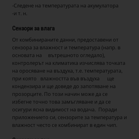
-Следене на температурата на акумулатора
-и т. н.
Сензори за влага
От комбинираните данни, предоставени от
сензора за влажност и температура (напр. в
основата на вътрешното огледало),
контролерът на климатика изчислява точката
на оросяване на въздуха, т.е. температурата,
при която влажността във въздуха ще
кондензира и ще доведе до запотяване на
прозорците. По този начин може да се
избегне точно това замъгляване и да се
осигури ясна видимост на водача. Поради
приложението си, сензорите за температура и
влажност често се комбинират в един чип.