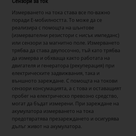
Сензори за ток
Измерването на тока става все по-важно
поради Е-мобилността. То може да се
реализира с помощта на шънтове
(измервателни резистори с нисък импеданс)
или сензори за магнитно поле. Измерването
трябва да става двупосочно, тъй като трябва
да измерва и обхваща както работата на
двигателя и генератора (рекуперация) при
електрическите задвижвания, така и
външното зареждане. С помощта на токови
сензори консумацията, а с това и оставащият
пробег на електрическо превозно средство,
могат да бъдат измерени. При зареждане на
акумулатора измерването на тока
предотвратява презареждането и осигурява
дълъг живот на акумулатора.