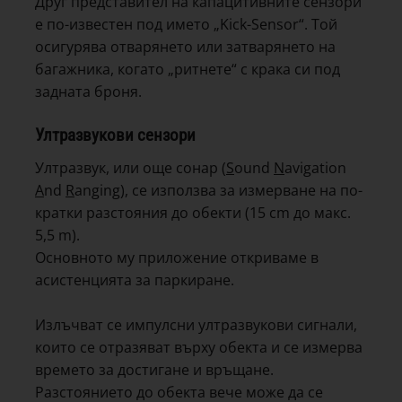
Друг представител на капацитивните сензори
е по-известен под името „Kick-Sensor“. Той
осигурява отварянето или затварянето на
багажника, когато „ритнете“ с крака си под
задната броня.
Ултразвукови сензори
Ултразвук, или още сонар (
S
ound
N
avigation
A
nd
R
anging), се използва за измерване на по-
кратки разстояния до обекти (15 cm до макс.
5,5 m).
Основното му приложение откриваме в
асистенцията за паркиране.
Излъчват се импулсни ултразвукови сигнали,
които се отразяват върху обекта и се измерва
времето за достигане и връщане.
Разстоянието до обекта вече може да се