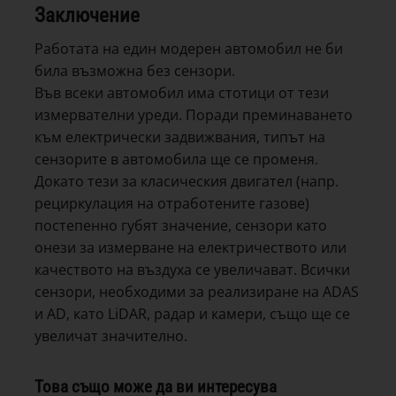
Заключение
Работата на един модерен автомобил не би
била възможна без сензори.
Във всеки автомобил има стотици от тези
измервателни уреди. Поради преминаването
към електрически задвижвания, типът на
сензорите в автомобила ще се променя.
Докато тези за класическия двигател (напр.
рециркулация на отработените газове)
постепенно губят значение, сензори като
онези за измерване на електричеството или
качеството на въздуха се увеличават. Всички
сензори, необходими за реализиране на ADAS
и AD, като LiDAR, радар и камери, също ще се
увеличат значително.
Това също може да ви интересува