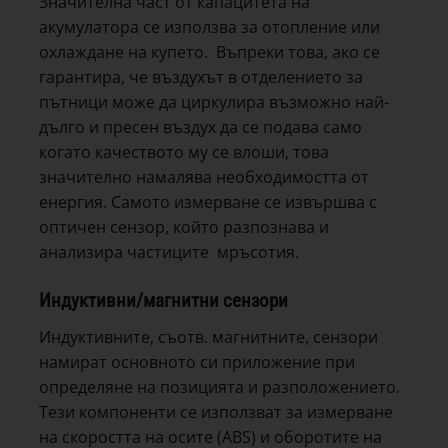
Значителна част от капацитета на
акумулатора се използва за отопление или
охлаждане на купето. Въпреки това, ако се
гарантира, че въздухът в отделението за
пътници може да циркулира възможно най-
дълго и пресен въздух да се подава само
когато качеството му се влоши, това
значително намалява необходимостта от
енергия. Самото измерване се извършва с
оптичен сензор, който разпознава и
анализира частиците мръсотия.
Индуктивни/магнитни сензори
Индуктивните, съотв. магнитните, сензори
намират основното си приложение при
определяне на позицията и разположението.
Тези компоненти се използват за измерване
на скоростта на осите (ABS) и оборотите на