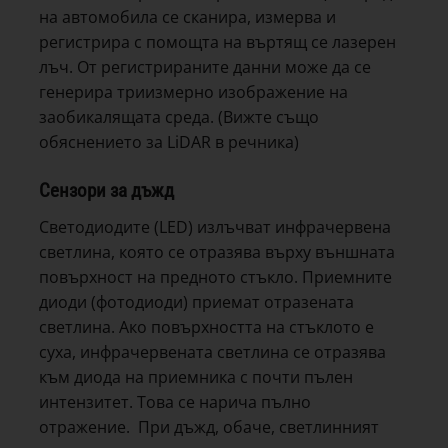
на автомобила се сканира, измерва и
регистрира с помощта на въртящ се лазерен
лъч. От регистрираните данни може да се
генерира триизмерно изображение на
заобикалящата среда. (Вижте също
обяснението за LiDAR в речника)
Сензори за дъжд
Светодиодите (LED) излъчват инфрачервена
светлина, която се отразява върху външната
повърхност на предното стъкло. Приемните
диоди (фотодиоди) приемат отразената
светлина. Ако повърхността на стъклото е
суха, инфрачервената светлина се отразява
към диода на приемника с почти пълен
интензитет. Това се нарича пълно
отражение. При дъжд, обаче, светлинният