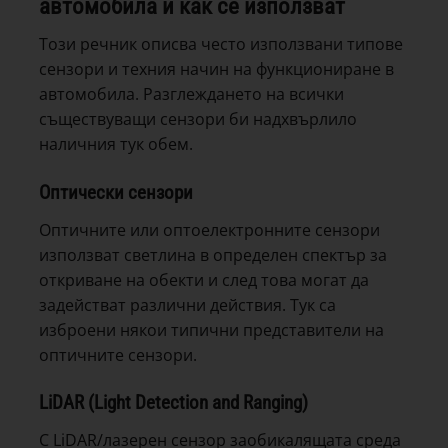
автомобила и как се използват
Този речник описва често използвани типове
сензори и техния начин на функциониране в
автомобила. Разглеждането на всички
съществуващи сензори би надхвърлило
наличния тук обем.
Оптически сензори
Оптичните или оптоелектронните сензори
използват светлина в определен спектър за
откриване на обекти и след това могат да
задействат различни действия. Тук са
изброени някои типични представители на
оптичните сензори.
LiDAR
(Light Detection and Ranging)
С LiDAR/лазерен сензор заобикалящата среда