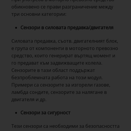
обикновено се прави разграничение между
три основни категории:
Сензори в силовата предавка/двигателя
Силовата предавка, съотв. двигателният блок,
е група от компоненти в моторното превозно
средство, които генерират въртящ момент и
го предават към задвижващите колела.
Сензорите в тази област поддържат
безпроблемната работа на този модул.
Примери са сензорите за изгорели газове,
ламбда сондите, сензорите за налягане в
двигателя и др.
Сензори за сигурност
Тези сензори са необходими за безопасността