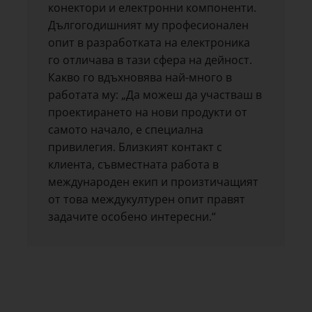
конектори и електронни компоненти.
Дългогодишният му професионален
опит в разработката на електроника
го отличава в тази сфера на дейност.
Какво го вдъхновява най-много в
работата му: „Да можеш да участваш в
проектирането на нови продукти от
самото начало, е специална
привилегия. Близкият контакт с
клиента, съвместната работа в
международен екип и произтичащият
от това междукултурен опит правят
задачите особено интересни.“