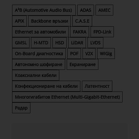
A²B (Automotive Audio Bus)
ADAS
AMEC
APIX
Backbone връзки
C.A.S.E
Ethernet за автомобили
FAKRA
FPD-Link
GMSL
H-MTD
HSD
LiDAR
LVDS
On-Board диагностика
POF
V2X
WiGig
Автономно шофиране
Екраниране
Коаксиални кабели
Конфекциониране на кабели
Латентност
Многогигабитов Ethernet (Multi-Gigabit-Ethernet)
Радар