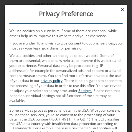
Skip
Български
+49 (0) 8638 604-0
This bu
to
Privacy Preference
content
We use cookies on our website. Some of them are essential, while
others help us to improve this website and your experience.
If you are under 16 and wish to give consent to optional services, you
MENU
must ask your legal guardians for permission.
We use cookies and other technologies on our website. Some of
them are essential, while others help us to improve this website and
your experience.
Personal data may be processed (e.g. IP
POSTED ON
18.12.2023
BY
CHRISTOPH ZAUNER
addresses), for example for personalized ads and content or ad and
content measurement.
You can find more information about the use
Сензорни елементи
of your data in our
privacy policy
.
There is no obligation to consent to
the processing of your data in order to use this offer.
You can revoke
or adjust your selection at any time under
Settings
.
Please note that
based on individual settings not all functions of the site may be
Какво са сензорите?
available.
В най-широк смисъл сензорът е измервателно
Some services process personal data in the USA. With your consent
to use these services, you also consent to the processing of your
устройство. Влиянията на околната среда като
data in the USA pursuant to Art. 49 (1) lit. a GDPR. The ECJ classifies
the USA as a country with insufficient data protection according to
температура, влажност, светлина, газове и др.
EU standards. For example, there is a risk that U.S. authorities will