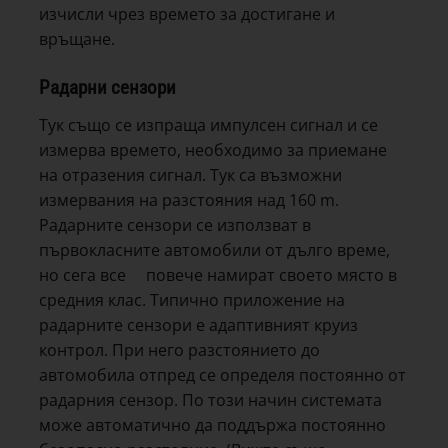
изчисли чрез времето за достигане и
връщане.
Радарни сензори
Тук също се изпраща импулсен сигнал и се
измерва времето, необходимо за приемане
на отразения сигнал. Тук са възможни
измервания на разстояния над 160 m.
Радарните сензори се използват в
първокласните автомобили от дълго време,
но сега все повече намират своето място в
средния клас. Типично приложение на
радарните сензори е адаптивният круиз
контрол. При него разстоянието до
автомобила отпред се определя постоянно от
радарния сензор. По този начин системата
може автоматично да поддържа постоянно