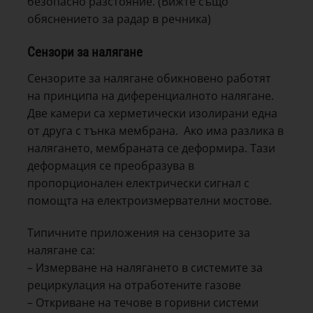
безопасно разстояние. (Вижте също
обяснението за радар в речника)
Сензори за налягане
Сензорите за налягане обикновено работят
на принципа на диференциалното налягане.
Две камери са херметически изолирани една
от друга с тънка мембрана. Ако има разлика в
налягането, мембраната се деформира. Тази
деформация се преобразува в
пропорционален електрически сигнал с
помощта на електроизмервателни мостове.
Типичните приложения на сензорите за
налягане са:
– Измерване на налягането в системите за
рециркулация на отработените газове
– Откриване на течове в горивни системи