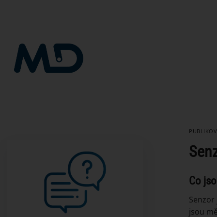
Přeskočit
na
obsah
PUBLIKO
Senz
Co jso
Senzor j
jsou mě