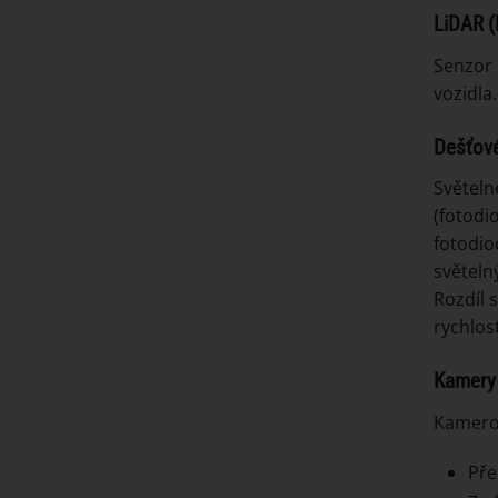
LiDAR
(
Senzor 
vozidla
Dešťov
Světeln
(fotodi
fotodio
světeln
Rozdíl 
rychlos
Kamery
Kamerov
Pře