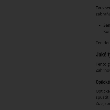
Tyto se
zabraňu
Sen
Kom
Ten det
Jaké t
Tento g
Zahrnou
Optické
Optické
spustit
Zde jso