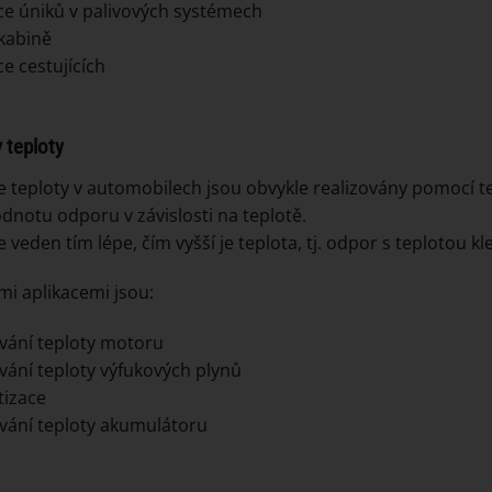
ce úniků v palivových systémech
 kabině
ce cestujících
 teploty
 teploty v automobilech jsou obvykle realizovány pomocí te
dnotu odporu v závislosti na teplotě.
 veden tím lépe, čím vyšší je teplota, tj. odpor s teplotou kl
mi aplikacemi jsou:
vání teploty motoru
vání teploty výfukových plynů
tizace
vání teploty akumulátoru