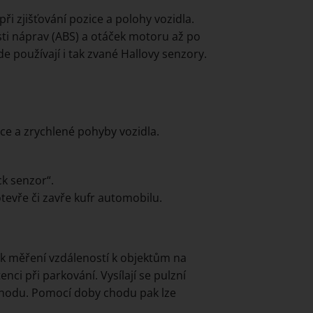
ři zjišťování pozice a polohy vozidla.
ti náprav (ABS) a otáček motoru až po
e používají i tak zvané Hallovy senzory.
ace a zrychlené pohyby vozidla.
k senzor“.
tevře či zavře kufr automobilu.
 k měření vzdáleností k objektům na
enci při parkování. Vysílají se pulzní
 chodu. Pomocí doby chodu pak lze