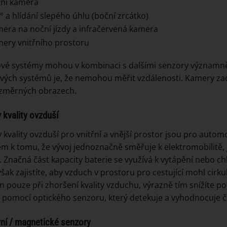
ní kamera
° a hlídání slepého úhlu (boční zrcátko)
era na noční jízdy a infračervená kamera
ery vnitřního prostoru
é systémy mohou v kombinaci s dalšími senzory významně
ých systémů je, že nemohou měřit vzdálenosti. Kamery zach
změrných obrazech.
 kvality ovzduší
 kvality ovzduší pro vnitřní a vnější prostor jsou pro automo
m k tomu, že vývoj jednoznačně směřuje k elektromobilitě,
. Značná část kapacity baterie se využívá k vytápění nebo chl
šak zajistíte, aby vzduch v prostoru pro cestující mohl cirku
n pouze při zhoršení kvality vzduchu, výrazně tím snížíte 
 pomocí optického senzoru, který detekuje a vyhodnocuje čá
vní / magnetické senzory