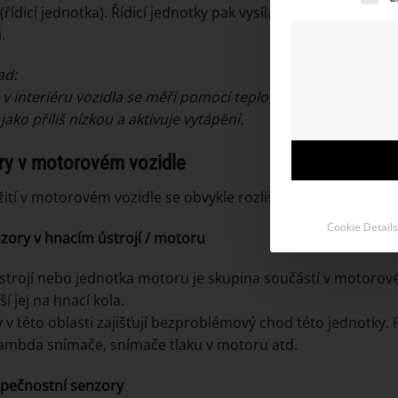
(řídicí jednotka). Řídicí jednotky pak vysílají signály aktor
.
ad:
 v interiéru vozidla se měří pomocí teplotního čidla. Elekt
jako příliš nízkou a aktivuje vytápění.
ry v motorovém vozidle
žití v motorovém vozidle se obvykle rozlišují tři hlavní kateg
Cookie Details
zory v hnacím ústrojí / motoru
strojí nebo jednotka motoru je skupina součástí v motorové
í jej na hnací kola.
 v této oblasti zajišťují bezproblémový chod této jednotky.
lambda snímače, snímače tlaku v motoru atd.
pečnostní senzory