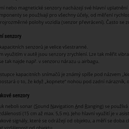
vní nebo magnetické senzory nacházejí své hlavní uplatnění p
mponenty se používají pro všechny účely, od měření rychlos
trojrozměrné polohy vozidla (senzor převrácení). Často se zd
ní senzory
 kapacitních senzorů je velice všestranné.
m využitím v autě jsou senzory zrychlení. Lze tak měřit vibr
 se tak najde např. v senzoru nárazu u airbagu.
ástupce kapacitních snímačů je známý spíše pod názvem „kic
postará o to, že když „kopnete“ nohou pod zadní nárazník, o
ukové senzory
uk neboli sonar (
S
ound
N
avigation
A
nd
R
anging) se používá
zdálenosti (15 cm až max. 5,5 m). Jeho hlavní využití je v asist
ukové signály, které se odrážejí od objektu, a měří se doba
at vzdálenost od objektu.