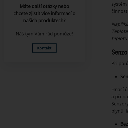
systém 
Máte další otázky nebo
činnosti
chcete zjistit více informací o
našich produktech?
Napříkl
Teplota
Náš tým Vám rád pomůže!
teplotu 
Kontakt
Senzo
Při pou
Sen
Hnací ú
a přenáš
Senzory
plynů, 
Bez