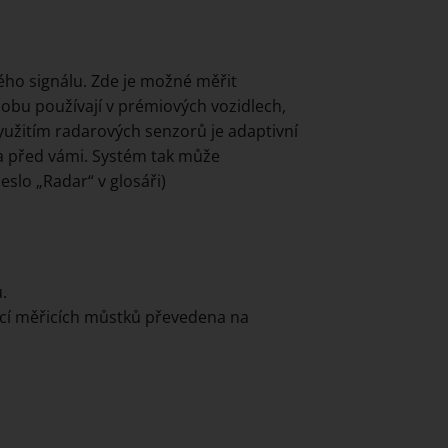
ného signálu. Zde je možné měřit
dobu používají v prémiových vozidlech,
 využitím radarových senzorů je adaptivní
a před vámi. Systém tak může
slo „Radar“ v glosáři)
.
ocí měřicích můstků převedena na