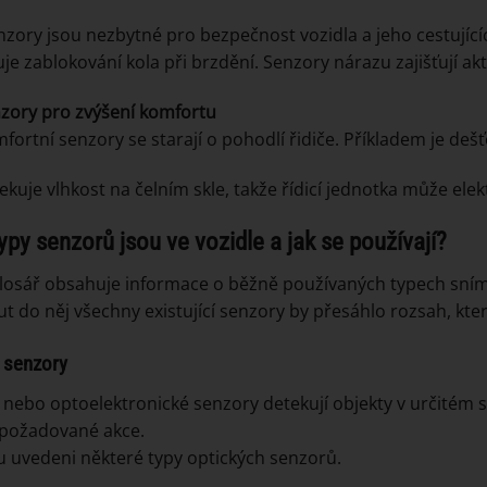
nzory jsou nezbytné pro bezpečnost vozidla a jeho cestující
je zablokování kola při brzdění. Senzory nárazu zajišťují ak
zory pro zvýšení komfortu
fortní senzory se starají o pohodlí řidiče. Příkladem je deš
ekuje vlhkost na čelním skle, takže řídicí jednotka může ele
ypy senzorů jsou ve vozidle a jak se používají?
losář obsahuje informace o běžně používaných typech snímač
t do něj všechny existující senzory by přesáhlo rozsah, který
 senzory
 nebo optoelektronické senzory detekují objekty v určitém
 požadované akce.
u uvedeni některé typy optických senzorů.