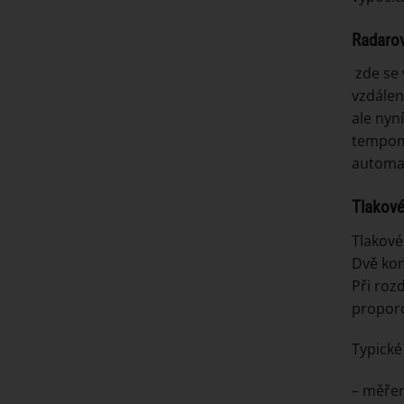
Radaro
zde se 
vzdálen
ale nyn
tempoma
automat
Tlakové
Tlakové
Dvě ko
Při roz
proporc
Typické
– měřen