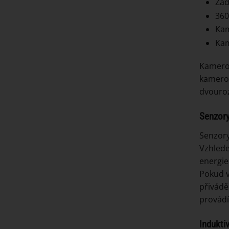
Zad
360
Kam
Kam
Kamerov
kamerov
dvouro
Senzory
Senzory
Vzhlede
energie
Pokud v
přivádě
provádí
Indukti