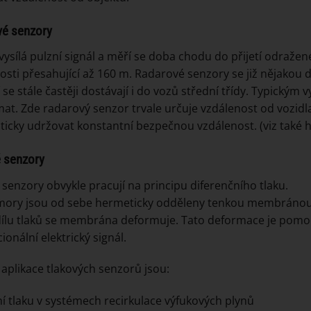
vé senzory
vysílá pulzní signál a měří se doba chodu do přijetí odraže
osti přesahující až 160 m. Radarové senzory se již nějakou 
í se stále častěji dostávají i do vozů střední třídy. Typickým
t. Zde radarový senzor trvale určuje vzdálenost od vozidl
icky udržovat konstantní bezpečnou vzdálenost. (viz také he
 senzory
 senzory obvykle pracují na principu diferenčního tlaku.
mory jsou od sebe hermeticky odděleny tenkou membránou
dílu tlaků se membrána deformuje. Tato deformace je pom
ionální elektrický signál.
 aplikace tlakových senzorů jsou:
í tlaku v systémech recirkulace výfukových plynů