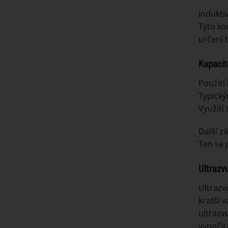
Indukti
Tyto ko
určení 
Kapacit
Použití
Typický
Využití
Další z
Ten se 
Ultrazv
Ultrazv
kratší v
ultrazv
vypočít