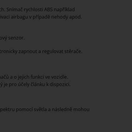
ch. Snímač rychlosti ABS například
tivaci airbagu v případě nehody apod.
ťový senzor.
ktronicky zapnout a regulovat stěrače.
ů a o jejich funkci ve vozidle.
 je pro účely článku k dispozici.
 spektru pomocí světla a následně mohou