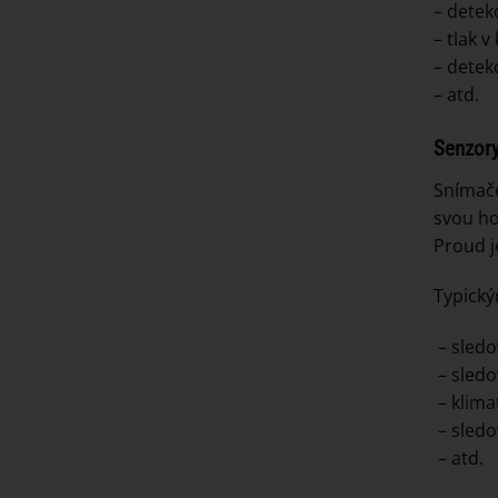
– detek
– tlak v
– detek
– atd.
Senzory
Snímače
svou ho
Proud je
Typický
– sledo
– sledo
– klima
– sledo
– atd.