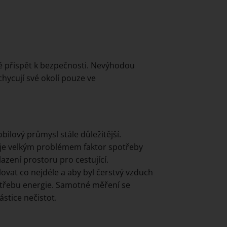
 přispět k bezpečnosti. Nevýhodou
ycují své okolí pouze ve
bilový průmysl stále důležitější.
 je velkým problémem faktor spotřeby
azení prostoru pro cestující.
lovat co nejdéle a aby byl čerstvý vzduch
potřebu energie. Samotné měření se
stice nečistot.