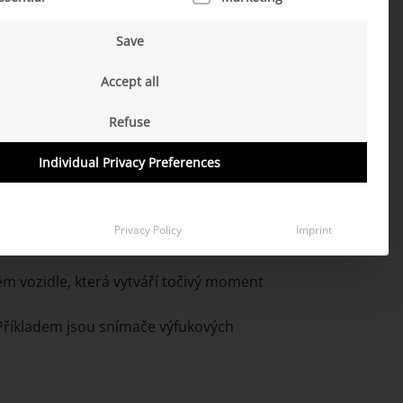
ům, aby provedly potřebná nastavení nebo
Save
Accept all
ronický řídicí systém vyhodnotí naměřenou
Refuse
Individual Privacy Preferences
orie senzorů:
Privacy Policy
Imprint
m vozidle, která vytváří točivý moment
 Příkladem jsou snímače výfukových