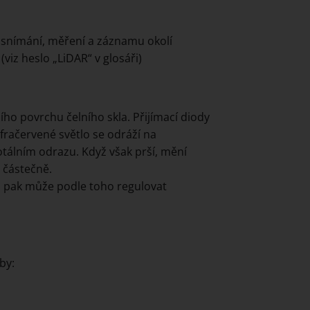
e snímání, měření a záznamu okolí
viz heslo „LiDAR“ v glosáři)
šího povrchu čelního skla. Přijímací diody
nfračervené světlo se odráží na
otálním odrazu. Když však prší, mění
 částečně.
 ta pak může podle toho regulovat
by: