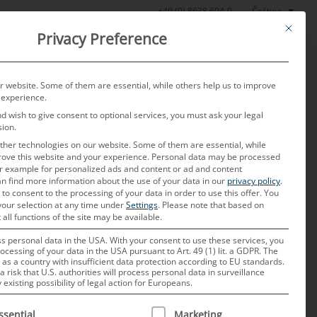
Čeština
+49 (0) 8638 604-0
This butt
Privacy Preference
oratoř
Aktuality
O nás
Kariéra
Kontakt
 website. Some of them are essential, while others help us to improve
 experience.
nd wish to give consent to optional services, you must ask your legal
sion.
her technologies on our website. Some of them are essential, while
rove this website and your experience.
Personal data may be processed
for example for personalized ads and content or ad and content
n find more information about the use of your data in our
privacy policy
.
 to consent to the processing of your data in order to use this offer.
You
your selection at any time under
Settings
.
Please note that based on
 all functions of the site may be available.
 personal data in the USA. With your consent to use these services, you
ocessing of your data in the USA pursuant to Art. 49 (1) lit. a GDPR. The
 as a country with insufficient data protection according to EU standards.
a risk that U.S. authorities will process personal data in surveillance
xisting possibility of legal action for Europeans.
ko je teplota, vlhkost, světlo, plyny atd.
menávat a interpretovat vyhodnocovací
 IS A LIST OF SERVICE GROUPS FOR WHICH CONSENT CAN B
ssential
Marketing