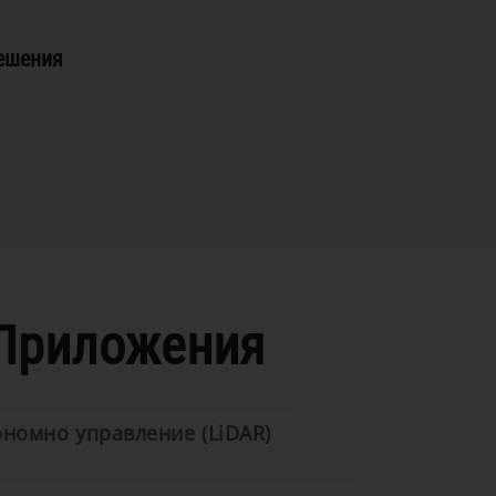
ешения
а
Приложения
ономно управление (LiDAR)