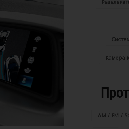
Развлекат
Систе
Камера 
Прот
AM / FM / 5