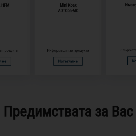
Имате
x HFM
Mini Koax
ADTCon-MC
Свържете 
а продукта
Информация за продукта
К
яне
Изтегляне
Предимствата за Вас