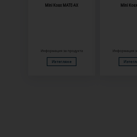
Mini Koax MATE-AX
Mini Koa
Информация за продукта
Информация з
Изтегляне
Изтегл