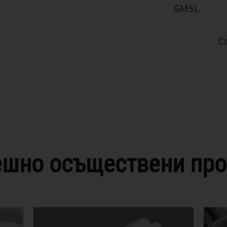
GMSL
C
ешно осъществени про