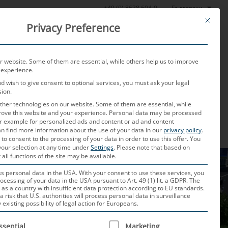
Български
+49 (0) 8638 604-0
This butt
Privacy Preference
стова лаборатория
Новини
За нас
Контакт
 website. Some of them are essential, while others help us to improve
 experience.
nd wish to give consent to optional services, you must ask your legal
sion.
her technologies on our website. Some of them are essential, while
rove this website and your experience.
Personal data may be processed
for example for personalized ads and content or ad and content
n find more information about the use of your data in our
privacy policy
.
 to consent to the processing of your data in order to use this offer.
You
your selection at any time under
Settings
.
Please note that based on
 all functions of the site may be available.
 personal data in the USA. With your consent to use these services, you
ocessing of your data in the USA pursuant to Art. 49 (1) lit. a GDPR. The
 as a country with insufficient data protection according to EU standards.
a risk that U.S. authorities will process personal data in surveillance
xisting possibility of legal action for Europeans.
 IS A LIST OF SERVICE GROUPS FOR WHICH CONSENT CAN B
ssential
Marketing