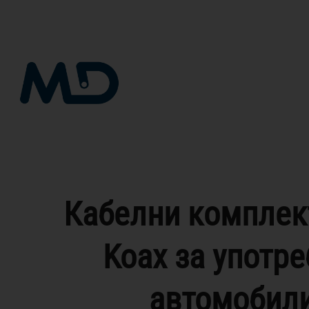
Skip
to
content
Кабелни комплект
Koax за употре
автомобил