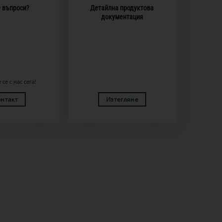
 въпроси?
Детайлна продуктова
документация
се с нас сега!
онтакт
Изтегляне