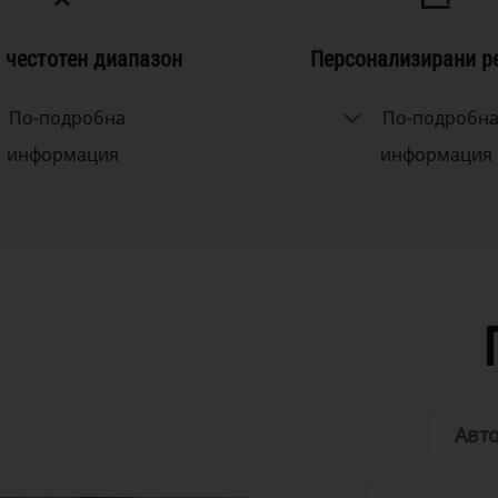
 честотен диапазон
Персонализирани р
По-подробна
По-подробн
информация
информация
Авт