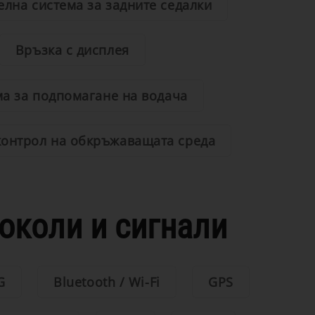
елна система за задните седалки
Връзка с дисплея
ма за подпомагане на водача
контрол на обкръжаващата среда
околи и сигнали
G
Bluetooth / Wi-Fi
GPS