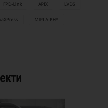
FPD-Link
APIX
LVDS
oaXPress
MIPI A-PHY
екти