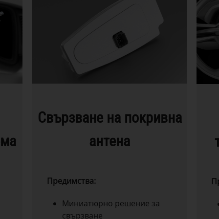
Свързване на покривна
ема
антена
Предимства:
П
Миниатюрно решение за
свързване