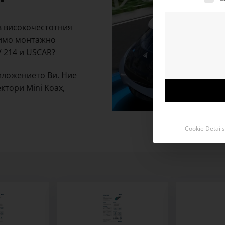
в високочестотния
димо монтажно
V 214 и USCAR?
иложението Ви. Ние
ктори Mini Koax,
Cookie Details