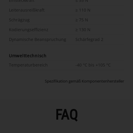
Einsteckkraft
≤ 55 N
Leiterausreißkraft
≥ 110 N
Schrägzug
≥ 75 N
Kodierungseffizienz
≥ 130 N
Dynamische Beanspruchung
Schärfegrad 2
Umwelttechnisch
Temperaturbereich
-40 °C bis +105 °C
Spezifikation gemäß Komponentenhersteller
FAQ