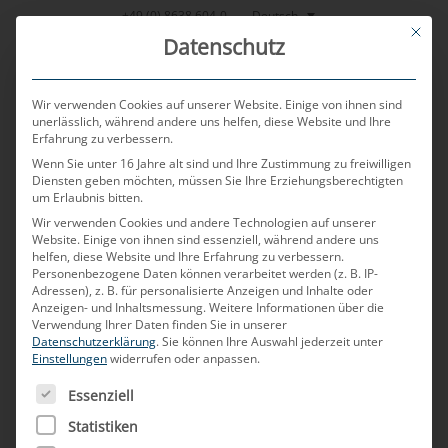
Zum
Deutsch
+49 (0) 8638 604-0
This bu
Inhalt
Datenschutz
springen
Wir verwenden Cookies auf unserer Website. Einige von ihnen sind
unerlässlich, während andere uns helfen, diese Website und Ihre
Erfahrung zu verbessern.
MENU
Wenn Sie unter 16 Jahre alt sind und Ihre Zustimmung zu freiwilligen
Diensten geben möchten, müssen Sie Ihre Erziehungsberechtigten
um Erlaubnis bitten.
Konfektionierte Mini
Wir verwenden Cookies und andere Technologien auf unserer
Website. Einige von ihnen sind essenziell, während andere uns
helfen, diese Website und Ihre Erfahrung zu verbessern.
Personenbezogene Daten können verarbeitet werden (z. B. IP-
Koax-Leitungen für
Adressen), z. B. für personalisierte Anzeigen und Inhalte oder
Anzeigen- und Inhaltsmessung.
Weitere Informationen über die
Verwendung Ihrer Daten finden Sie in unserer
automotive
Datenschutzerklärung
.
Sie können Ihre Auswahl jederzeit unter
Einstellungen
widerrufen oder anpassen.
ES FOLGT EINE LISTE DER SERVICE-GRUPPEN, FÜR DIE
Essenziell
Anwendungen
Statistiken