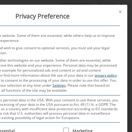
Български
+49 (0) 8638 604-0
This butt
Privacy Preference
стова лаборатория
Новини
За нас
Контакт
 website. Some of them are essential, while others help us to improve
 experience.
nd wish to give consent to optional services, you must ask your legal
sion.
her technologies on our website. Some of them are essential, while
rove this website and your experience.
Personal data may be processed
for example for personalized ads and content or ad and content
n find more information about the use of your data in our
privacy policy
.
 to consent to the processing of your data in order to use this offer.
You
your selection at any time under
Settings
.
Please note that based on
де статуквото през
 all functions of the site may be available.
 personal data in the USA. With your consent to use these services, you
ocessing of your data in the USA pursuant to Art. 49 (1) lit. a GDPR. The
 as a country with insufficient data protection according to EU standards.
a risk that U.S. authorities will process personal data in surveillance
xisting possibility of legal action for Europeans.
енарий за автономното
 IS A LIST OF SERVICE GROUPS FOR WHICH CONSENT CAN B
ssential
Marketing