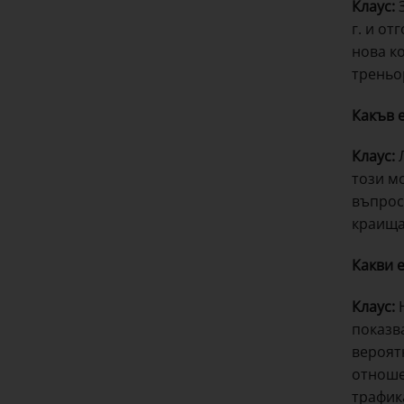
Клаус:
З
г. и о
нова к
треньо
Какъв 
Клаус:
Л
този м
въпрос
краища
Какви 
Клаус:
Н
показв
вероят
отноше
трафик