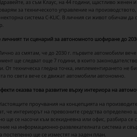
дравейте, аз съм Клаус, на 44 години, щастливо женен и
тговарям за техническото управление на производството
онекторна система C-KLIC. В личния си живот обичам да 
р.
е личният ти сценарий за автономното шофиране до 2030
ично аз смятам, че до 2030 г. първите автомобили веч
омент ще следват още 7 години, в които законодателств
и. От техническа гледна точка, имплементирането не би 
та по света вече се движат автомобили автономно.
ефекти оказва това развитие върху интериора на автом
астоящите проучвания на концепцията на производите
ат, че интериорът на превозните средства определено щ
но ще се насочи към всекидневна или офис, разбира се 
ние на информационно-развлекателната система и свър
а постепенно ще се изместят на заден план.