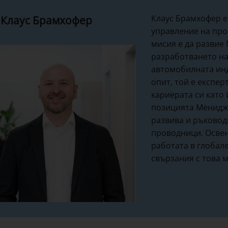
Клаус Брамхофер е
 Клаус Брамхофер
управление на про
мисия е да развие
разработването н
автомобилната инд
опит, той е експер
кариерата си като
позицията Мениджъ
развива и ръковод
проводници. Освен
работата в глобале
свързания с това м