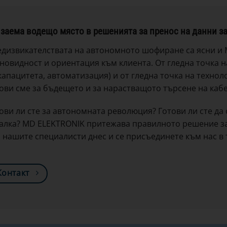
заема водещо място в решенията за пренос на данни 
дизвикателствата на автономното шофиране са ясни и M
новидност и ориентация към клиента. От гледна точка 
капацитета, автоматизация) и от гледна точка на технол
ови сме за бъдещето и за нарастващото търсене на каб
ови ли сте за автономната революция? Готови ли сте да
алка? MD ELEKTRONIK притежава правилното решение за
с нашите специалисти днес и се присъединете към нас в
Контакт