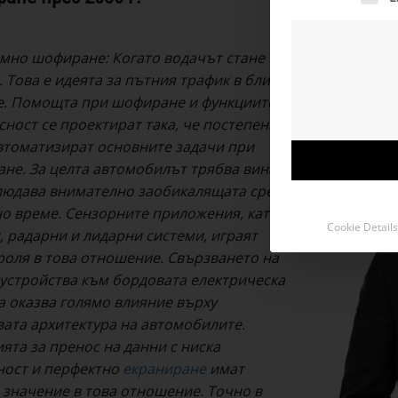
мно шофиране: Когато водачът стане
 Това е идеята за пътния трафик в близко
. Помощта при шофиране и функциите за
сност се проектират така, че постепенно
автоматизират основните задачи при
не. За целта автомобилът трябва винаги
людава внимателно заобикалящата среда
но време. Сензорните приложения, като
Cookie Details
, радарни и лидарни системи, играят
роля в това отношение. Свързването на
 устройства към бордовата електрическа
а оказва голямо влияние върху
ата архитектура на автомобилите.
ята за пренос на данни с ниска
ност и перфектно
екраниране
имат
 значение в това отношение. Точно в