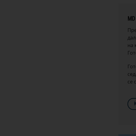
MD 
Пре
дал
на 
Гот
Гот
сед
се 