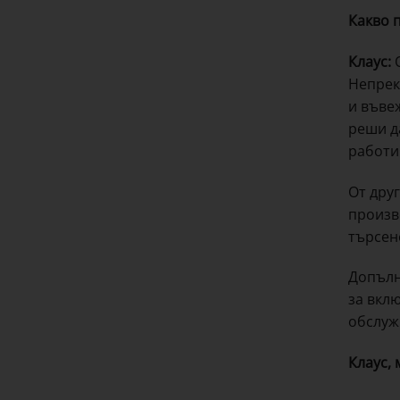
Какво п
Клаус:
О
Непрек
и въве
реши д
работи
От дру
произв
търсен
Допълн
за вкл
обслуж
Клаус,