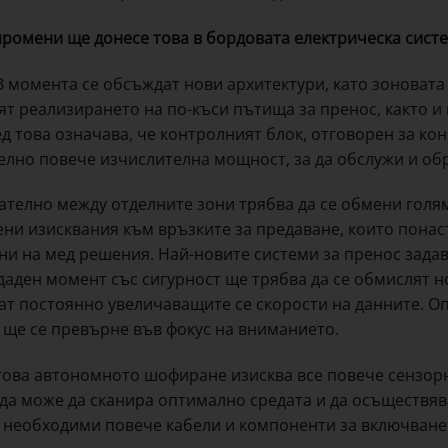
промени ще донесе това в бордовата електрическа сист
 момента се обсъждат нови архитектури, като зоновата 
ят реализирането на по-къси пътища за пренос, както и 
д това означава, че контролният блок, отговорен за кон
елно повече изчислителна мощност, за да обслужи и о
ателно между отделните зони трябва да се обмени голя
ни изисквания към връзките за предаване, които пона
ни на мед решения. Най-новите системи за пренос задава
даден момент със сигурност ще трябва да се обмислят но
ат постоянно увеличаващите се скорости на данните. О
 ще се превърне във фокус на вниманието.
това автономното шофиране изисква все повече сензорни
за да може да сканира оптимално средата и да осъществя
а необходими повече кабели и компоненти за включване