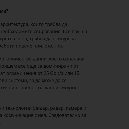
ема?
архитектура, които трябва да
необходимите свързвания. Все пак, на
кретна зона, трябва да осигурява
бработи повече приложения.
мо количество данни, което означава
стоящем все още са доминирани от
т ограничения от 25 Gbit/s или 15
ви системи, за да може да се
птичният пренос на данни сигурно
 технологии (лидар, радар, камера и
ва комуникация с нея. Следователно за
.