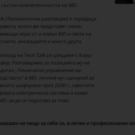
е състои компетентността на MD.
alk (Технологични разговори) е поредица
ервюта, които ви представят някои
вяващи хора от и извън MD и света на
огиите, иновациите и много други.
епизод на Tech Talk се срещаме с Клаус
фер. Разговаряме за позицията му на
дител „Техническо управление на
одството“ в MD, личния му сценарий за
мното шофиране през 2030 г., ефектите
довата електрическа система и какво
D, за да се подготви за това.
разкажи ни нещо за себе си, в личен и професионален ко