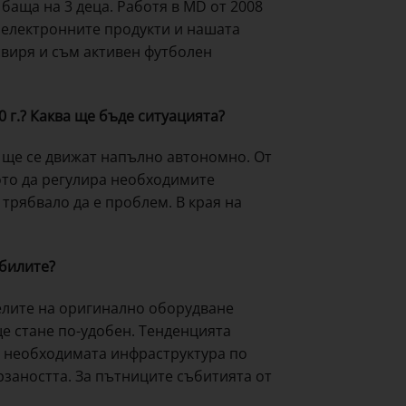
 баща на 3 деца. Работя в MD от 2008
, електронните продукти и нашата
свиря и съм активен футболен
 г.? Каква ще бъде ситуацията?
е ще се движат напълно автономно. От
ото да регулира необходимите
трябвало да е проблем. В края на
обилите?
лите на оригинално оборудване
е стане по-удобен. Тенденцията
с необходимата инфраструктура по
заността. За пътниците събитията от