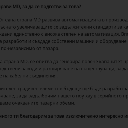
рави MD, за да се подготви за това?
т една страна MD развива автоматизацията в производс
ъснато увеличаващите се задължителни стандарти за к
ждани единствено с висока степен на автоматизация. В
а разработи и създаде собствени машини и оборудване з
 по-независимо от пазара.
га страна MD, се опитва да генерира повече капацитет ч
одствени заводи и разширяване на съществуващи, за д
е на кабелни съединения.
ителен градивен елемент в бъдеще ще бъде разработв
ючване, за да задълбочим нашето ноу-хау в серийното п
ваме очакваните пазарни обеми.
 много ти благодарим за това изключително интересно и