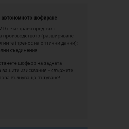
за автономното шофиране
D се изправя пред тях с
на производството (разширяване
огиите (пренос на оптични данни):
елни съединения.
 станете шофьор на задната
 вашите изисквания – свържете
 това вълнуващо пътуване!