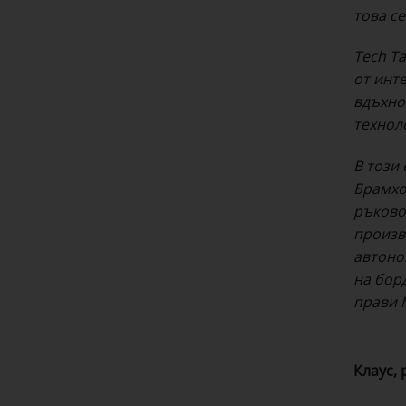
това с
Tech T
от инт
вдъхно
технол
В този 
Брамхо
ръково
произв
автоно
на бор
прави M
Клаус, 