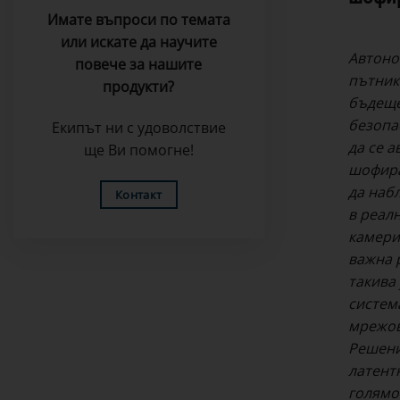
Имате въпроси по темата
или искате да научите
Автоно
повече за нашите
пътник.
продукти?
бъдеще
безопа
Екипът ни с удоволствие
да се 
ще Ви помогне!
шофира
да наб
Контакт
в реал
камери
важна 
такива
систем
мрежов
Решени
латент
голямо