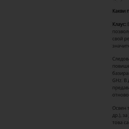
Какви 
Клаус:
В
позвол
свой ре
значит
Следов
повише
базира
GHz. В 
предав
отново
Освен 
др.), 
това с