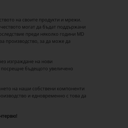
твото на своите продукти и мрежи.
ачеството могат да бъдат поддържани
последствие преди няколко години MD
а производство, за да може да
рез изграждане на нови
а посрещне бъдещото увеличено
ането на наши собствени компоненти
роизводство и едновременно с това да
нтервю!