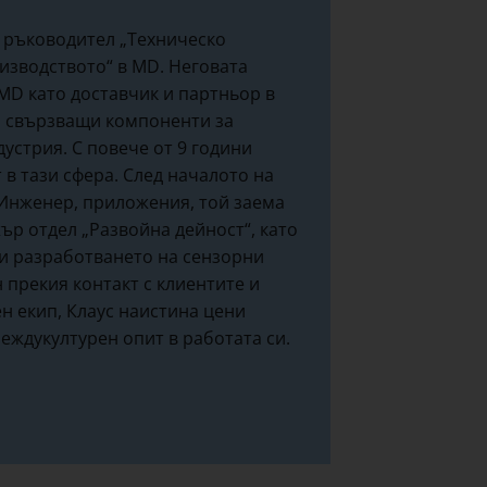
 ръководител „Техническо
изводството“ в MD. Неговата
 MD като доставчик и партньор в
а свързващи компоненти за
устрия. С повече от 9 години
т в тази сфера. След началото на
 Инженер, приложения, той заема
р отдел „Развойна дейност“, като
и разработването на сензорни
 прекия контакт с клиентите и
н екип, Клаус наистина цени
еждукултурен опит в работата си.