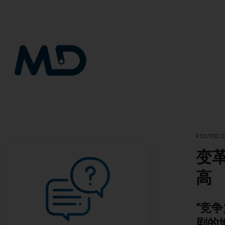
跳
到
内
容
POSTED 
变
高
“竞
剧的