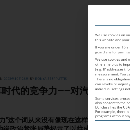
产品领域
We use cookies on our
this website and your
If you are under 16 a
guardians for permis
We use cookies and ot
others help us to imp
(e.g. IP addresses), 
measurement.
You ca
ON
2023年10月26日
BY
RONYA STEPPUTTIS
There is no obligation
can revoke or adjust 
革时代的竞争力——对汽车零部件
individual settings not
Some services process
also consent to the pr
ECJ classifies the USA
For example, there is 
programs without any e
争力”这个词从来没有像现在这样被赋予如此
THE FOLLOWING
地缘政治紧张局势揭示了以往成功模式的脆弱