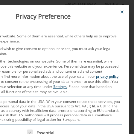
简体中文
+49 (0) 8638 604-0
This butt
Privacy Preference
产品
测试实验室
当前
关于我们
联系我们
 website. Some of them are essential, while others help us to improve
 experience.
nd wish to give consent to optional services, you must ask your legal
sion.
her technologies on our website. Some of them are essential, while
rove this website and your experience.
Personal data may be processed
for example for personalized ads and content or ad and content
n find more information about the use of your data in our
privacy policy
.
 to consent to the processing of your data in order to use this offer.
You
your selection at any time under
Settings
.
Please note that based on
供应商的要求不断提
 all functions of the site may be available.
 personal data in the USA. With your consent to use these services, you
ocessing of your data in the USA pursuant to Art. 49 (1) lit. a GDPR. The
 as a country with insufficient data protection according to EU standards.
a risk that U.S. authorities will process personal data in surveillance
xisting possibility of legal action for Europeans.
重要的意义。新冠疫情和日益加
 IS A LIST OF SERVICE GROUPS FOR WHICH CONSENT CAN B
性，并给供应链产业带来了前
Essential