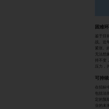
困难环
鉴于目
战。近
紧张。
无法想
持不变
压力，
可持续
在招标
包括法
定的预
业的未