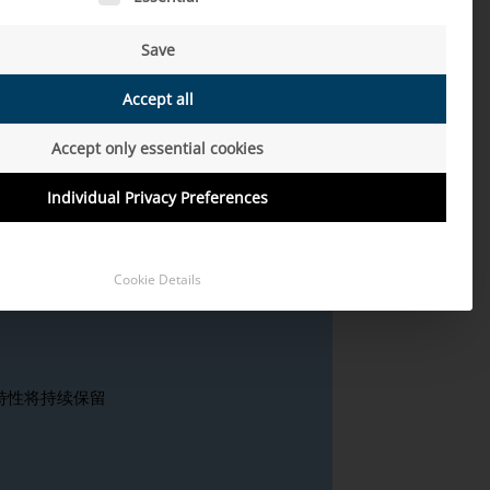
车行业，特别是迈恩德为保持
Save
Accept all
Accept only essential cookies
Individual Privacy Preferences
Cookie Details
特性将持续保留