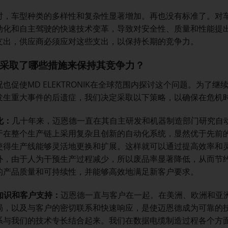
时，车型种类的多样性和复杂性显著增加。再也没有标准了。对
动化和自主驾驶的快速技术变革，导致对安全性、质量和性能提
支出，供应商必须应对这些支出，以保持长期的竞争力。
采取了哪些措施来保持其竞争力？
也促使MD ELEKTRONIK在全球范围内探讨这个问题。为了
发生重大事件的后遗症，我们决定采取以下策略，以确保在危机
化：
几十年来，迈恩德一直在其自主研发和机器制造部门研究自
于在整个生产链上采用复杂且创新的自动化系统，显然优于先前
使得生产线能够灵活地更换和扩展。这样就可以通过提高效率和
外，由于人为干预生产过程减少，所以废品率显著降低，从而节
的产品质量和可持续性，并能够高效地满足新客户要求。
知识和客户支持：
迈恩德一直与客户在一起。在美洲、欧洲和亚
局，以及与客户的密切联系和快速响应，是使迈恩德成为可靠的
系与我们的技术专长结合起来。我们在数据电缆制造过程各个方