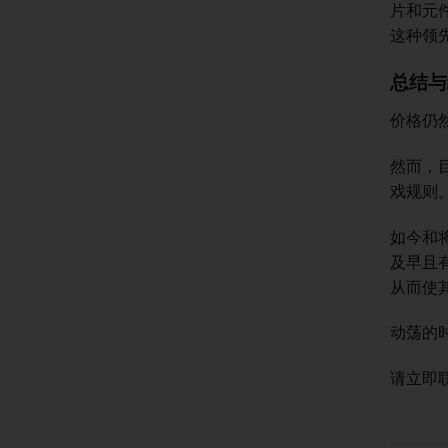
片和元
这种领
总结与
价格仍
然而，
戏规则
如今和
及早且
从而使其
动荡的
请立即