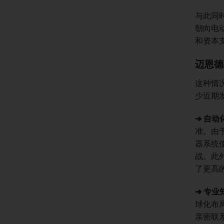
与此同
朝向电
和资本
迈恩德
这种情况
少近期
➔
自动
准。由
器系统
战。此
了更高
➔
专业
球化布
亲密联