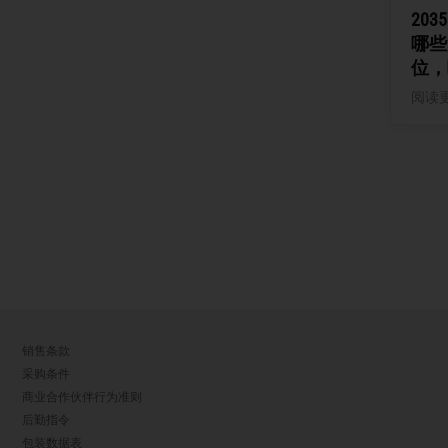
20
哪些
位，
阅读
销售条款
采购条件
商业合作伙伴行为准则
后勤指令
包装数据表