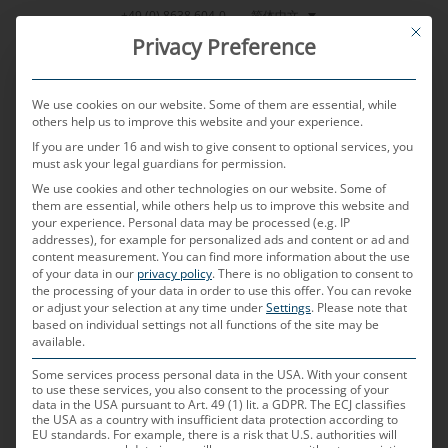
跳
简体中文
+49 (0) 8638 604-0
This bu
到
Privacy Preference
内
容
We use cookies on our website. Some of them are essential, while
others help us to improve this website and your experience.
If you are under 16 and wish to give consent to optional services, you
MENU
must ask your legal guardians for permission.
We use cookies and other technologies on our website. Some of
them are essential, while others help us to improve this website and
your experience.
Personal data may be processed (e.g. IP
POSTED ON
2024年6月26日
BY
WOLFGANG REITSAMER
addresses), for example for personalized ads and content or ad and
content measurement.
You can find more information about the use
有弹性的供应链：全球贸
of your data in our
privacy policy
.
There is no obligation to consent to
the processing of your data in order to use this offer.
You can revoke
or adjust your selection at any time under
Settings
.
Please note that
易冲突时期汽车零部件供
based on individual settings not all functions of the site may be
available.
应商的策略
Some services process personal data in the USA. With your consent
to use these services, you also consent to the processing of your
data in the USA pursuant to Art. 49 (1) lit. a GDPR. The ECJ classifies
the USA as a country with insufficient data protection according to
EU standards. For example, there is a risk that U.S. authorities will