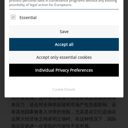
最近进口关税的上调，包括从中国到
process personal data in surveillance programs without any existing
possibility of legal action for Europeans.
美国的电动车辆，目前正在引起国际
THE FOLLOWING IS A LIST OF SERVICE GROUPS FOR WH
贸易关系的紧张。在这种情况下，汽
Essential
车行业正在寻找提高其供应链弹性的
Save
方法。
Accept all
根据美国总统拜登最近宣布的消息，自2024年5月
Accept only essential cookies
起，中国电动车辆至美国的进口关税从25％上调至
100％。这项措施是保护美国工人和本土生产战略的
Individual Privacy Preferences
一部分。具体而言，美国指责中国以政府补贴的廉价
出口产品充斥全球市场。随着双方不断加强关税壁垒
Cookie Details
并实施额外的贸易限制，贸易冲突进一步升级的可能
性不容忽视。这种事态发展不仅会给双边贸易关系带
来压力，还会对全球供应链和市场产生负面影响。还
有其他国家被卷入冲突的危险，尤其是在它们必须在
这两大经济体之间表明立场时。在这种情况下，国际
商品贸易进一步受阻的可能性不容忽视。