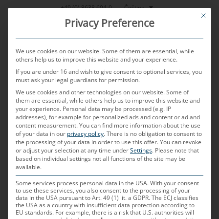
Přeskočit
Čeština
+49 (0) 8638 604-0
This bu
na
Privacy Preference
obsah
We use cookies on our website. Some of them are essential, while
others help us to improve this website and your experience.
If you are under 16 and wish to give consent to optional services, you
MENU
must ask your legal guardians for permission.
We use cookies and other technologies on our website. Some of
them are essential, while others help us to improve this website and
your experience.
Personal data may be processed (e.g. IP
PUBLIKOVÁNO DNE
26. 6. 2024
AUTOREM
WOLFGANG
addresses), for example for personalized ads and content or ad and
REITSAMER
content measurement.
You can find more information about the use
of your data in our
privacy policy
.
There is no obligation to consent to
Odolné dodavatelské řetězce:
the processing of your data in order to use this offer.
You can revoke
or adjust your selection at any time under
Settings
.
Please note that
strategie dodavatelů v
based on individual settings not all functions of the site may be
available.
automobilovém průmyslu v
Some services process personal data in the USA. With your consent
to use these services, you also consent to the processing of your
době globálních obchodních
data in the USA pursuant to Art. 49 (1) lit. a GDPR. The ECJ classifies
the USA as a country with insufficient data protection according to
EU standards. For example, there is a risk that U.S. authorities will