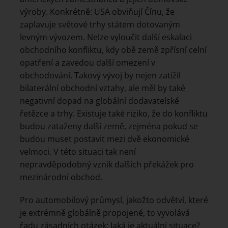
výroby. Konkrétně: USA obviňují Čínu, že
zaplavuje světové trhy státem dotovaným
levným vývozem. Nelze vyloučit další eskalaci
obchodního konfliktu, kdy obě země zpřísní celní
opatření a zavedou další omezení v
obchodování. Takový vývoj by nejen zatížil
bilaterální obchodní vztahy, ale měl by také
negativní dopad na globální dodavatelské
řetězce a trhy. Existuje také riziko, že do konfliktu
budou zataženy další země, zejména pokud se
budou muset postavit mezi dvě ekonomické
velmoci. V této situaci tak není
nepravděpodobný vznik dalších překážek pro
mezinárodní obchod.
Pro automobilový průmysl, jakožto odvětví, které
je extrémně globálně propojené, to vyvolává
řadu zásadních otázek: Jaká je aktuální situace?