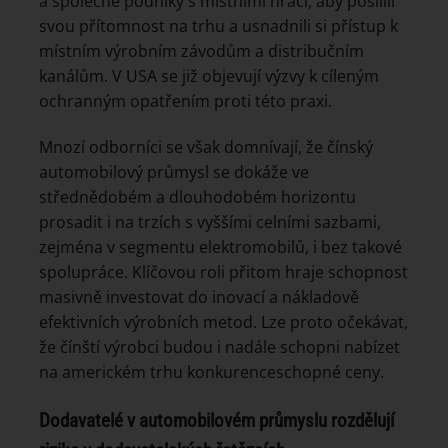
a společné podniky s místními hráči, aby posílili
svou přítomnost na trhu a usnadnili si přístup k
místním výrobním závodům a distribučním
kanálům. V USA se již objevují výzvy k cíleným
ochranným opatřením proti této praxi.
Mnozí odborníci se však domnívají, že čínský
automobilový průmysl se dokáže ve
střednědobém a dlouhodobém horizontu
prosadit i na trzích s vyššími celními sazbami,
zejména v segmentu elektromobilů, i bez takové
spolupráce. Klíčovou roli přitom hraje schopnost
masivně investovat do inovací a nákladově
efektivních výrobních metod. Lze proto očekávat,
že čínští výrobci budou i nadále schopni nabízet
na americkém trhu konkurenceschopné ceny.
Dodavatelé v automobilovém průmyslu rozdělují