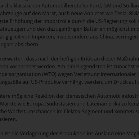
ur die klassischen Automobilhersteller Ford, GM und Stell
fahrzeuge auf den Markt, auch neue Anbieter wie Tesla, Riv
gste Erhöhung der Importzölle durch die US-Regierung soll s
fahrzeugen und den dazugehörigen Batterien möglichst in 
ängigkeit von Importen, insbesondere aus China, verringern 
ogien absichern.
zu erwarten, dass nach der heftigen Kritik an dieser Maßnah
nen vorbereitet werden. Am naheliegendsten ist zunächst e
delsorganisation (WTO) wegen Verletzung internationaler
ungszölle auf US-Produkte verhängt werden, um Druck auf
itere mögliche Reaktion der chinesischen Automobilindustrie
Märkte wie Europa, Südostasien und Lateinamerika zu konz
che Wachstumschancen im Elektro-Segment und könnten zo
sieren.
 ist die Verlagerung der Produktion ins Ausland eine Möglic