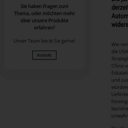
Sie haben Fragen zum
derzei
Thema, oder möchten mehr
Automo
über unsere Produkte
wider
erfahren?
Unser Team berät Sie gerne!
Wie von
die USA
Kontakt
Strateg
China v
Eskalat
und zus
würden 
Lieferk
hineing
beziehe
unwahrs