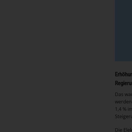
Erhöhun
Regieru
Das wac
werden 
1,4 % i
Steiger
Die Ele