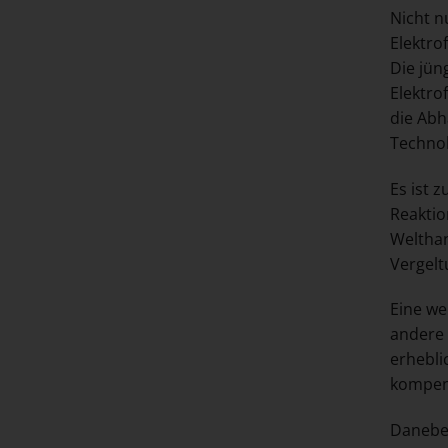
Nicht n
Elektro
Die jün
Elektro
die Abh
Technol
Es ist 
Reaktio
Welthan
Vergelt
Eine we
andere 
erhebli
kompen
Daneben