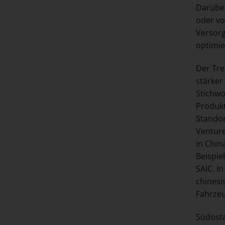
Darüber
oder vo
Versorg
optimie
Der Tre
stärker
Stichwo
Produkt
Standor
Venture
in Chin
Beispie
SAIC. I
chinesi
Fahrzeu
Südost