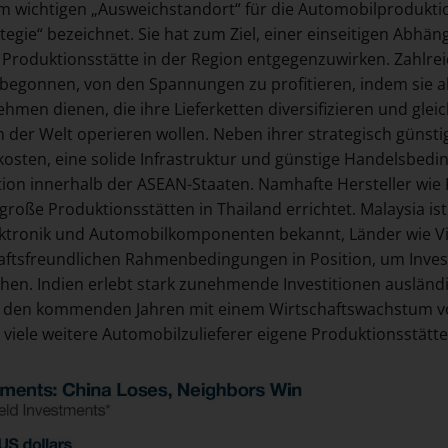
m wichtigen „Ausweichstandort“ für die Automobilproduktion 
ategie“ bezeichnet. Sie hat zum Ziel, einer einseitigen Abhä
 Produktionsstätte in der Region entgegenzuwirken. Zahlre
 begonnen, von den Spannungen zu profitieren, indem sie al
hmen dienen, die ihre Lieferketten diversifizieren und glei
 der Welt operieren wollen. Neben ihrer strategisch günsti
kosten, eine solide Infrastruktur und günstige Handelsbedi
tion innerhalb der ASEAN-Staaten. Namhafte Hersteller wi
 große Produktionsstätten in Thailand errichtet. Malaysia is
ktronik und Automobilkomponenten bekannt, Länder wie Vi
aftsfreundlichen Rahmenbedingungen in Position, um Inves
hen. Indien erlebt stark zunehmende Investitionen auslän
n den kommenden Jahren mit einem Wirtschaftswachstum von
is viele weitere Automobilzulieferer eigene Produktionsstätt