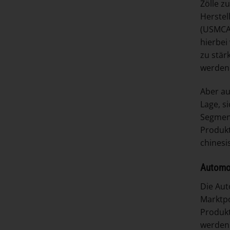
Zölle z
Herste
(USMCA)
hierbei
zu stär
werden 
Aber au
Lage, s
Segment
Produkt
chinesi
Automob
Die Aut
Marktpo
Produkt
werden 