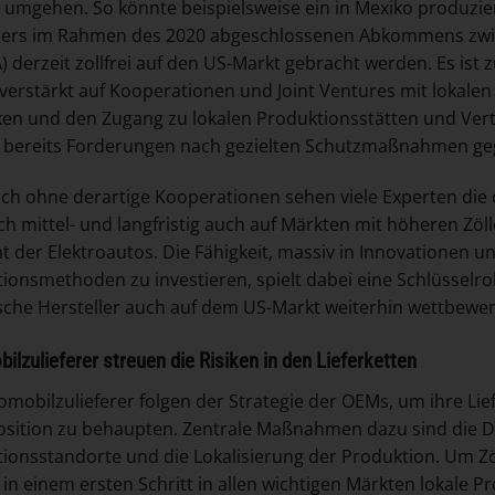
u umgehen. So könnte beispielsweise ein in Mexiko produzie
llers im Rahmen des 2020 abgeschlossenen Abkommens zwi
 derzeit zollfrei auf den US-Markt gebracht werden. Es ist 
 verstärkt auf Kooperationen und Joint Ventures mit lokale
ken und den Zugang zu lokalen Produktionsstätten und Vert
bereits Forderungen nach gezielten Schutzmaßnahmen gege
ch ohne derartige Kooperationen sehen viele Experten die 
ich mittel- und langfristig auch auf Märkten mit höheren Zöl
 der Elektroautos. Die Fähigkeit, massiv in Innovationen u
ionsmethoden zu investieren, spielt dabei eine Schlüsselroll
sche Hersteller auch auf dem US-Markt weiterhin wettbewer
ilzulieferer streuen die Risiken in den Lieferketten
omobilzulieferer folgen der Strategie der OEMs, um ihre Lie
sition zu behaupten. Zentrale Maßnahmen dazu sind die Di
ionsstandorte und die Lokalisierung der Produktion. Um Z
in einem ersten Schritt in allen wichtigen Märkten lokale 