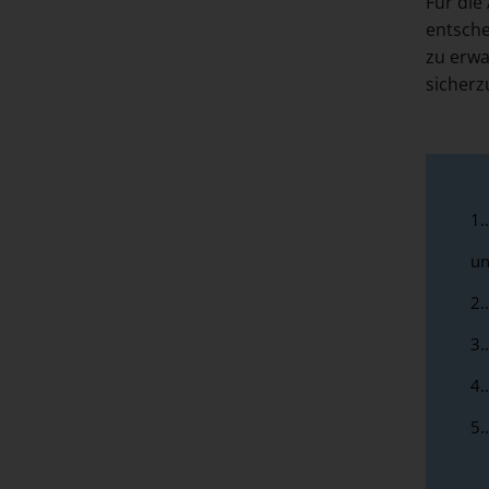
Für die
entsche
zu erwa
sicherz
1.
un
2.
3.
4.
5.