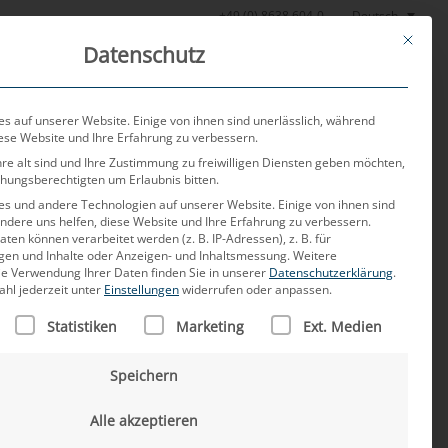
Deutsch
+49 (0) 8638 604-0
This butt
Datenschutz
or
Aktuelles
Über uns
Karriere
Kontakt
s auf unserer Website. Einige von ihnen sind unerlässlich, während
iese Website und Ihre Erfahrung zu verbessern.
re alt sind und Ihre Zustimmung zu freiwilligen Diensten geben möchten,
ehungsberechtigten um Erlaubnis bitten.
s und andere Technologien auf unserer Website. Einige von ihnen sind
ndere uns helfen, diese Website und Ihre Erfahrung zu verbessern.
n können verarbeitet werden (z. B. IP-Adressen), z. B. für
igen und Inhalte oder Anzeigen- und Inhaltsmessung.
Weitere
ie Verwendung Ihrer Daten finden Sie in unserer
Datenschutzerklärung
.
ahl jederzeit unter
Einstellungen
widerrufen oder anpassen.
ien der
LISTE DER SERVICE-GRUPPEN, FÜR DIE EINE EINWILLIGUNG
Statistiken
Marketing
Ext. Medien
andelskonflikte
Speichern
Alle akzeptieren
ahrzeuge von China in die USA führt