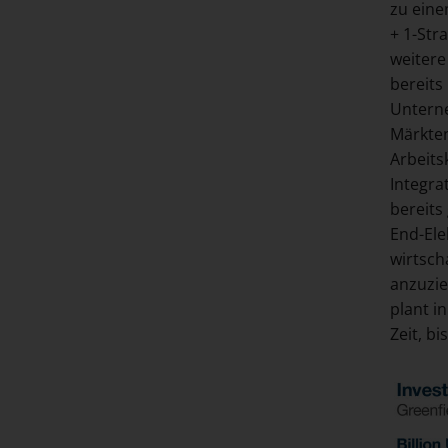
zu eine
+ 1-Str
weitere
bereits
Unterne
Märkten
Arbeits
Integra
bereits
End-Ele
wirtsch
anzuzie
plant i
Zeit, b