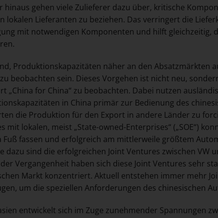
 hinaus gehen viele Zulieferer dazu über, kritische Kompon
n lokalen Lieferanten zu beziehen. Das verringert die Lieferk
ung mit notwendigen Komponenten und hilft gleichzeitig, 
ren.
nd, Produktionskapazitäten näher an den Absatzmärkten au
 zu beobachten sein. Dieses Vorgehen ist nicht neu, sonder
rt „China for China“ zu beobachten. Dabei nutzen ausländ
ionskapazitäten in China primär zur Bedienung des chinesi
ten die Produktion für den Export in andere Länder zu forc
s mit lokalen, meist „State-owned-Enterprises“ („SOE“) kon
a Fuß fassen und erfolgreich am mittlerweile größtem Autom
le dazu sind die erfolgreichen Joint Ventures zwischen V
n der Vergangenheit haben sich diese Joint Ventures sehr sta
schen Markt konzentriert. Aktuell entstehen immer mehr Joi
gen, um die speziellen Anforderungen des chinesischen A
asien entwickelt sich im Zuge zunehmender Spannungen z