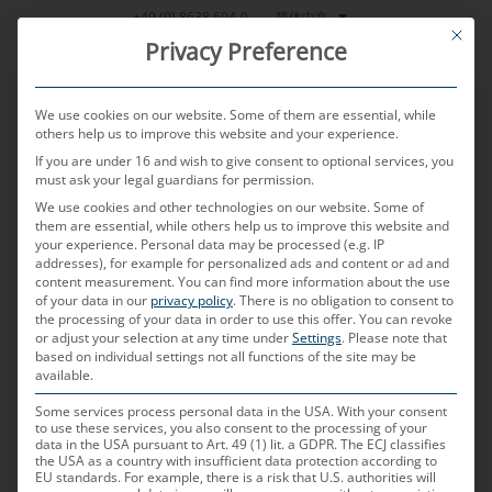
跳
简体中文
+49 (0) 8638 604-0
This bu
到
Privacy Preference
内
容
We use cookies on our website. Some of them are essential, while
others help us to improve this website and your experience.
If you are under 16 and wish to give consent to optional services, you
MENU
must ask your legal guardians for permission.
We use cookies and other technologies on our website. Some of
them are essential, while others help us to improve this website and
your experience.
Personal data may be processed (e.g. IP
POSTED ON
2024年11月28日
BY
RUDOLF ENGL - JOHANN GEIER
addresses), for example for personalized ads and content or ad and
content measurement.
You can find more information about the use
C-KLIC 汽车插接系统：领
of your data in our
privacy policy
.
There is no obligation to consent to
the processing of your data in order to use this offer.
You can revoke
or adjust your selection at any time under
Settings
.
Please note that
先于时代一步
based on individual settings not all functions of the site may be
available.
在这期特别版的《TechTalk》中，我们采访了MD
Some services process personal data in the USA. With your consent
to use these services, you also consent to the processing of your
ELEKTRONIK公司的电子部高级经理Rudolf Engl和项
data in the USA pursuant to Art. 49 (1) lit. a GDPR. The ECJ classifies
the USA as a country with insufficient data protection according to
目经理Johann Geier。我们讨论多功能汽车插接系统
EU standards. For example, there is a risk that U.S. authorities will