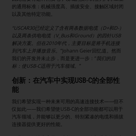
的通用标准：机械强度高、插拔安全、接触区域封闭
以及其他特定功能。
“
USCAR30
已经定义了含有两条数据电缆（
D+
和
D-
）
以及两条供电电缆（
V_Bus
和
Ground
）的四针
USB
解决方案。但在
2010
年代，主要目标是将手机连接
到汽车上并播放音乐。
”Johann Geier回忆道。然而
我们的开发并未止步，而是更进一步：“
我们的目
标：使
USB-C
适用于汽车领域
。”
创新：在汽车中实现
USB-C
的全部性
能
我们希望实现一种未来可用的高速连接技术——但不
仅如此——我们希望使USB-C的全部功能都可以用于
汽车领域，并能够以更少的、特别紧凑的电缆和插拔
连接器提供更好的性能。