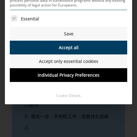
C-KLIC的发展历程，以及该系统如何领先于它所处的
process personal data in surveillance programs without any existing
possibility of legal action for Europeans.
时代……
THE FOLLOWING IS A LIST OF SERVICE GROUPS FOR WH
Essential
Save
1.
挑战：USB-C技术：从消费电子领域到
Accept all
汽车领域
Accept only essential cookies
2.
创新：在汽车中实现USB-C的全部性能
Individual Privacy Preferences
3.
我们的道路：展望未来，持续发展
4.
功能全面：插头的所有24个针脚均可专
Cookie Details
门使用
5.
领先一步：开创性工作，需要持久的耐
心