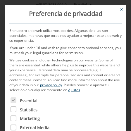
Saltar
Español
+49 (0) 8638 604-0
This bu
al
Preferencia de privacidad
contenido
En nuestro sitio web utilizamos cookies. Algunas de ellas son
esenciales, mientras que otras nos ayudan a mejorar este sitio web y
su experiencia.
MENU
If you are under 16 and wish to give consent to optional services, you
must ask your legal guardians for permission.
We use cookies and other technologies on our website. Some of
them are essential, while others help us to improve this website and
POSTED ON
28 DE NOVIEMBRE DE 2024
BY
RUDOLF ENGL -
your experience.
Personal data may be processed (e.g. IP
JOHANN GEIER
addresses), for example for personalized ads and content or ad and
content measurement.
You can find more information about the use
C-KLIC: un sistema de
of your data in our
privacy policy
.
Puedes revocar o ajustar tu
selección en cualquier momento en
Ajustes
.
conexión para automoción
A CONTINUACIÓN FIGURA UNA LISTA DE LOS GRUPOS D
Essential
adelantado a su tiempo
Statistics
Marketing
En esta edición especial de TechTalk nos
External Media