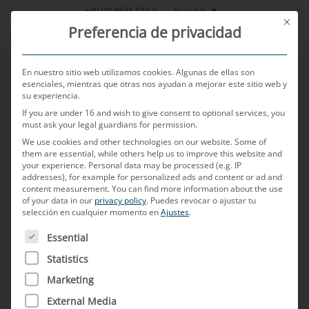
Saltar
Español
+49 (0) 8638 604-0
This bu
al
Preferencia de privacidad
contenido
En nuestro sitio web utilizamos cookies. Algunas de ellas son
esenciales, mientras que otras nos ayudan a mejorar este sitio web y
su experiencia.
MENU
If you are under 16 and wish to give consent to optional services, you
must ask your legal guardians for permission.
We use cookies and other technologies on our website. Some of
them are essential, while others help us to improve this website and
Christian Neulinger
your experience.
Personal data may be processed (e.g. IP
APIX
addresses), for example for personalized ads and content or ad and
content measurement.
You can find more information about the use
...
of your data in our
privacy policy
.
Puedes revocar o ajustar tu
selección en cualquier momento en
Ajustes
.
MÁS INFORMACIÓN
A CONTINUACIÓN FIGURA UNA LISTA DE LOS GRUPOS D
Essential
Statistics
Christian Neulinger
Marketing
FPD-Link
External Media
...