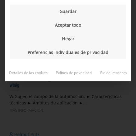
MÁS INFORMACIÓN
Guardar
Aceptar todo
Christian Neulinger
GMSL
Negar
...
Preferencias individuales de privacidad
MÁS INFORMACIÓN
Detalles de las cookies
Política de privacidad
Pie de imprenta
Christian Neulinger
WiGig
WiGig en el campo de la automoción: ► Características
técnicas ► Ámbitos de aplicación ►...
MÁS INFORMACIÓN
Helmut Pritz