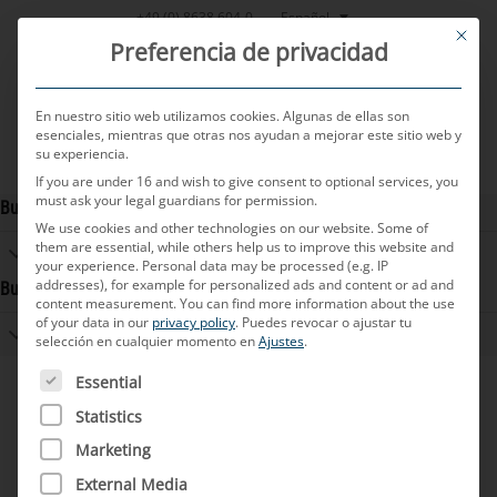
Saltar
Español
+49 (0) 8638 604-0
This bu
al
Preferencia de privacidad
contenido
En nuestro sitio web utilizamos cookies. Algunas de ellas son
esenciales, mientras que otras nos ayudan a mejorar este sitio web y
su experiencia.
MENU
If you are under 16 and wish to give consent to optional services, you
must ask your legal guardians for permission.
Bulgaria
We use cookies and other technologies on our website. Some of
them are essential, while others help us to improve this website and
IT Competence Center
your experience.
Personal data may be processed (e.g. IP
addresses), for example for personalized ads and content or ad and
Bulgaria
content measurement.
You can find more information about the use
of your data in our
privacy policy
.
Puedes revocar o ajustar tu
IT Competence Center
selección en cualquier momento en
Ajustes
.
A CONTINUACIÓN FIGURA UNA LISTA DE LOS GRUPOS D
Essential
Statistics
Marketing
External Media