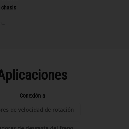
l chasis
...
Aplicaciones
Conexión a
res de velocidad de rotación
adores de desgaste del freno