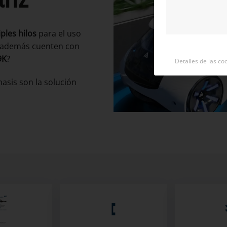
ples hilos
para el uso
 además cuenten con
9K
?
Detalles de las co
hasis son la solución