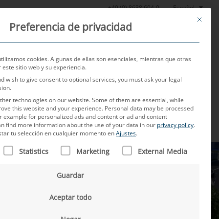
Español
+49 (0) 8638 604-0
This butt
Preferencia de privacidad
Noticias
Sobre nosotros
Empleo
Contacto
utilizamos cookies. Algunas de ellas son esenciales, mientras que otras
este sitio web y su experiencia.
nd wish to give consent to optional services, you must ask your legal
sion.
her technologies on our website. Some of them are essential, while
rove this website and your experience.
Personal data may be processed
for example for personalized ads and content or ad and content
n find more information about the use of your data in our
privacy policy
.
star tu selección en cualquier momento en
Ajustes
.
N FIGURA UNA LISTA DE LOS GRUPOS DE SERVICIOS PARA L
Statistics
Marketing
External Media
Guardar
Aceptar todo