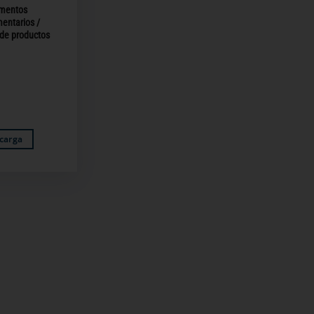
mentos
entarios /
 de productos
carga