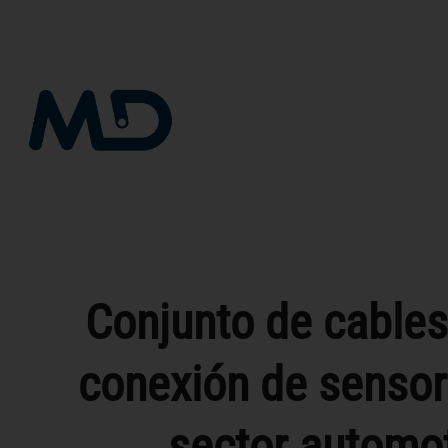
Saltar
al
contenido
Conjunto de cables
conexión de sensor
sector automot