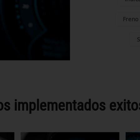
Freno
S
os implementados exit