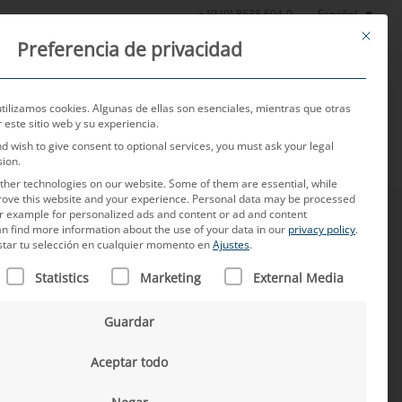
Español
+49 (0) 8638 604-0
This butt
Preferencia de privacidad
Noticias
Sobre nosotros
Empleo
Contacto
utilizamos cookies. Algunas de ellas son esenciales, mientras que otras
este sitio web y su experiencia.
nd wish to give consent to optional services, you must ask your legal
sion.
her technologies on our website. Some of them are essential, while
rove this website and your experience.
Personal data may be processed
for example for personalized ads and content or ad and content
n find more information about the use of your data in our
privacy policy
.
star tu selección en cualquier momento en
Ajustes
.
N FIGURA UNA LISTA DE LOS GRUPOS DE SERVICIOS PARA L
Statistics
Marketing
External Media
e MD. Su misión consiste en mantener y ampliar el
Guardar
 en el sur de Europa. Sus más de 25 años de
erto. Lo que hay que hacer siempre es encontrar el
Aceptar todo
s de los clientes. Además del contacto estrecho con
pecialmente las experiencias interculturales que este