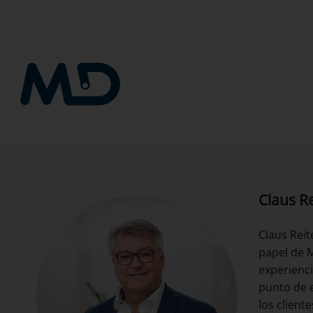
Saltar
al
contenido
Claus Re
Claus Reit
papel de 
experienci
punto de e
los client