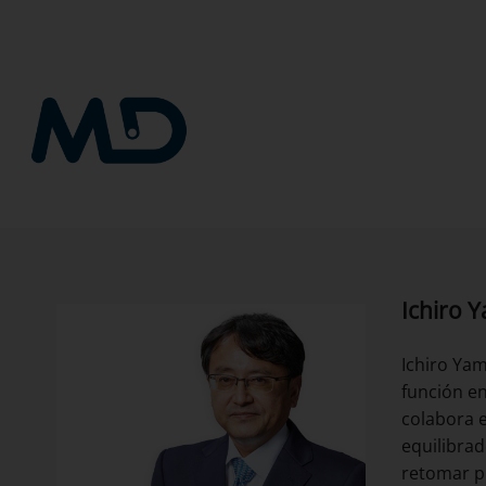
Saltar
al
contenido
Ichiro 
Ichiro Yam
función en
colabora e
equilibrad
retomar p