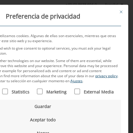
Español
+49 (0) 8638 604-0
This butt
Preferencia de privacidad
Noticias
Sobre nosotros
Empleo
Contacto
utilizamos cookies. Algunas de ellas son esenciales, mientras que otras
este sitio web y su experiencia.
nd wish to give consent to optional services, you must ask your legal
sion.
her technologies on our website. Some of them are essential, while
rove this website and your experience.
Personal data may be processed
for example for personalized ads and content or ad and content
n find more information about the use of your data in our
privacy policy
.
star tu selección en cualquier momento en
Ajustes
.
N FIGURA UNA LISTA DE LOS GRUPOS DE SERVICIOS PARA L
Statistics
Marketing
External Media
ro de la industria automovilística japonesa a su
Guardar
 con sólidas relaciones con los clientes y
idente en Tokio, valora un estilo de vida
Aceptar todo
Como poseedor de un cinturón negro en aikido, espera
al para el Grupo MD en Japón, respaldado por la