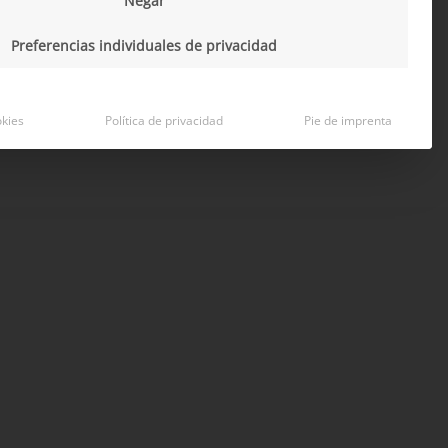
Negar
do y por las fortalezas tecnológicas de la empresa.
Preferencias individuales de privacidad
okies
Política de privacidad
Pie de imprenta