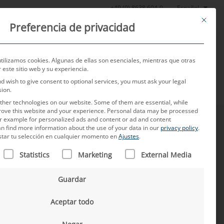
Español
+49 (0) 8638 604-0
This butt
Preferencia de privacidad
Noticias
Sobre nosotros
Empleo
Contacto
utilizamos cookies. Algunas de ellas son esenciales, mientras que otras
este sitio web y su experiencia.
nd wish to give consent to optional services, you must ask your legal
sion.
her technologies on our website. Some of them are essential, while
rove this website and your experience.
Personal data may be processed
for example for personalized ads and content or ad and content
n find more information about the use of your data in our
privacy policy
.
star tu selección en cualquier momento en
Ajustes
.
N FIGURA UNA LISTA DE LOS GRUPOS DE SERVICIOS PARA L
Statistics
Marketing
External Media
o de Ventas Internacionales de MD. Su misión
Guardar
 todo el mundo y también es el primer contacto de
e cinco años de experiencia en el ámbito de las
Aceptar todo
interculturales, es todo un experto en este campo.