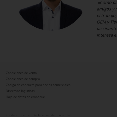
«Como pad
amigos y m
el trabajo,
OEM y Tie
fascinante
interesa e
Condiciones de venta
Condiciones de compra
Código de conducta para socios comerciales
Directivas logísticas
Hoja de datos de empaque
Pie de imprenta
Declaración de privacidad