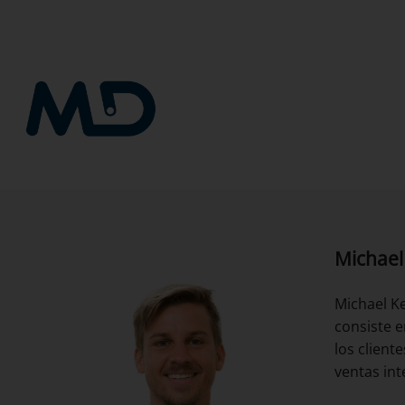
Saltar
al
contenido
Michael
Michael K
consiste e
los client
ventas int