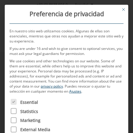
Saltar
Español
+49 (0) 8638 604-0
This bu
al
Preferencia de privacidad
contenido
En nuestro sitio web utilizamos cookies. Algunas de ellas son
esenciales, mientras que otras nos ayudan a mejorar este sitio web y
su experiencia.
MENU
If you are under 16 and wish to give consent to optional services, you
must ask your legal guardians for permission.
We use cookies and other technologies on our website. Some of
them are essential, while others help us to improve this website and
your experience.
Personal data may be processed (e.g. IP
addresses), for example for personalized ads and content or ad and
content measurement.
You can find more information about the use
of your data in our
privacy policy
.
Puedes revocar o ajustar tu
selección en cualquier momento en
Ajustes
.
A CONTINUACIÓN FIGURA UNA LISTA DE LOS GRUPOS D
Essential
Statistics
Marketing
External Media