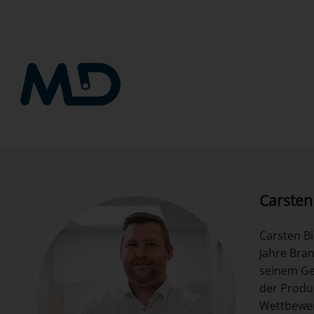
Přeskočit
na
obsah
Carsten
Carsten Bi
Jahre Bra
seinem Ge
der Produk
Wettbewerb