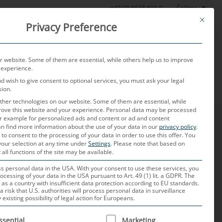
Čeština
+49 (0) 8638 604-0
This butt
Privacy Preference
oratoř
Aktuality
O nás
Kariéra
Kontakt
 website. Some of them are essential, while others help us to improve
 experience.
nd wish to give consent to optional services, you must ask your legal
sion.
her technologies on our website. Some of them are essential, while
rove this website and your experience.
Personal data may be processed
for example for personalized ads and content or ad and content
n find more information about the use of your data in our
privacy policy
.
 to consent to the processing of your data in order to use this offer.
You
your selection at any time under
Settings
.
Please note that based on
 all functions of the site may be available.
duktionsmaterialeinkauf der MD Gruppe. Mehr als 12
 personal data in the USA. With your consent to use these services, you
ocessing of your data in the USA pursuant to Art. 49 (1) lit. a GDPR. The
 im Einkauf machen ihn zu einem Experten auf
 as a country with insufficient data protection according to EU standards.
er heute mit seinen Einkaufsteams den Gesamtumfang
a risk that U.S. authorities will process personal data in surveillance
xisting possibility of legal action for Europeans.
fersicherheit zu garantieren und die
 eine ganzheitliche Einkaufsstrategie entwickelt.
 IS A LIST OF SERVICE GROUPS FOR WHICH CONSENT CAN B
ssential
Marketing