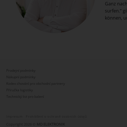
Ganz nach 
surfen.“ g
können, um
Prodejní podmínky
Nákupní podmínky
Kodex chování pro obchodní partnery
Příručka logistiky
Technický list pro balení
Impresum
Prohlášení o ochraně osobních údajů
Copyright 2026 ©
MD ELEKTRONIK