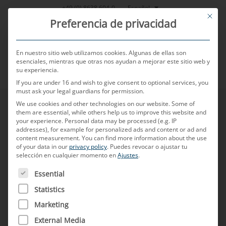
Saltar
Español
+49 (0) 8638 604-0
This bu
al
Preferencia de privacidad
contenido
En nuestro sitio web utilizamos cookies. Algunas de ellas son
esenciales, mientras que otras nos ayudan a mejorar este sitio web y
su experiencia.
MENU
If you are under 16 and wish to give consent to optional services, you
must ask your legal guardians for permission.
We use cookies and other technologies on our website. Some of
them are essential, while others help us to improve this website and
your experience.
Personal data may be processed (e.g. IP
addresses), for example for personalized ads and content or ad and
content measurement.
You can find more information about the use
of your data in our
privacy policy
.
Puedes revocar o ajustar tu
selección en cualquier momento en
Ajustes
.
A CONTINUACIÓN FIGURA UNA LISTA DE LOS GRUPOS D
Essential
Statistics
Marketing
External Media