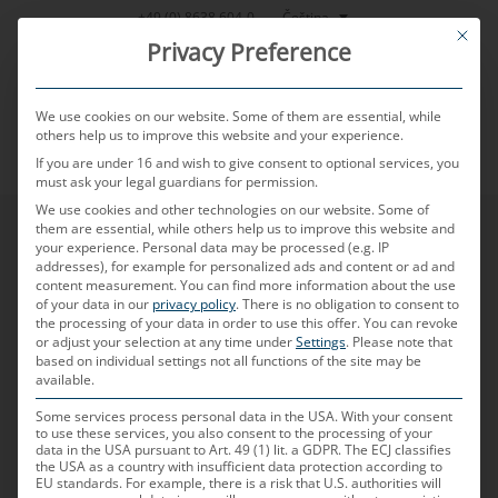
Přeskočit
Čeština
+49 (0) 8638 604-0
This bu
na
Privacy Preference
obsah
We use cookies on our website. Some of them are essential, while
others help us to improve this website and your experience.
If you are under 16 and wish to give consent to optional services, you
MENU
must ask your legal guardians for permission.
We use cookies and other technologies on our website. Some of
them are essential, while others help us to improve this website and
your experience.
Personal data may be processed (e.g. IP
addresses), for example for personalized ads and content or ad and
content measurement.
You can find more information about the use
of your data in our
privacy policy
.
There is no obligation to consent to
the processing of your data in order to use this offer.
You can revoke
or adjust your selection at any time under
Settings
.
Please note that
based on individual settings not all functions of the site may be
available.
Some services process personal data in the USA. With your consent
to use these services, you also consent to the processing of your
data in the USA pursuant to Art. 49 (1) lit. a GDPR. The ECJ classifies
the USA as a country with insufficient data protection according to
EU standards. For example, there is a risk that U.S. authorities will