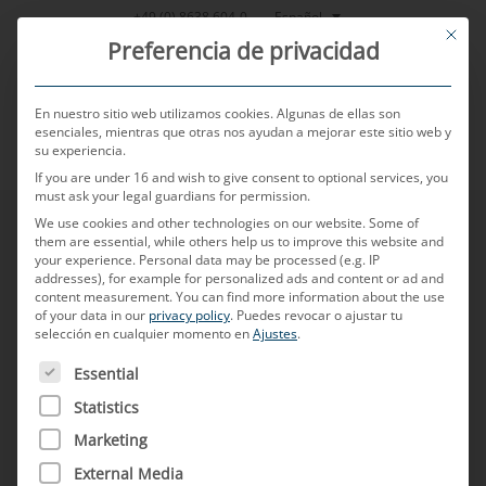
Saltar
Español
+49 (0) 8638 604-0
This bu
al
Preferencia de privacidad
contenido
En nuestro sitio web utilizamos cookies. Algunas de ellas son
esenciales, mientras que otras nos ayudan a mejorar este sitio web y
su experiencia.
MENU
If you are under 16 and wish to give consent to optional services, you
must ask your legal guardians for permission.
We use cookies and other technologies on our website. Some of
them are essential, while others help us to improve this website and
your experience.
Personal data may be processed (e.g. IP
addresses), for example for personalized ads and content or ad and
content measurement.
You can find more information about the use
of your data in our
privacy policy
.
Puedes revocar o ajustar tu
selección en cualquier momento en
Ajustes
.
A CONTINUACIÓN FIGURA UNA LISTA DE LOS GRUPOS D
Essential
Statistics
Marketing
External Media