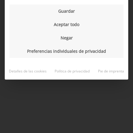
Pie de imprenta
Declaración de privacidad
Guardar
Copyright 2026 ©
MD ELEKTRONIK
Aceptar todo
Negar
Preferencias individuales de privacidad
Detalles de las cookies
Política de privacidad
Pie de imprenta