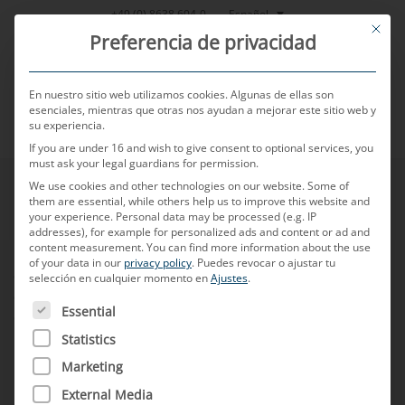
Saltar
Español
+49 (0) 8638 604-0
This bu
al
Preferencia de privacidad
contenido
En nuestro sitio web utilizamos cookies. Algunas de ellas son
esenciales, mientras que otras nos ayudan a mejorar este sitio web y
su experiencia.
MENU
If you are under 16 and wish to give consent to optional services, you
must ask your legal guardians for permission.
We use cookies and other technologies on our website. Some of
them are essential, while others help us to improve this website and
your experience.
Personal data may be processed (e.g. IP
addresses), for example for personalized ads and content or ad and
content measurement.
You can find more information about the use
of your data in our
privacy policy
.
Puedes revocar o ajustar tu
Condiciones de venta
selección en cualquier momento en
Ajustes
.
Condiciones de compra
A CONTINUACIÓN FIGURA UNA LISTA DE LOS GRUPOS D
Essential
Código de conducta para socios comerciales
Statistics
Directivas logísticas
Hoja de datos de empaque
Marketing
External Media