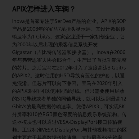
APIX
怎样进入车辆？
Inova是首家专注于SerDes产品的企业。APIX的SOP
产品是2008年的宝马7系抬头显示屏。其设计数据传
输速率为1 Gbit/s。这家企业源于一家初创企业，它
为2000年以后出现的乘客信息系统开发
Gigastar（吉比特传送器和接收器）。Inova在2006
年与弗劳恩霍夫协会IIS合作，生产出了首批功能完整
的芯片。之后宝马在2012年引入了速度高达3 Gbit/s
的APIX2。这时使用的HSD导线有蓝色的护套，以避
免混淆。但芯片可以向下兼容。宝马在2020年引入
的APIX3同样可以使用同轴导线。但只需要使用屏蔽
的STQ导线或者单独的同轴导线，就可以达到最高12
Gbit/s的最高数据传输速率。凭借APIX3，可实现8K
分辨率和10位RGB颜色深度的信息娱乐系统架构。传
送器模块也可以通过VESA-DisplayPort接口传输视
频。工业标准VESA DisplayPort与其他视频接口的区
别主要在于其高数据传输速率、支持最高8K分辨率