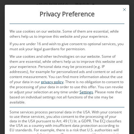
跳
简体中文
+49 (0) 8638 604-0
This bu
到
Privacy Preference
内
容
We use cookies on our website. Some of them are essential, while
others help us to improve this website and your experience.
If you are under 16 and wish to give consent to optional services, you
MENU
must ask your legal guardians for permission.
We use cookies and other technologies on our website. Some of
them are essential, while others help us to improve this website and
your experience.
Personal data may be processed (e.g. IP
POSTED ON
2023年12月18日
BY
CHRISTIAN NEULINGER
addresses), for example for personalized ads and content or ad and
content measurement.
You can find more information about the use
汽车像素链接（APIX）
of your data in our
privacy policy
.
There is no obligation to consent to
the processing of your data in order to use this offer.
You can revoke
or adjust your selection at any time under
Settings
.
Please note that
based on individual settings not all functions of the site may be
APIX
代表什么？
available.
该缩写代表汽车像素链接，是一种为机动车中高清非
Some services process personal data in the USA. With your consent
to use these services, you also consent to the processing of your
压缩视频应用开发的多通道SerDes技术（串行器/解
data in the USA pursuant to Art. 49 (1) lit. a GDPR. The ECJ classifies
the USA as a country with insufficient data protection according to
串器）。
EU standards. For example, there is a risk that U.S. authorities will