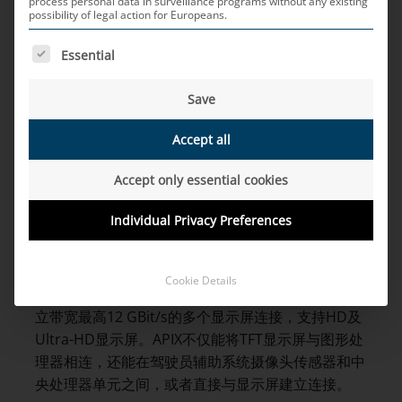
process personal data in surveillance programs without any existing
possibility of legal action for Europeans.
在这方面有哪些芯片制造商？
THE FOLLOWING IS A LIST OF SERVICE GROUPS FOR WH
Essential
APIX由位于慕尼黑Inova Semiconductors开发。
Inova提供自己的芯片，将知识产权授权给其他半导
Save
体供应商。Inova不能自己生产微型芯片，但它是汽
车SerDes产品最大的供应商之一。由Fujitsu和
Accept all
Panasonic合资创立的Socionext是首家采用这一技
术的公司，目前是最大的APIX许可证买方，其次是
Accept only essential cookies
Toshiba、Analog Devices或Cypress。
Individual Privacy Preferences
其用途有哪些？
APIX3模块典型的用途是信息娱乐和娱乐系统，以及
Cookie Details
车辆中的组合仪表和抬头显示屏。新一代APIX3可建
立带宽最高12 GBit/s的多个显示屏连接，支持HD及
Ultra-HD显示屏。APIX不仅能将TFT显示屏与图形处
理器相连，还能在驾驶员辅助系统摄像头传感器和中
央处理器单元之间，或者直接与显示屏建立连接。