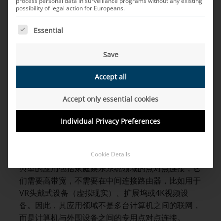
送率。这一标准由包括大量电脑和电脑软件制造商
process personal data in surveillance programs without any existing
possibility of legal action for Europeans.
（英特尔、微软、戴尔、松下）的无线吉比特联盟与
Wi-Fi联盟合作制订。
THE FOLLOWING IS A LIST OF SERVICE GROUPS FOR WH
Essential
目标是开发出一种不需要使用许可证，可提高无线联
Save
接速度，使其达到吉比特级的技术。此时使用没有许
可证的60 GHz频段。但该标准不是典型的有接入点
Accept all
和大量WLAN客户端的WLAN联网，而是更多用于吉
比特范围内有高数据传输速率的点对点连接中的无线
Accept only essential cookies
通信。为满足数据传输速率方面的高要求，放弃向下
Individual Privacy Preferences
兼容所有之前的WLAN标准。
WiGig
可能的应用领域有哪些？
Cookie Details
典型的应用包括家庭娱乐系统领域的点对点连接，它
们需要高带宽，不需要在中间连接路由器，比如用于
VR头戴式设备（虚拟现实）、扩展坞或4K视频设
备。因此，其应用领域不是多台计算机之间的联网，
而是计算机与外围设备之间的专用点对点连接。