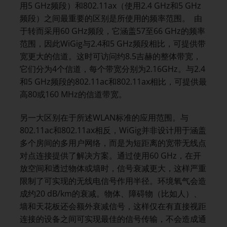
用5 GHz频段）和802.11ax（使用2.4 GHz和5 GHz
频段）之间最重要的区别是所使用的频率范围。 由
于转而采用60 GHz频段，它涵盖57至66 GHz的频率
范围，因此WiGig与2.4和5 GHz频段相比，可提供带
宽更大的信道。这时可访问约8.5吉赫的整体带宽，
它们分为4个信道，每个带宽分别为2.16GHz。与2.4
和5 GHz频段的802.11ac和802.11ax相比，可提供最
高80或160 MHz的信道带宽。
另一大区别在于所述WLAN标准的应用范围。与
802.11ac和802.11ax相反，WiGig并非设计用于涵盖
多个房间的多用户网络，而是为短距离的宽带无线点
对点连接提供了解决方案。通过使用60 GHz，在开
放空间和透过物体或墙时，信号衰减更大，这样严重
限制了可实现的无线电信号作用半径。环境氧气会造
成约20 dB/km的衰减。物体、障碍物（比如人）、
墙和天花板还会额外衰减信号，这样仅在有直接视距
连接的设备之间可实现最佳的信号传输，不会造成通