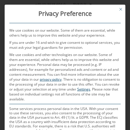
跳
简体中文
+49 (0) 8638 604-0
This bu
到
Privacy Preference
内
容
We use cookies on our website. Some of them are essential, while
others help us to improve this website and your experience.
If you are under 16 and wish to give consent to optional services, you
MENU
must ask your legal guardians for permission.
We use cookies and other technologies on our website. Some of
them are essential, while others help us to improve this website and
your experience.
Personal data may be processed (e.g. IP
POSTED ON
2023年12月14日
BY
CHRISTIAN NEULINGER
addresses), for example for personalized ads and content or ad and
content measurement.
You can find more information about the use
WiGig
of your data in our
privacy policy
.
There is no obligation to consent to
the processing of your data in order to use this offer.
You can revoke
or adjust your selection at any time under
Settings
.
Please note that
based on individual settings not all functions of the site may be
WiGig代表什么？
available.
WLAN标准802.11ad被称为无线吉比特，简称
Some services process personal data in the USA. With your consent
to use these services, you also consent to the processing of your
WiGig。这一标准的下一代标准是IEEE802.11ay，它
data in the USA pursuant to Art. 49 (1) lit. a GDPR. The ECJ classifies
the USA as a country with insufficient data protection according to
可以排除标准定义中现有的误差，进一步提高数据传
EU standards. For example, there is a risk that U.S. authorities will