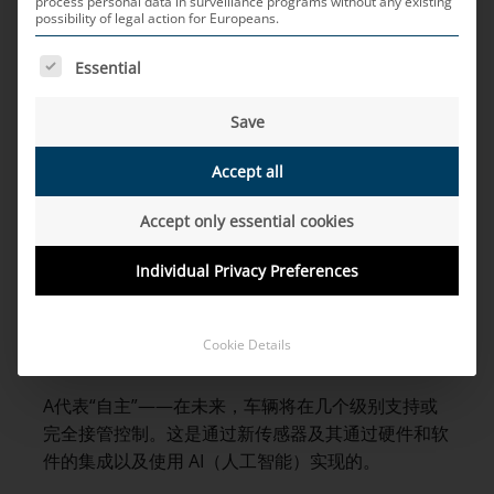
process personal data in surveillance programs without any existing
创新技术可以减轻驾驶员在驾驶时的负担，甚至可以
possibility of legal action for Europeans.
完全接管车辆控制。人口越来越稠密的大都市意味着
THE FOLLOWING IS A LIST OF SERVICE GROUPS FOR WH
停车空间越来越少，因此共享车辆很有意义。最后，
Essential
气候和政治动机的趋势也促进了这一发展，例如将电
Save
动汽车作为解决更多二氧化碳中和和气候保护问题的
一部分。原则上，所有四个C.A.S.E.领域是密切相关
Accept all
的。
Accept only essential cookies
C.A.S.E.各个方面的解释：
Individual Privacy Preferences
C代表“联网”——未来的汽车与其他车辆、人员和基
础设施进行通信。这为未来的许多应用奠定了基础，
例如信息娱乐、诊断功能、软件更新、事故预防和能
Cookie Details
耗优化驾驶。
A代表“自主”——在未来，车辆将在几个级别支持或
完全接管控制。这是通过新传感器及其通过硬件和软
件的集成以及使用 AI（人工智能）实现的。