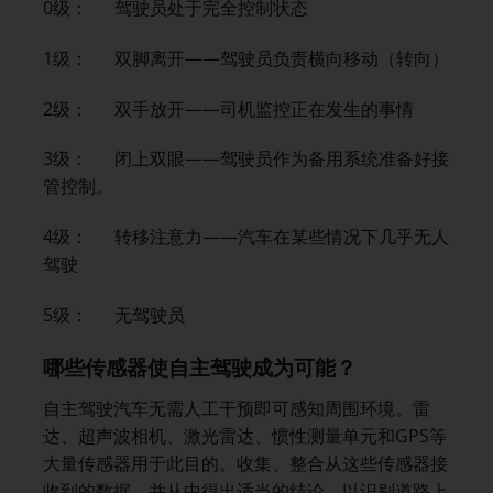
0级： 驾驶员处于完全控制状态
1级： 双脚离开——驾驶员负责横向移动（转向）
2级： 双手放开——司机监控正在发生的事情
3级： 闭上双眼——驾驶员作为备用系统准备好接
管控制。
4级： 转移注意力——汽车在某些情况下几乎无人
驾驶
5级： 无驾驶员
哪些传感器使自主驾驶成为可能？
自主驾驶汽车无需人工干预即可感知周围环境。雷
达、超声波相机、激光雷达、惯性测量单元和GPS等
大量传感器用于此目的。收集、整合从这些传感器接
收到的数据，并从中得出适当的结论，以识别道路上