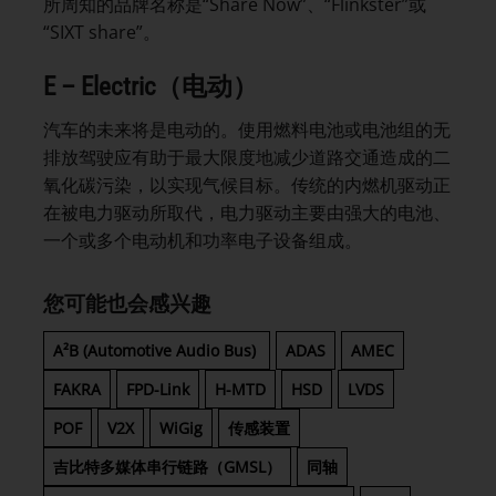
所周知的品牌名称是“Share Now”、“Flinkster”或
“SIXT share”。
E – Electric（电动）
汽车的未来将是电动的。使用燃料电池或电池组的无
排放驾驶应有助于最大限度地减少道路交通造成的二
氧化碳污染，以实现气候目标。传统的内燃机驱动正
在被电力驱动所取代，电力驱动主要由强大的电池、
一个或多个电动机和功率电子设备组成。
您可能也会感兴趣
A²B (Automotive Audio Bus)
ADAS
AMEC
FAKRA
FPD-Link
H-MTD
HSD
LVDS
POF
V2X
WiGig
传感装置
吉比特多媒体串行链路（GMSL）
同轴