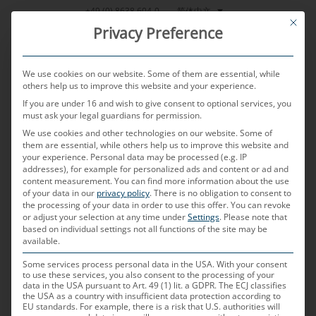
跳
简体中文
+49 (0) 8638 604-0
This bu
到
Privacy Preference
内
容
We use cookies on our website. Some of them are essential, while
others help us to improve this website and your experience.
If you are under 16 and wish to give consent to optional services, you
MENU
must ask your legal guardians for permission.
We use cookies and other technologies on our website. Some of
them are essential, while others help us to improve this website and
your experience.
Personal data may be processed (e.g. IP
POSTED ON
2023年12月18日
BY
WOLFGANG REITSAMER
addresses), for example for personalized ads and content or ad and
content measurement.
You can find more information about the use
C.A.S.E
of your data in our
privacy policy
.
There is no obligation to consent to
the processing of your data in order to use this offer.
You can revoke
or adjust your selection at any time under
Settings
.
Please note that
based on individual settings not all functions of the site may be
C.A.S.E代表“联网”、“自主”、“共享”和“电动”，描述了
available.
汽车行业的四大趋势。这四种趋势都将对汽车工业和
Some services process personal data in the USA. With your consent
未来的出行产生持久的影响。许多影响因素构成了这
to use these services, you also consent to the processing of your
data in the USA pursuant to Art. 49 (1) lit. a GDPR. The ECJ classifies
些趋势的基础：驾驶员期望他们的车辆具有与智能手
the USA as a country with insufficient data protection according to
机相同的功能。雷达、激光雷达或摄像头系统等现代
EU standards. For example, there is a risk that U.S. authorities will