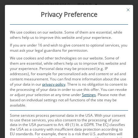
跳
简体中文
+49 (0) 8638 604-0
This bu
到
Privacy Preference
内
容
We use cookies on our website. Some of them are essential, while
others help us to improve this website and your experience.
If you are under 16 and wish to give consent to optional services, you
MENU
must ask your legal guardians for permission.
We use cookies and other technologies on our website. Some of
them are essential, while others help us to improve this website and
your experience.
Personal data may be processed (e.g. IP
POSTED ON
2025年4月3日
BY
TOBIAS HARTL
addresses), for example for personalized ads and content or ad and
content measurement.
You can find more information about the use
H-MTD
of your data in our
privacy policy
.
There is no obligation to consent to
the processing of your data in order to use this offer.
You can revoke
or adjust your selection at any time under
Settings
.
Please note that
based on individual settings not all functions of the site may be
什么是
H-MTD
插拔连接器
？
available.
H-MTD（High-Performance Modular Twisted
Some services process personal data in the USA. With your consent
to use these services, you also consent to the processing of your
Pair Data，高性能模块化双绞线数据）插拔连接器
data in the USA pursuant to Art. 49 (1) lit. a GDPR. The ECJ classifies
the USA as a country with insufficient data protection according to
是专为车辆内部网络中的高速数据传输而开发的高性
EU standards. For example, there is a risk that U.S. authorities will