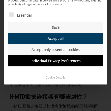
能插拔连接器。它们基于模块化设计，特别适用于诸
process personal data in surveillance programs without any existing
possibility of legal action for Europeans.
如高级驾驶员辅助系统（ADAS）和信息娱乐系统等
应用。由于与以太网及其他网络技术的兼容性，H-
THE FOLLOWING IS A LIST OF SERVICE GROUPS FOR WH
Essential
MTD插拔连接器为现代车载网络架构提供了灵活的
集成选项。
Save
H-MTD
插拔连接器有什么用？
Accept all
H-MTD插拔连接器用于车载网络中的高速数据传
Accept only essential cookies
输。它们能够实现无干扰的信号传输，这对于配备高
级驾驶员辅助系统、摄像头系统和信息娱乐解决方案
Individual Privacy Preferences
的车辆日益增长的要求至关重要。由于其高度的灵活
性和模块化设计，抗干扰能力强以及高带宽，H-
Cookie Details
MTD插拔连接器适用于多种应用，包括在现代车辆
中越来越常见的基于以太网的系统的集成。
H-MTD
插拔连接器有哪些属性？
H-MTD插拔连接器以其模块化和紧凑的设计脱颖而