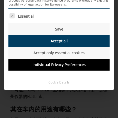
或者LCD电视。在该点对点接口中，图形处理器的输
process personal data in surveillance programs without any existing
possibility of legal action for Europeans.
出端与显示屏相连。平行铺设的视频信号线在发射器
芯片中串行化，然后在接收器芯片中重新解串。因此
THE FOLLOWING IS A LIST OF SERVICE GROUPS FOR WH
Essential
称之为SerDes连接。
Save
在这方面有哪些芯片制造商？
Accept all
FPD-Link最早由芯片制造商美国国家半导体公司在
1996年开发。这家企业总部位于加利福尼亚州圣克
Accept only essential cookies
拉拉。德州仪器在2011年秋天接管了该企业。得克
萨斯仪器公司，通常简称为TI，是美国最大的科技企
Individual Privacy Preferences
业之一，位于得克萨斯州达拉斯。该公司的欧洲总部
位于上巴伐利亚州弗赖辛。TI是全球最大的半导体制
Cookie Details
造商之一。FPD-Link是一项开放标准，使用不需要有
许可证。可与FPD-Link互相操作的众多接口之一是德
州仪器的FlatLink。
其在车内的用途有哪些？