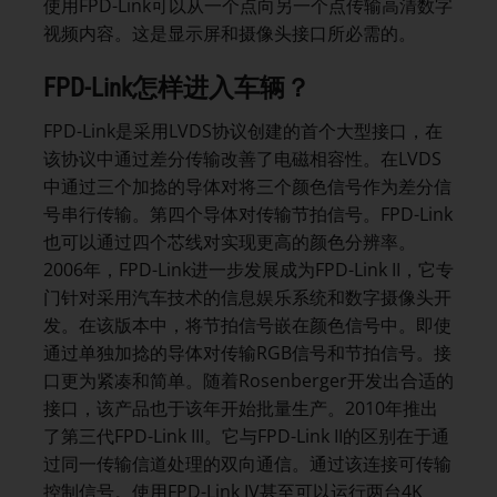
使用FPD-Link可以从一个点向另一个点传输高清数字
视频内容。这是显示屏和摄像头接口所必需的。
FPD-Link怎样进入车辆？
FPD-Link是采用LVDS协议创建的首个大型接口，在
该协议中通过差分传输改善了电磁相容性。在LVDS
中通过三个加捻的导体对将三个颜色信号作为差分信
号串行传输。第四个导体对传输节拍信号。FPD-Link
也可以通过四个芯线对实现更高的颜色分辨率。
2006年，FPD-Link进一步发展成为FPD-Link II，它专
门针对采用汽车技术的信息娱乐系统和数字摄像头开
发。在该版本中，将节拍信号嵌在颜色信号中。即使
通过单独加捻的导体对传输RGB信号和节拍信号。接
口更为紧凑和简单。随着Rosenberger开发出合适的
接口，该产品也于该年开始批量生产。2010年推出
了第三代FPD-Link III。它与FPD-Link II的区别在于通
过同一传输信道处理的双向通信。通过该连接可传输
控制信号。使用FPD-Link IV甚至可以运行两台4K