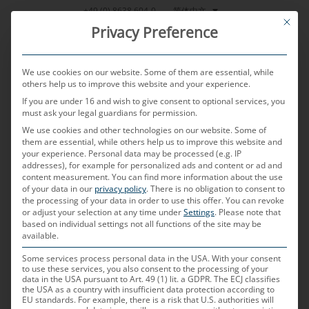
跳
简体中文
+49 (0) 8638 604-0
This bu
到
Privacy Preference
内
容
We use cookies on our website. Some of them are essential, while
others help us to improve this website and your experience.
If you are under 16 and wish to give consent to optional services, you
MENU
must ask your legal guardians for permission.
We use cookies and other technologies on our website. Some of
them are essential, while others help us to improve this website and
your experience.
Personal data may be processed (e.g. IP
POSTED ON
2023年12月18日
BY
CHRISTIAN NEULINGER
addresses), for example for personalized ads and content or ad and
content measurement.
You can find more information about the use
FPD-Link
of your data in our
privacy policy
.
There is no obligation to consent to
the processing of your data in order to use this offer.
You can revoke
or adjust your selection at any time under
Settings
.
Please note that
based on individual settings not all functions of the site may be
FPD-Link
代表什么？
available.
“FPD-Link”这一术语是指德州仪器（TI）的视频接
Some services process personal data in the USA. With your consent
to use these services, you also consent to the processing of your
口，可在车内进行串行数据传输。“视频串行通讯”这
data in the USA pursuant to Art. 49 (1) lit. a GDPR. The ECJ classifies
the USA as a country with insufficient data protection according to
一缩写也表明，它通常用于笔记本电脑、纯平显示器
EU standards. For example, there is a risk that U.S. authorities will