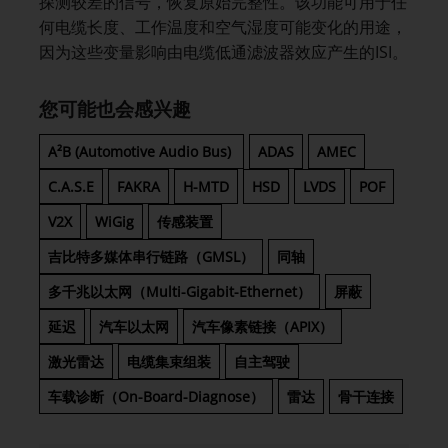
探测较差的信号，恢复原始完整性。该功能可用于任
何电缆长度、工作温度和空气湿度可能变化的用途，
因为这些变量影响由电缆低通滤波器效应产生的ISI。
您可能也会感兴趣
A²B (Automotive Audio Bus)
ADAS
AMEC
C.A.S.E
FAKRA
H-MTD
HSD
LVDS
POF
V2X
WiGig
传感装置
吉比特多媒体串行链路（GMSL）
同轴
多千兆以太网（Multi-Gigabit-Ethernet）
屏蔽
延迟
汽车以太网
汽车像素链接（APIX）
激光雷达
电缆集束组装
自主驾驶
车载诊断（On-Board-Diagnose）
雷达
骨干连接