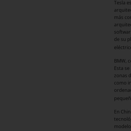
Tesla e
arquite
más cor
arquite
softwar
de su p
eléctri
BMW, co
Esta se
zonas d
como in
ordenad
pequeño
En Chin
tecnoló
modelos