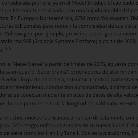
s considerada pionera: ya en el Model 3 redujo el cableado 
ctura E/E zonal centralizada, con una bajada notable del pe
tos. En Europa y Norteamérica, OEM como Volkswagen, BMW 
cturas E/E zonales para reducir la complejidad de sus plata
e. Volkswagen, por ejemplo, prevé introducir gradualmente
lataforma SSP (Scalable Systems Platform) a partir de 2028;
4, 5
co.
n la “Neue Klasse” a partir de finales de 2025, apuesta por
 basa en cuatro “Superbrains”: ordenadores de alto rendim
el vehículo (parte delantera, estructura central, parte tras
foentretenimiento, conducción automatizada, dinámica de 
ores se conectan mediante enlaces de datos de alta veloc
s, lo que permite reducir la longitud del cableado en ~600 
a, muchos nuevos fabricantes arrancan directamente con d
gica. BYD integra enfoques zonales en su nueva Super-E-Plat
 de serie como los Han L y Tang L. Con esta plataforma, 