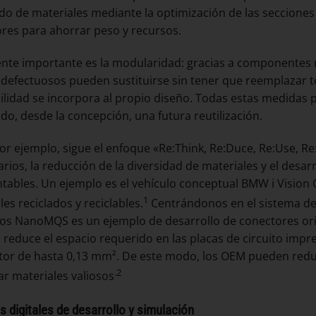
o de materiales mediante la optimización de las secciones 
res para ahorrar peso y recursos.
nte importante es la modularidad: gracias a componentes 
defectuosos pueden sustituirse sin tener que reemplazar t
bilidad se incorpora al propio diseño. Todas estas medidas 
ando, desde la concepción, una futura reutilización.
r ejemplo, sigue el enfoque «Re:Think, Re:Duce, Re:Use, Re:
rios, la reducción de la diversidad de materiales y el desa
ables. Un ejemplo es el vehículo conceptual BMW i Vision C
1
es reciclados y reciclables.
Centrándonos en el sistema de 
os NanoMQS es un ejemplo de desarrollo de conectores orie
 reduce el espacio requerido en las placas de circuito impr
or de hasta 0,13 mm². De este modo, los OEM pueden reduc
.2
ar materiales valiosos
 digitales de desarrollo y simulación