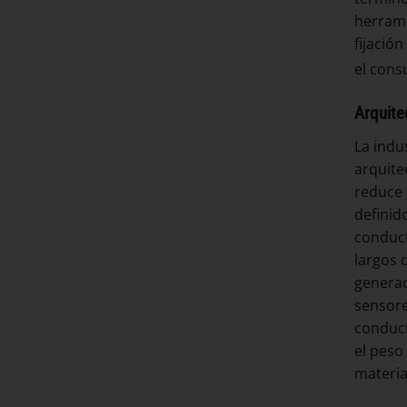
herrami
fijació
el cons
Arquite
La indu
arquite
reduce 
definid
conduct
largos 
generac
sensore
conduct
el peso
materia