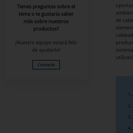
oportun
Tienes preguntas sobre el
ambient
tema o te gustaría saber
de cabl
más sobre nuestros
element
productos?
cablead
producc
¡Nuestro equipo estará feliz
sistema
de ayudarte!
utilizac
Contacto
1.
2.
3.
4.