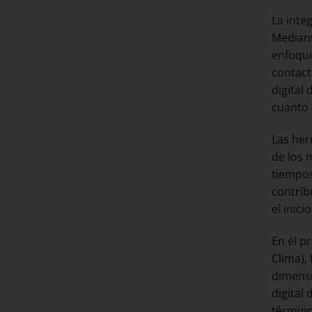
La inte
Mediant
enfoque
contact
digital
cuanto 
Las her
de los 
tiempos
contrib
el inicio
En el p
Clima),
dimensi
digital
término