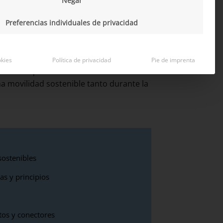
Negar
na movilidad respetuosa con el medio
. Las tecnologías modernas del sistema
Preferencias individuales de privacidad
 y cada vez más autónomos— son un
 durante el uso: el propio sistema de
iales innovadores y métodos de
okies
Política de privacidad
Pie de imprenta
llo de arquitecturas E/E modernas. Un
a movilidad sostenible tanto durante la
ostenibles
as y principios
o
tos y conectores