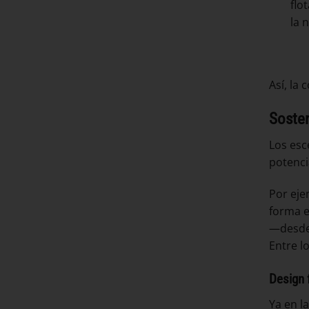
flo
la 
Así, la
Sosten
Los esc
potenci
Por eje
forma e
—desde l
Entre l
Design f
Ya en l