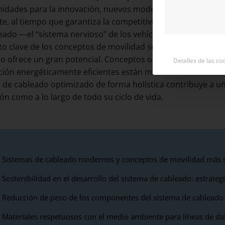
idades para la innovación, nuevos modelos de negocio y u
e, al tiempo que garantiza la competitividad a largo plazo
eado —el “sistema nervioso” de los vehículos conectados
o clave de los conceptos de movilidad sostenible. Y no solo
o ofrece un gran potencial. Conceptos optimizados, mater
Detalles de las co
ión energéticamente eficientes están marcando el desarro
 de cableado optimizado de forma holística contribuye a un
ión como a lo largo de todo su ciclo de vida.
Sistemas de cableado modernos y conceptos de movilidad más s
Sostenibilidad en el desarrollo del sistema de cableado: estrategi
Reducción de peso de los componentes del sistema de cablead
Materiales respetuosos con el medio ambiente para líneas de da