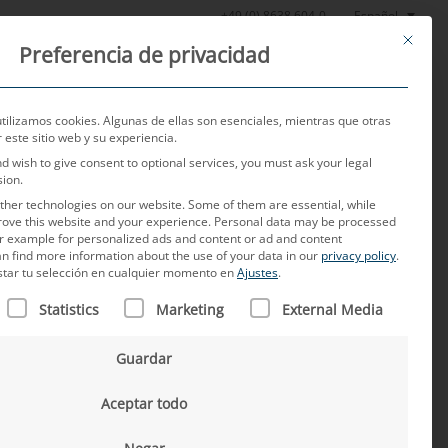
Español
+49 (0) 8638 604-0
This butt
Preferencia de privacidad
Noticias
Sobre nosotros
Empleo
Contacto
utilizamos cookies. Algunas de ellas son esenciales, mientras que otras
este sitio web y su experiencia.
nd wish to give consent to optional services, you must ask your legal
sion.
her technologies on our website. Some of them are essential, while
rove this website and your experience.
Personal data may be processed
for example for personalized ads and content or ad and content
n find more information about the use of your data in our
privacy policy
.
star tu selección en cualquier momento en
Ajustes
.
N FIGURA UNA LISTA DE LOS GRUPOS DE SERVICIOS PARA L
emas de cableado
Statistics
Marketing
External Media
Guardar
Aceptar todo
ctor de la automoción abre