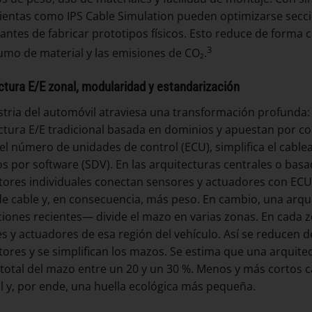
entas como IPS Cable Simulation pueden optimizarse secci
n antes de fabricar prototipos físicos. Esto reduce de forma 
3
umo de material y las emisiones de CO₂.
ctura E/E zonal, modularidad y estandarización
stria del automóvil atraviesa una transformación profunda
ctura E/E tradicional basada en dominios y apuestan por c
el número de unidades de control (ECU), simplifica el cablea
os por software (SDV). En las arquitecturas centrales o bas
ores individuales conectan sensores y actuadores con ECU
de cable y, en consecuencia, más peso. En cambio, una arqu
iones recientes— divide el mazo en varias zonas. En cada z
s y actuadores de esa región del vehículo. Así se reducen de
ores y se simplifican los mazos. Se estima que una arquit
 total del mazo entre un 20 y un 30 %. Menos y más cortos 
l y, por ende, una huella ecológica más pequeña.