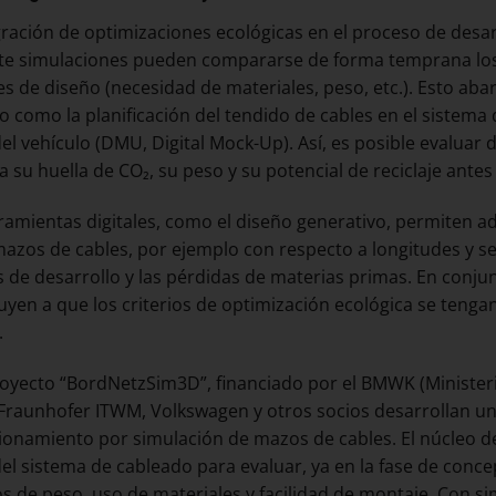
gración de optimizaciones ecológicas en el proceso de desarr
e simulaciones pueden compararse de forma temprana los 
s de diseño (necesidad de materiales, peso, etc.). Esto abar
o como la planificación del tendido de cables en el sistema
 del vehículo (DMU, Digital Mock-Up). Así, es posible evaluar
a su huella de CO₂, su peso y su potencial de reciclaje antes
ramientas digitales, como el diseño generativo, permiten
mazos de cables, por ejemplo con respecto a longitudes y s
 de desarrollo y las pérdidas de materias primas. En conjun
uyen a que los criterios de optimización ecológica se teng
.
royecto “BordNetzSim3D”, financiado por el BMWK (Minister
 Fraunhofer ITWM, Volkswagen y otros socios desarrollan un
onamiento por simulación de mazos de cables. El núcleo de
 del sistema de cableado para evaluar, ya en la fase de conce
s de peso, uso de materiales y facilidad de montaje. Con si