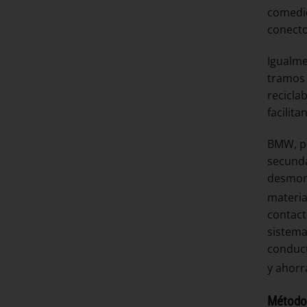
comedid
conecto
Igualme
tramos 
recicla
facilit
BMW, po
secunda
desmont
material
contact
sistema
conduct
y ahorr
Métodos