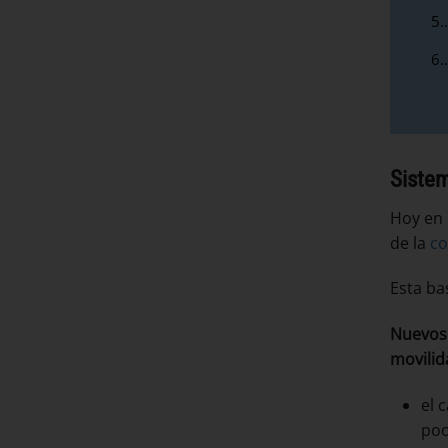
5.
6.
Siste
Hoy en 
de la
co
Esta ba
Nuevos
movilid
el 
poo