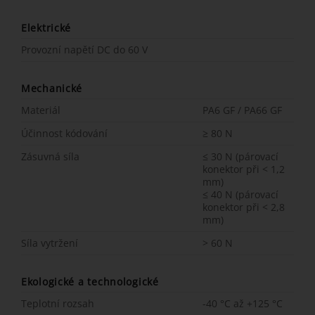
Elektrické
Provozní napětí DC do 60 V
Mechanické
Materiál
PA6 GF / PA66 GF
Účinnost kódování
≥ 80 N
Zásuvná síla
≤ 30 N (párovací
konektor při < 1,2
mm)
≤ 40 N (párovací
konektor při < 2,8
mm)
Síla vytržení
> 60 N
Ekologické a technologické
Teplotní rozsah
-40 °C až +125 °C