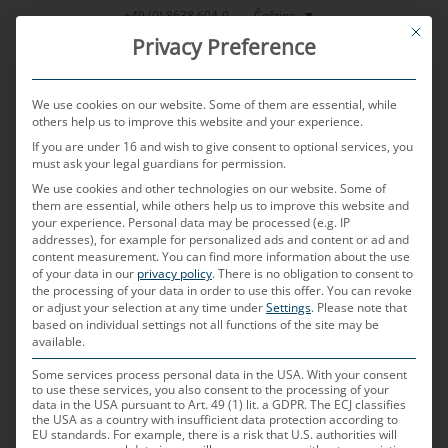
Přeskočit
Čeština
+49 (0) 8638 604-0
This bu
na
Privacy Preference
obsah
We use cookies on our website. Some of them are essential, while
others help us to improve this website and your experience.
If you are under 16 and wish to give consent to optional services, you
MENU
must ask your legal guardians for permission.
We use cookies and other technologies on our website. Some of
them are essential, while others help us to improve this website and
Kabely s konektory
your experience.
Personal data may be processed (e.g. IP
addresses), for example for personalized ads and content or ad and
content measurement.
You can find more information about the use
of your data in our
privacy policy
.
There is no obligation to consent to
pro připojení
the processing of your data in order to use this offer.
You can revoke
or adjust your selection at any time under
Settings
.
Please note that
based on individual settings not all functions of the site may be
senzorů v
available.
Some services process personal data in the USA. With your consent
to use these services, you also consent to the processing of your
automobilech
data in the USA pursuant to Art. 49 (1) lit. a GDPR. The ECJ classifies
the USA as a country with insufficient data protection according to
EU standards. For example, there is a risk that U.S. authorities will