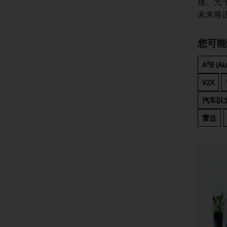
接、无干
未来将
您可能
A²B (A
V2X
汽车以
雷达