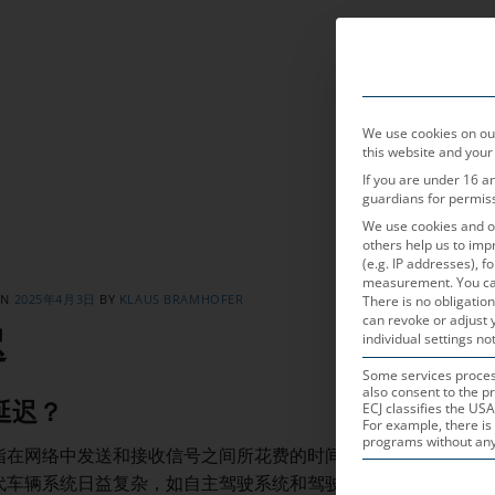
产品领域
We use cookies on our
this website and your
If you are under 16 a
guardians for permis
We use cookies and ot
others help us to imp
(e.g. IP addresses), 
measurement.
You ca
ON
2025年4月3日
BY
KLAUS BRAMHOFER
There is no obligation
can revoke or adjust 
迟
individual settings not
Some services process
also consent to the pr
延迟？
ECJ classifies the USA
For example, there is 
programs without any e
指在网络中发送和接收信号之间所花费的时间。在汽车领域，延
代车辆系统日益复杂，如自主驾驶系统和驾驶员辅助系统（ADA
THE FOLLOWING