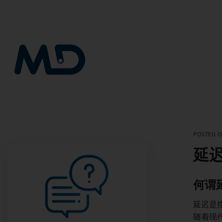
跳
到
内
容
POSTED 
延
何谓
延迟是
随着现