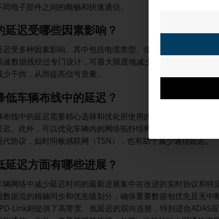
不同电子部件之间的顺畅和快速通信。
的延迟受哪些因素影响？
延迟受多种因素影响。其中包括电缆类型、使用的插拔连接器、电
等高速数据线经过专门设计，可最大限度地减少延迟并确保快速信
减少干扰，从而提高信号质量。
降低车辆布线中的延迟？
辆布线中的延迟需要精心选择和优化所使用的部件。为高速数据
延迟。此外，可以优化车辆内的网络拓扑结构，以最小化节点数
现代协议，如时间敏感联网（TSN），也有助于减少通信延迟。
低延迟方面有哪些进展？
辆网络中减少延迟时间的最新进展集中在改进的实时协议和特定的以太
现数据流的精确同步和优先级划分，确保重要数据包优先且无中
PD-Link则提供了高带宽、低延迟的双向连接，特别适合AD