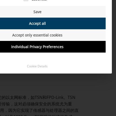
Save
Accept all
缆长度以及网络中的节点数量。H-MTD或
号传输。电缆的屏蔽也起着重要作用，因为
Accept only essential cookies
Individual Privacy Preferences
传输设计的高质量插拔连接器和电缆可以显
Cookie Details
量并缩短直接传输路径。使用专为低延迟而
网标准，如TSN和FPD-Link。TSN
断传输，这对必须确保安全的系统尤为重
AS应用，因为它实现了传感器与处理器之间的直