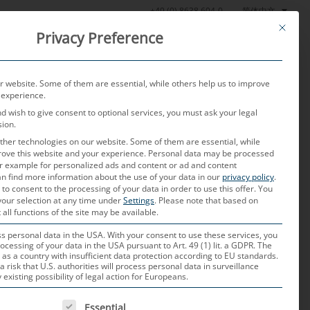
简体中文
+49 (0) 8638 604-0
This butt
Privacy Preference
产品
测试实验室
当前
关于我们
联系我们
 website. Some of them are essential, while others help us to improve
 experience.
nd wish to give consent to optional services, you must ask your legal
sion.
her technologies on our website. Some of them are essential, while
rove this website and your experience.
Personal data may be processed
for example for personalized ads and content or ad and content
n find more information about the use of your data in our
privacy policy
.
 to consent to the processing of your data in order to use this offer.
You
your selection at any time under
Settings
.
Please note that based on
 all functions of the site may be available.
 personal data in the USA. With your consent to use these services, you
ocessing of your data in the USA pursuant to Art. 49 (1) lit. a GDPR. The
 as a country with insufficient data protection according to EU standards.
a risk that U.S. authorities will process personal data in surveillance
xisting possibility of legal action for Europeans.
迟特指车载网络内部数据传输的滞后现象。
S）的普及，减少延迟时间变得越来越重要，
 IS A LIST OF SERVICE GROUPS FOR WHICH CONSENT CAN B
Essential