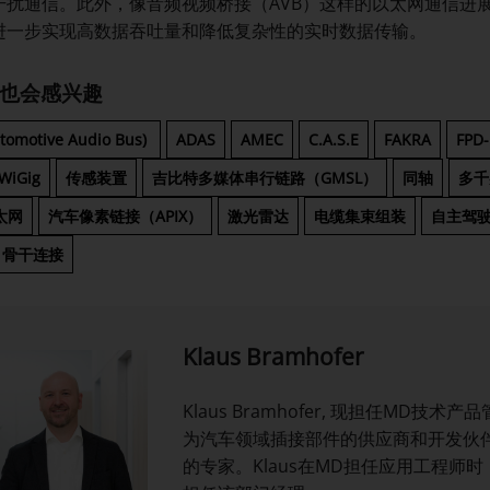
扰通信。此外，像音频视频桥接（AVB）这样的以太网通信进展，以
进一步实现高数据吞吐量和降低复杂性的实时数据传输。
也会感兴趣
utomotive Audio Bus)
ADAS
AMEC
C.A.S.E
FAKRA
FPD-
WiGig
传感装置
吉比特多媒体串行链路（GMSL）
同轴
多千兆
太网
汽车像素链接（APIX）
激光雷达
电缆集束组装
自主驾
骨干连接
Klaus Bramhofer
Klaus Bramhofer, 现担任MD技
为汽车领域插接部件的供应商和开发伙伴
的专家。Klaus在MD担任应用工程师