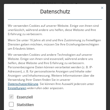
Zum
Deutsch
+49 (0) 8638 604-0
This bu
Inhalt
Datenschutz
springen
Wir verwenden Cookies auf unserer Website. Einige von ihnen sind
unerlässlich, während andere uns helfen, diese Website und Ihre
Erfahrung zu verbessern.
MENU
Wenn Sie unter 16 Jahre alt sind und Ihre Zustimmung zu freiwilligen
Diensten geben möchten, müssen Sie Ihre Erziehungsberechtigten
um Erlaubnis bitten.
Wir verwenden Cookies und andere Technologien auf unserer
VERÖFFENTLICHT AM
9. JANUAR 2025
VON
KLAUS BRAMHOFER
Website. Einige von ihnen sind essenziell, während andere uns
helfen, diese Website und Ihre Erfahrung zu verbessern.
Latenz
Personenbezogene Daten können verarbeitet werden (z. B. IP-
Adressen), z. B. für personalisierte Anzeigen und Inhalte oder
Anzeigen- und Inhaltsmessung.
Weitere Informationen über die
Verwendung Ihrer Daten finden Sie in unserer
Was versteht man unter Latenz?
Datenschutzerklärung
.
Sie können Ihre Auswahl jederzeit unter
Einstellungen
widerrufen oder anpassen.
Latenz ist die Zeit, die zwischen dem Senden und
ES FOLGT EINE LISTE DER SERVICE-GRUPPEN, FÜR DIE
Essenziell
Empfangen eines Signals in einem Netzwerk
vergeht. Im Automobilbereich bezieht sich
Statistiken