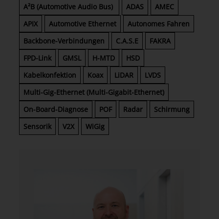
A²B (Automotive Audio Bus)
ADAS
AMEC
APIX
Automotive Ethernet
Autonomes Fahren
Backbone-Verbindungen
C.A.S.E
FAKRA
FPD-Link
GMSL
H-MTD
HSD
Kabelkonfektion
Koax
LiDAR
LVDS
Multi-Gig-Ethernet (Multi-Gigabit-Ethernet)
On-Board-Diagnose
POF
Radar
Schirmung
Sensorik
V2X
WiGig