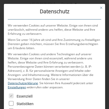
Zum
Deutsch
+49 (0) 8638 604-0
This bu
Inhalt
Datenschutz
springen
Wir verwenden Cookies auf unserer Website. Einige von ihnen sind
unerlässlich, während andere uns helfen, diese Website und Ihre
Erfahrung zu verbessern.
MENU
Wenn Sie unter 16 Jahre alt sind und Ihre Zustimmung zu freiwilligen
Diensten geben möchten, müssen Sie Ihre Erziehungsberechtigten
um Erlaubnis bitten.
Wir verwenden Cookies und andere Technologien auf unserer
VERÖFFENTLICHT AM
10. OKTOBER 2023
VON
CHRISTIAN
Website. Einige von ihnen sind essenziell, während andere uns
NEULINGER
helfen, diese Website und Ihre Erfahrung zu verbessern.
Personenbezogene Daten können verarbeitet werden (z. B. IP-
FPD-Link
Adressen), z. B. für personalisierte Anzeigen und Inhalte oder
Anzeigen- und Inhaltsmessung.
Weitere Informationen über die
Verwendung Ihrer Daten finden Sie in unserer
Datenschutzerklärung
.
Sie können Ihre Auswahl jederzeit unter
Wofür steht FPD-Link?
Einstellungen
widerrufen oder anpassen.
Mit dem Begriff „FPD-Link“ bezeichnet man eine
ES FOLGT EINE LISTE DER SERVICE-GRUPPEN, FÜR DIE
Essenziell
Videoschnittstelle von Texas Instruments (TI) mit
Statistiken
serieller Datenübertragung im Fahrzeug. Die