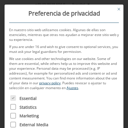
Saltar
Español
+49 (0) 8638 604-0
This bu
al
Preferencia de privacidad
contenido
En nuestro sitio web utilizamos cookies. Algunas de ellas son
esenciales, mientras que otras nos ayudan a mejorar este sitio web y
su experiencia.
MENU
If you are under 16 and wish to give consent to optional services, you
must ask your legal guardians for permission.
We use cookies and other technologies on our website. Some of
them are essential, while others help us to improve this website and
POSTED ON
28 DE SEPTIEMBRE DE 2023
BY
KARL-HEINZ LODE -
your experience.
Personal data may be processed (e.g. IP
MAXIMILIAN MUCK
addresses), for example for personalized ads and content or ad and
content measurement.
You can find more information about the use
Asistencia técnica de los
of your data in our
privacy policy
.
Puedes revocar o ajustar tu
selección en cualquier momento en
Ajustes
.
proveedores: del desarrollo
A CONTINUACIÓN FIGURA UNA LISTA DE LOS GRUPOS D
Essential
de la red de a bordo a la
Statistics
fabricación en serie
Marketing
External Media