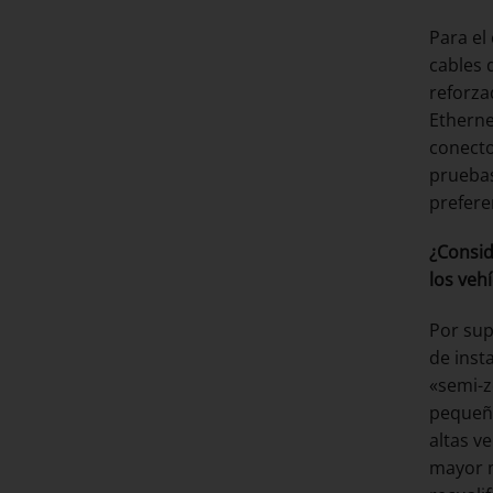
Para el
cables 
reforza
Etherne
conecto
prueba
prefere
¿Consid
los veh
Por sup
de inst
«semi-z
pequeño
altas v
mayor m