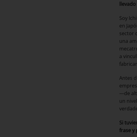
llevado
Soy Ich
en Japó
sector 
una am
mecatró
a vincu
fabrica
Antes d
empresa
—de alt
un nive
verdade
Si tuvi
frase y