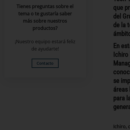
Tienes preguntas sobre el
que pr
tema o te gustaría saber
del Gr
más sobre nuestros
de la 
productos?
ámbit
¡Nuestro equipo estará feliz
En est
de ayudarte!
Ichir
Manag
Contacto
conoce
se imp
áreas 
para l
genera
Ichiro,