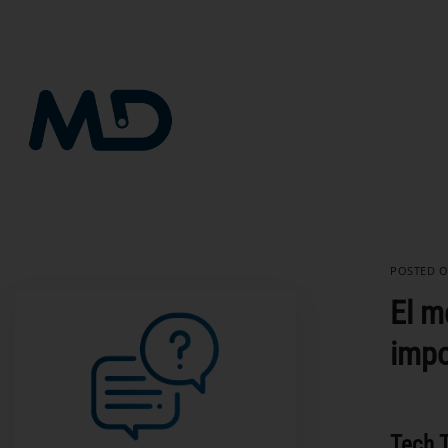
Saltar
al
contenido
POSTED 
El m
impo
Tech T