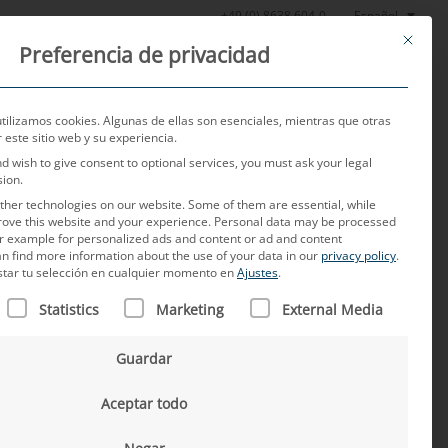
Español
+49 (0) 8638 604-0
This butt
Preferencia de privacidad
Noticias
Sobre nosotros
Empleo
Contacto
utilizamos cookies. Algunas de ellas son esenciales, mientras que otras
este sitio web y su experiencia.
nd wish to give consent to optional services, you must ask your legal
sion.
her technologies on our website. Some of them are essential, while
rove this website and your experience.
Personal data may be processed
for example for personalized ads and content or ad and content
n find more information about the use of your data in our
privacy policy
.
star tu selección en cualquier momento en
Ajustes
.
N FIGURA UNA LISTA DE LOS GRUPOS DE SERVICIOS PARA L
2035: qué tendencias se
Statistics
Marketing
External Media
anecerán
Guardar
Aceptar todo