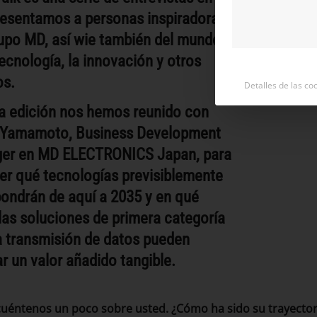
esentamos a personas inspiradoras
upo MD, así wie también del mundo
tecnología, la innovación y otros
os.
Detalles de las co
a edición nos hemos reunido con
o Yamamoto, Business Development
er en MD ELECTRONICS Japan, para
r qué tecnologías previsiblemente
ondrán de aquí a 2035 y en qué
las soluciones de primera categoría
a transmisión de datos pueden
r un valor añadido tangible.
 cuéntenos un poco sobre usted. ¿Cómo ha sido su trayector