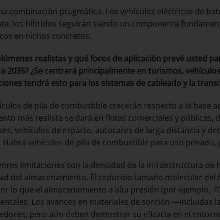
una combinación pragmática. Los vehículos eléctricos de ba
te, los híbridos seguirán siendo un componente fundamenta
icos en nichos concretos.
lúmenes realistas y qué focos de aplicación prevé usted par
 a 2035? ¿Se centrará principalmente en turismos, vehículos
ciones tendrá esto para los sistemas de cableado y la trans
ículos de pila de combustible crecerán respecto a la base a
ento más realista se dará en flotas comerciales y públicas, 
es, vehículos de reparto, autocares de larga distancia y de
 Habrá vehículos de pila de combustible para uso privado, 
ores limitaciones son la densidad de la infraestructura de h
ad del almacenamiento. El reducido tamaño molecular del 
por lo que el almacenamiento a alta presión (por ejemplo, 70
ntales. Los avances en materiales de sorción —incluidas 
dores, pero aún deben demostrar su eficacia en el entorno