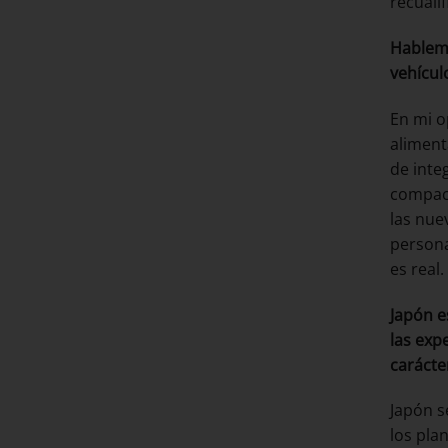
recualif
Hablemo
vehícul
En mi o
aliment
de inte
compact
las nue
persona
es real
Japón e
las exp
carácte
Japón s
los pla