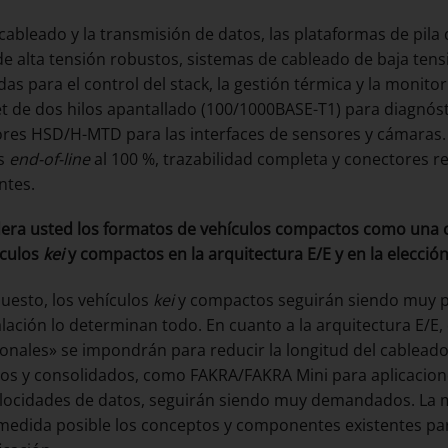
 cableado y la transmisión de datos, las plataformas de pil
de alta tensión robustos, sistemas de cableado de baja tens
das para el control del stack, la gestión térmica y la monito
t de dos hilos apantallado (100/1000BASE-T1) para diagnóst
res HSD/H-MTD para las interfaces de sensores y cámaras.
s
end-of-line
al 100 %, trazabilidad completa y conectores re
ntes.
era usted los formatos de vehículos compactos como una c
ículos
kei
y compactos en la arquitectura E/E y en la elecció
uesto, los vehículos
kei
y compactos seguirán siendo muy pop
alación lo determinan todo. En cuanto a la arquitectura E/E
onales» se impondrán para reducir la longitud del cableado
s y consolidados, como FAKRA/FAKRA Mini para aplicacion
elocidades de datos, seguirán siendo muy demandados. La me
edida posible los conceptos y componentes existentes para