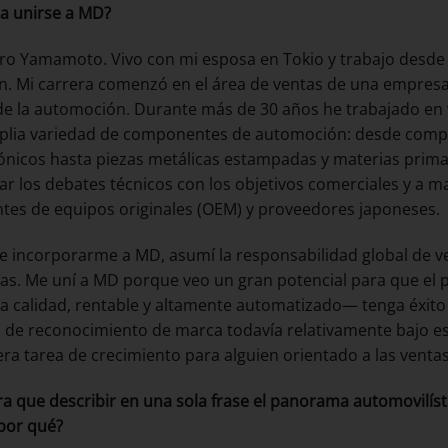
 a unirse a MD?
iro Yamamoto. Vivo con mi esposa en Tokio y trabajo desde 
n. Mi carrera comenzó en el área de ventas de una empresa
de la automoción. Durante más de 30 años he trabajado en 
plia variedad de componentes de automoción: desde comp
nicos hasta piezas metálicas estampadas y materias prima
lar los debates técnicos con los objetivos comerciales y a m
ntes de equipos originales (OEM) y proveedores japoneses.
e incorporarme a MD, asumí la responsabilidad global de v
s. Me uní a MD porque veo un gran potencial para que el p
a calidad, rentable y altamente automatizado— tenga éxito
l de reconocimiento de marca todavía relativamente bajo e
ra tarea de crecimiento para alguien orientado a las venta
era que describir en una sola frase el panorama automovilís
 por qué?