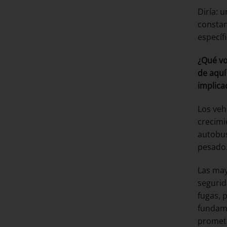
Diría: 
constan
específ
¿Qué vo
de aquí
implica
Los veh
crecimi
autobus
pesado.
Las may
segurid
fugas, 
fundame
promete