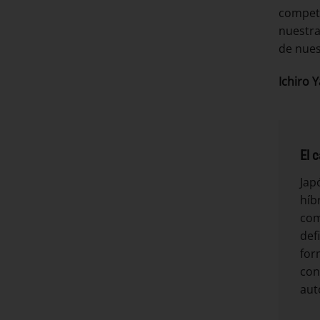
competi
nuestra
de nues
Ichiro 
El 
Jap
híb
com
def
for
con
aut