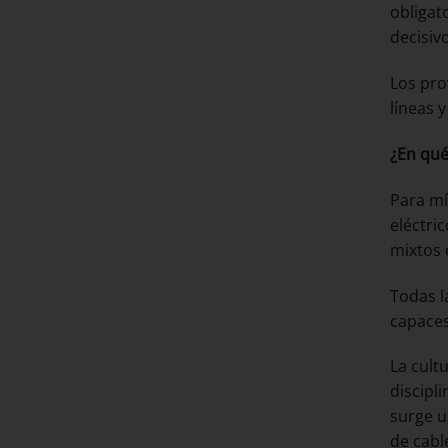
obligat
decisiv
Los pro
líneas 
¿En qué
Para mí
eléctri
mixtos 
Todas l
capaces
La cult
discipl
surge u
de cabl