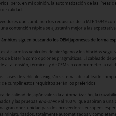
orios; pero, en mi opinión, la automatización de las líneas d
o de calidad.
veedores que combinen los requisitos de la IATF 16949 co
y una contención rápida se ajustarán mejor a las expectativ
 ámbitos siguen buscando los OEM japoneses de forma espe
 está claro: los vehículos de hidrógeno y los híbridos seguir
cos de batería como opciones pragmáticas. El cableado deb
de alta tensión, térmicos y de CEM sin comprometer la calida
as clases de vehículos exigirán sistemas de cableado compa
 de cumplir estos requisitos serán los preferidos.
ura de calidad de Japón valora la automatización, la trazabi
inados y las pruebas
end-of-line
al 100 %, que aspiran a una c
na gran oportunidad para los proveedores europeos espec
es miniaturizados, totalmente automatizados y completamen