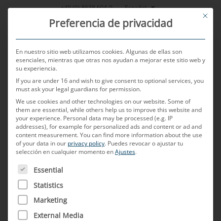
Saltar
Español
+49 (0) 8638 604-0
This bu
al
Preferencia de privacidad
contenido
En nuestro sitio web utilizamos cookies. Algunas de ellas son
esenciales, mientras que otras nos ayudan a mejorar este sitio web y
su experiencia.
MENU
If you are under 16 and wish to give consent to optional services, you
must ask your legal guardians for permission.
We use cookies and other technologies on our website. Some of
them are essential, while others help us to improve this website and
POSTED ON
27 DE OCTUBRE DE 2022
BY
MD ELEKTRONIK
your experience.
Personal data may be processed (e.g. IP
addresses), for example for personalized ads and content or ad and
C-KLIC: el nuevo todo terreno
content measurement.
You can find more information about the use
of your data in our
privacy policy
.
Puedes revocar o ajustar tu
selección en cualquier momento en
Ajustes
.
entre los conectores aptos
A CONTINUACIÓN FIGURA UNA LISTA DE LOS GRUPOS D
Essential
para la industria automotriz
Statistics
Marketing
Aquí encontrará todo lo que necesita saber
External Media
acerca del nuevo conector USB Type-C y por qué