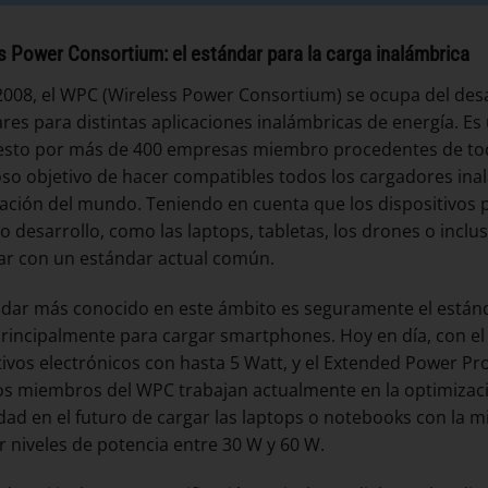
s Power Consortium: el estándar para la carga inalámbrica
008, el WPC (Wireless Power Consortium) se ocupa del desa
res para distintas aplicaciones inalámbricas de energía. Es
to por más de 400 empresas miembro procedentes de todos
so objetivo de hacer compatibles todos los cargadores inal
ación del mundo. Teniendo en cuenta que los dispositivos po
o desarrollo, como las laptops, tabletas, los drones o inclu
ar con un estándar actual común.
ndar más conocido en este ámbito es seguramente el estánd
 principalmente para cargar smartphones. Hoy en día, con el 
tivos electrónicos con hasta 5 Watt, y el Extended Power Pr
os miembros del WPC trabajan actualmente en la optimización
idad en el futuro de cargar las laptops o notebooks con la m
r niveles de potencia entre 30 W y 60 W.