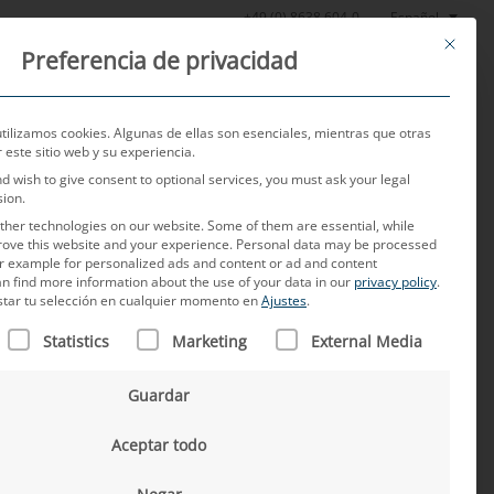
Español
+49 (0) 8638 604-0
This butt
Preferencia de privacidad
Noticias
Sobre nosotros
Empleo
Contacto
utilizamos cookies. Algunas de ellas son esenciales, mientras que otras
este sitio web y su experiencia.
nd wish to give consent to optional services, you must ask your legal
sion.
her technologies on our website. Some of them are essential, while
rove this website and your experience.
Personal data may be processed
for example for personalized ads and content or ad and content
n find more information about the use of your data in our
privacy policy
.
star tu selección en cualquier momento en
Ajustes
.
N FIGURA UNA LISTA DE LOS GRUPOS DE SERVICIOS PARA L
hone al vehículo?
Statistics
Marketing
External Media
Guardar
le es aún la mejor opción?
Aceptar todo
n nuestro tiempo de ocio, en el trabajo
nciones del smartphone, como la radio, la