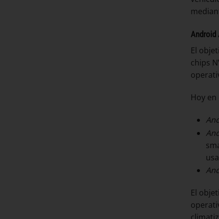
mediant
Android
El obje
chips N
operati
Hoy en 
And
And
sma
usa
And
El objet
operati
climati