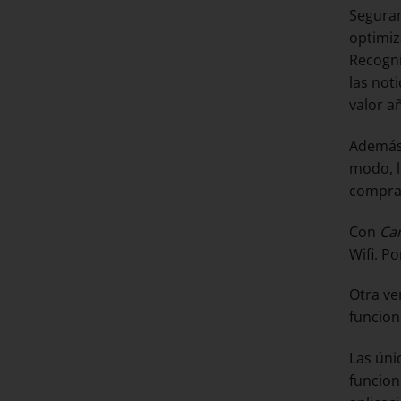
Seguram
optimiz
Recogni
las not
valor a
Además,
modo, l
comprar
Con
Car
Wifi. P
Otra ve
funcion
Las úni
funcion