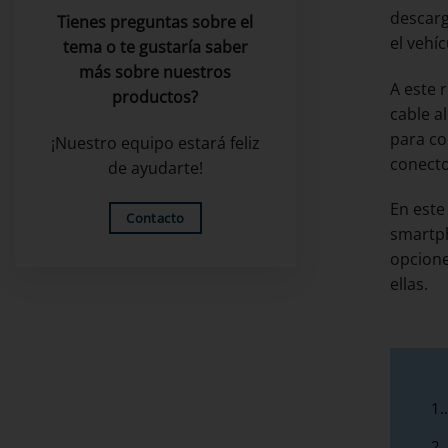
descarg
Tienes preguntas sobre el
el vehíc
tema o te gustaría saber
más sobre nuestros
A este 
productos?
cable a
para co
¡Nuestro equipo estará feliz
conect
de ayudarte!
En este
Contacto
smartph
opcione
ellas.
1.
2.