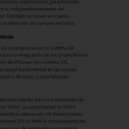
spositivos inalámbricos, garantizando
tre sí, independientemente del
ctor. También se tienen en cuenta
y la detección de cuerpos extraños.
ehículo
 los smartphones en el sistema de
o
para la integración de los smartphones
ión de iPhones con sistema iOS.
un papel fundamental en las nuevas
 número de autos y smartphones.
ibe una interfaz para la transmisión de
vo móvil. La conectividad se utiliza
diante la interacción de determinadas
nment (IVI: In-Vehicle Infotainment) del
 programas de aplicación se controlan