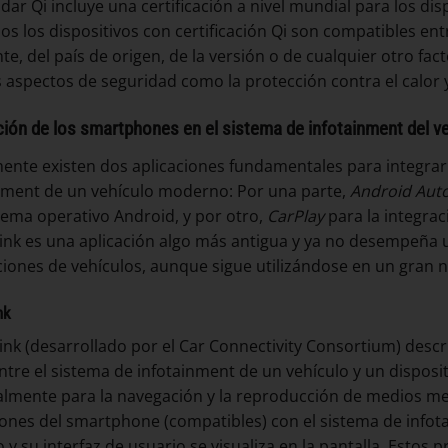
ndar Qi incluye una certificación a nivel mundial para los di
os los dispositivos con certificación Qi son compatibles en
nte, del país de origen, de la versión o de cualquier otro fa
 aspectos de seguridad como la protección contra el calor 
ción de los smartphones en el sistema de infotainment del v
ente existen dos aplicaciones fundamentales para integrar
nment de un vehículo moderno: Por una parte,
Android Aut
tema operativo Android, y por otro,
CarPlay
para la integrac
ink es una aplicación algo más antigua y ya no desempeña 
iones de vehículos, aunque sigue utilizándose en un gran
nk
ink (desarrollado por el Car Connectivity Consortium) descr
ntre el sistema de infotainment de un vehículo y un dispositi
almente para la navegación y la reproducción de medios me
iones del smartphone (compatibles) con el sistema de infotai
o y su interfaz de usuario se visualiza en la pantalla. Estos