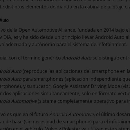
e distintos elementos de mando en la cabina de pilotaje o a 
 Auto
tivo de la Open Automotive Alliance, fundada en 2014 bajo el
VIDIA, es y ha sido desde un principio llevar Android Auto 
vo adecuado y autónomo para el sistema de infotainment.
día, con el término genérico
Android Auto
se distingue entr
roid Auto
(reproduce las aplicaciones del smartphone en la
roid Auto
para smartphones (aplicación independiente que s
rtphone), y su sucesor, Google Assistant Driving Mode (visua
r dos aplicaciones simultáneamente, solo en formato vertica
roid Automotive
(sistema completamente operativo para i
ivo es que en el futuro
Android Automotive
, el último desa
vo de base (sin necesidad de smartphone) para el infotainmen
zación en el vehículo. Volvo y Polestar ya utilizan este siste