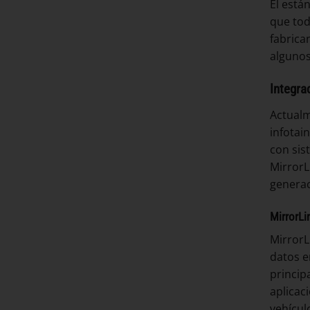
El está
que tod
fabrica
algunos
Integra
Actualm
infotai
con sis
MirrorL
generac
MirrorLi
MirrorL
datos e
princip
aplicac
vehícul