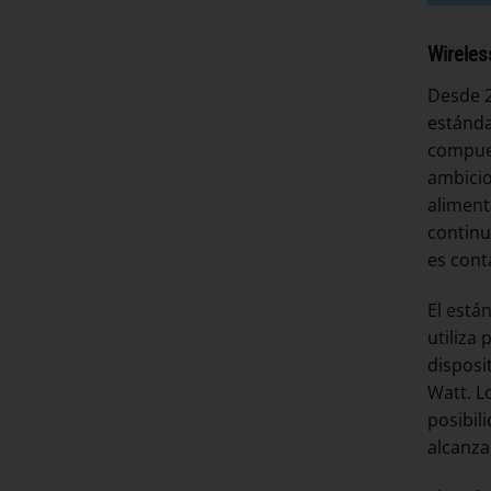
Wireles
Desde 2
estánda
compues
ambicio
aliment
continu
es cont
El está
utiliza
disposi
Watt. L
posibil
alcanza