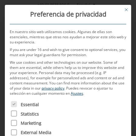
Saltar
Español
+49 (0) 8638 604-0
This bu
al
Preferencia de privacidad
contenido
En nuestro sitio web utilizamos cookies. Algunas de ellas son
esenciales, mientras que otras nos ayudan a mejorar este sitio web y
su experiencia.
MENU
If you are under 16 and wish to give consent to optional services, you
must ask your legal guardians for permission.
We use cookies and other technologies on our website. Some of
them are essential, while others help us to improve this website and
POSTED ON
15 DE MAYO DE 2025
BY
WOLFGANG REITSAMER
your experience.
Personal data may be processed (e.g. IP
addresses), for example for personalized ads and content or ad and
¿Cómo influyen los cambios
content measurement.
You can find more information about the use
of your data in our
privacy policy
.
Puedes revocar o ajustar tu
selección en cualquier momento en
Ajustes
.
geopolíticos en la evolución
A CONTINUACIÓN FIGURA UNA LISTA DE LOS GRUPOS D
Essential
y las cadenas de suministro
Statistics
en el sector de las redes de a
Marketing
bordo?
External Media